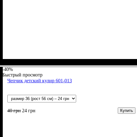
Пол
Материал
Полотно
Цвет
: Девочка, Мальчик
: Белый, Желтый, Розовый, Голубой, Зелёный
: Кулир (100% х/б)
: Хлопок
-40%
Быстрый просмотр
Чепчик детский кулир 601-013
40
грн
24
грн
Купить