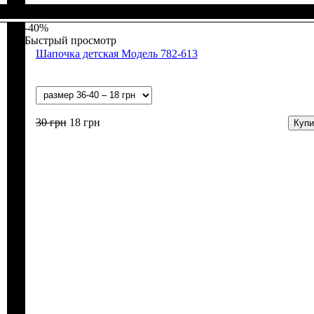
Пол
Материал
Полотно
Цвет
: Девочка, Мальчик
: Белый, Желтый, Розовый, Голубой
: Кулир (100% х/б)
: Хлопок
-40%
Быстрый просмотр
Шапочка детская Модель 782-613
30
грн
18
грн
Купи