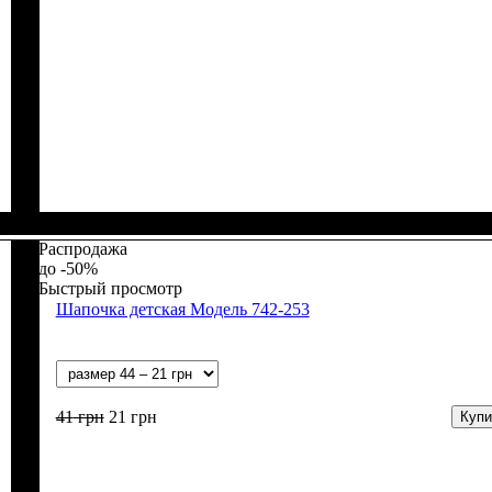
Пол
Материал
Полотно
Цвет
: Девочка, Мальчик
: Серый, Фиолетовый
: Кулир (100% х/б)
: Хлопок
Распродажа
-50%
Быстрый просмотр
Шапочка детская Модель 742-253
41
грн
21
грн
Купи