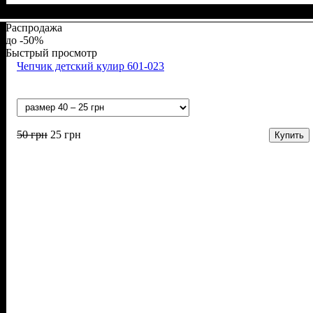
Пол
Материал
Полотно
Цвет
: Девочка
: Белый, Розовый
: Кулир (100% х/б)
: Хлопок
Распродажа
-50%
Быстрый просмотр
Чепчик детский кулир 601-023
50
грн
25
грн
Купить