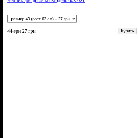
Чепчик для девочки Модель 603-021
44
грн
27
грн
Купить