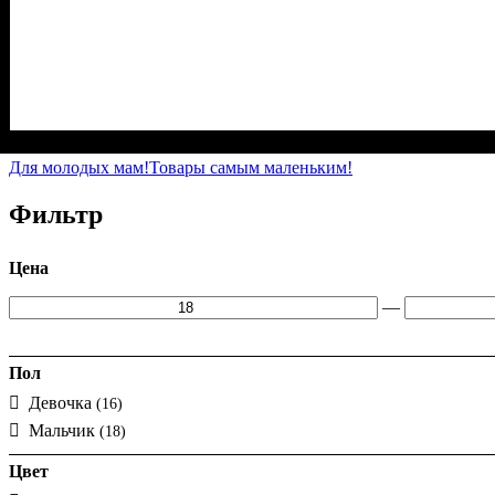
Пол
Материал
Полотно
: Девочка
: Кулир (100% х/б)
: Хлопок
Для молодых мам!
Товары самым маленьким!
Фильтр
Цена
—
Пол
Девочка
(16)
Мальчик
(18)
Цвет