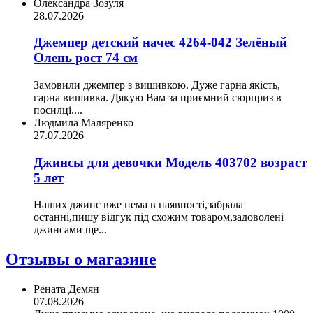
Олександра Зозуля
28.07.2026
Джемпер детский начес 4264-042 Зелёный
Олень рост 74 см
Замовили джемпер з вишивкою. Дуже гарна якість,
гарна вишивка. Дякую Вам за приємний сюрприз в
посилці....
Людмила Маляренко
27.07.2026
Джинсы для девочки Модель 403702 возраст
5 лет
Наших джинс вже нема в наявності,забрала
останні,пишу відгук під схожим товаром,задоволені
джинсами ще...
Отзывы о магазине
Рената Демян
07.08.2026