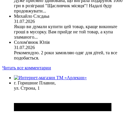
Дуже приємно здивована, що виграла подарунок 1000
грн в розіграші "Щасливчик місяця"! Надалі буду
продовжувати...
Михайло Слсдаьа
31.07.2026
Якщо ви думали купити цей товар, краще викиньте
гроші в мусорку. Вам прийде не той товар, а купа
зламаного...
Солом'янюк Юлія
31.07.2026
Рекомендую. 2 роки замовляю одяг для дітей, та все
подобається.
Читать все комментарии
г. Горишние Плавни,
ул. Строна, 1