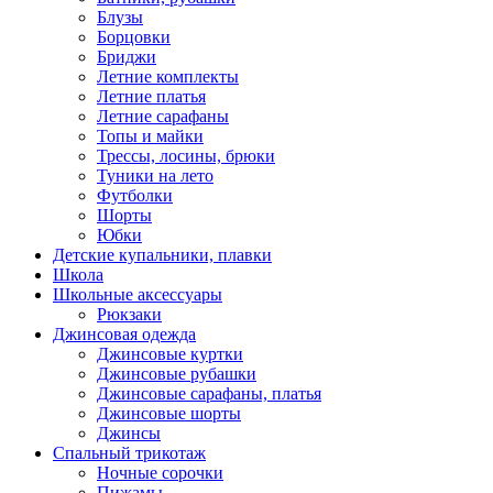
Блузы
Борцовки
Бриджи
Летние комплекты
Летние платья
Летние сарафаны
Топы и майки
Трессы, лосины, брюки
Туники на лето
Футболки
Шорты
Юбки
Детские купальники, плавки
Школа
Школьные аксессуары
Рюкзаки
Джинсовая одежда
Джинсовые куртки
Джинсовые рубашки
Джинсовые сарафаны, платья
Джинсовые шорты
Джинсы
Спальный трикотаж
Ночные сорочки
Пижамы