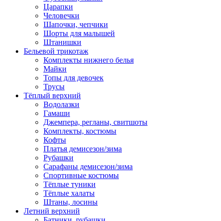
Царапки
Человечки
Шапочки, чепчики
Шорты для малышей
Штанишки
Бельевой трикотаж
Комплекты нижнего белья
Майки
Топы для девочек
Трусы
Тёплый верхний
Водолазки
Гамаши
Джемпера, регланы, свитшоты
Комплекты, костюмы
Кофты
Платья демисезон/зима
Рубашки
Сарафаны демисезон/зима
Спортивные костюмы
Тёплые туники
Тёплые халаты
Штаны, лосины
Летний верхний
Батники, рубашки