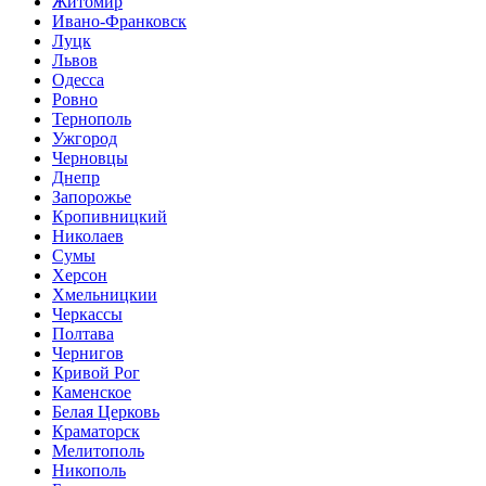
Житомир
Ивано-Франковск
Луцк
Львов
Одесса
Ровно
Тернополь
Ужгород
Черновцы
Днепр
Запорожье
Кропивницкий
Николаев
Сумы
Херсон
Хмельницкии
Черкассы
Полтава
Чернигов
Кривой Рог
Каменское
Белая Церковь
Краматорск
Мелитополь
Никополь