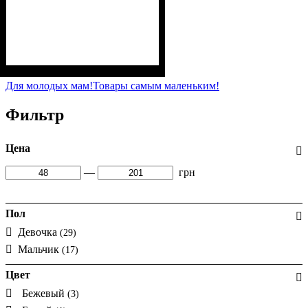
Пол
Материал
Полотно
Цвет
: Девочка, Мальчик
: Белый
: Флис (100% п/э)
: Полиэстер
Для молодых мам!
Товары самым маленьким!
Фильтр
Цена
—
грн
Пол
Девочка
(29)
Мальчик
(17)
Цвет
Бежевый
(3)