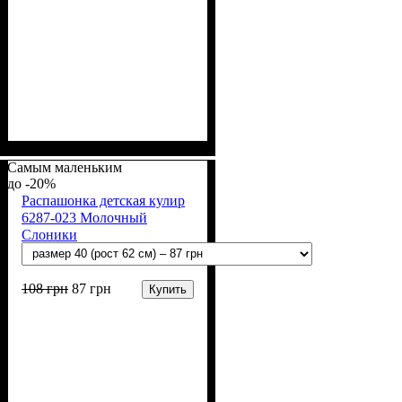
Пол
Материал
Полотно
Цвет
: Девочка, Мальчик
: Белый
: Кулир (100% х/б)
: Хлопок
Самым маленьким
-20%
Распашонка детская кулир
6287-023 Молочный
Слоники
108
грн
87
грн
Купить