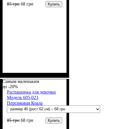
85
грн
68
грн
Купить
Пол
Материал
Полотно
Цвет
: Девочка
: Розовый
: Кулир (100% х/б)
: Хлопок
Самым маленьким
-20%
Распашонка для девочки
Модель 605-023
Персиковая Коала
85
грн
68
грн
Купить