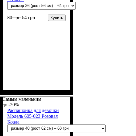
80
грн
64
грн
Купить
Пол
Материал
Полотно
Цвет
: Девочка
: Белый
: Кулир (100% х/б)
: Хлопок
Самым маленьким
-20%
Распашонка для девочки
Модель 605-023 Розовая
Коала