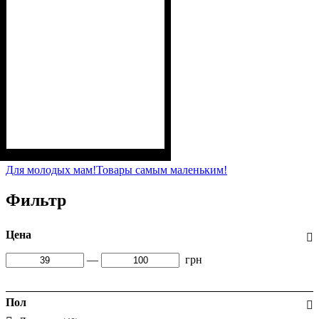
Пол
Материал
Полотно
Цвет
: Девочка
: Персиковый
: Кулир (100% х/б)
: Хлопок
Для молодых мам!
Товары самым маленьким!
Фильтр
Цена
—
грн
Пол