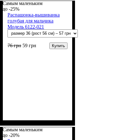
Самым маленьким
-25%
Распашонка-вышиванка
голубая для мальчика
Модель 6122-021
76
грн
59
грн
Купить
Пол
Материал
Полотно
Цвет
: Мальчик
: Голубой
: Кулир (100% х/б)
: Хлопок
Самым маленьким
-20%