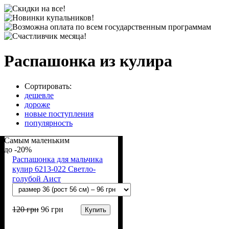
Распашонка из кулира
Сортировать:
дешевле
дороже
новые поступления
популярность
Самым маленьким
-20%
Распашонка для мальчика
кулир 6213-022 Светло-
голубой Аист
120
грн
96
грн
Купить