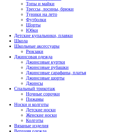
Топы и майки
Трессы, лосины, брюки
Туники на лето
Футболки
Шорты
Юбки
Детские купальники, плавки
Школа
Школьные аксессуары
Рюкзаки
Джинсовая одежда
Джинсовые куртки
Джинсовые рубашки
Джинсовые сарафаны, платья
Джинсовые шорты
Джинсы
Спальный трикотаж
Ночные сорочки
Пижамы
Носки и колготы
Детские носки
Женские носки
Колготы
Вязаные изделия
Верхняя одежда