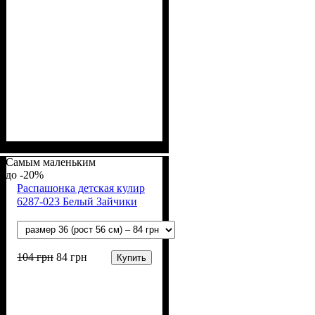
Пол
Материал
Полотно
Цвет
: Мальчик
: Голубой
: Кулир (100% х/б)
: Хлопок
Самым маленьким
-20%
Распашонка детская кулир
6287-023 Белый Зайчики
104
грн
84
грн
Купить