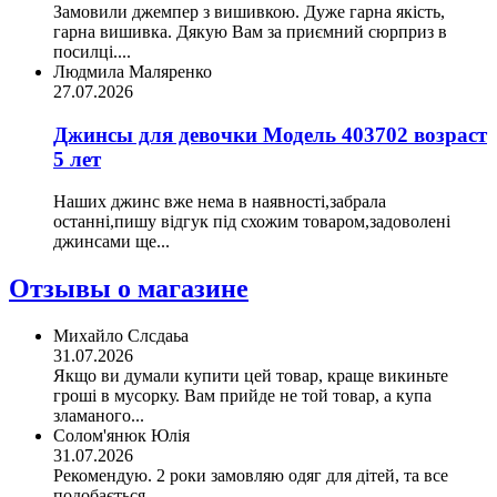
Замовили джемпер з вишивкою. Дуже гарна якість,
гарна вишивка. Дякую Вам за приємний сюрприз в
посилці....
Людмила Маляренко
27.07.2026
Джинсы для девочки Модель 403702 возраст
5 лет
Наших джинс вже нема в наявності,забрала
останні,пишу відгук під схожим товаром,задоволені
джинсами ще...
Отзывы о магазине
Михайло Слсдаьа
31.07.2026
Якщо ви думали купити цей товар, краще викиньте
гроші в мусорку. Вам прийде не той товар, а купа
зламаного...
Солом'янюк Юлія
31.07.2026
Рекомендую. 2 роки замовляю одяг для дітей, та все
подобається.