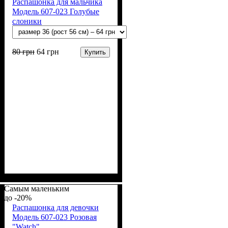
Распашонка для мальчика
Модель 607-023 Голубые
слоники
80
грн
64
грн
Купить
Пол
Материал
Полотно
Цвет
: Мальчик
: Голубой
: Кулир (100% х/б)
: Хлопок
Самым маленьким
-20%
Распашонка для девочки
Модель 607-023 Розовая
"Watch"