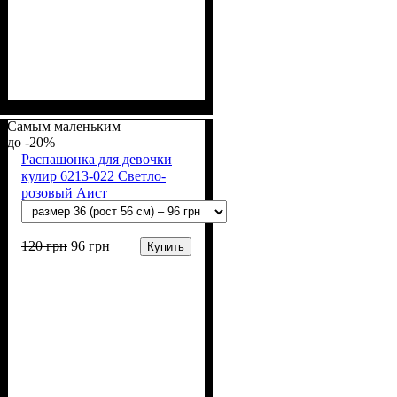
Пол
Материал
Полотно
Цвет
: Девочка, Мальчик
: Молочный
: Кулир (100% х/б)
: Хлопок
Самым маленьким
-20%
Распашонка для девочки
кулир 6213-022 Светло-
розовый Аист
120
грн
96
грн
Купить