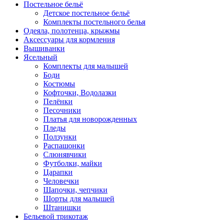
Постельное бельё
Детское постельное бельё
Комплекты постельного белья
Одеяла, полотенца, крыжмы
Аксессуары для кормления
Вышиванки
Ясельный
Комплекты для малышей
Боди
Костюмы
Кофточки, Водолазки
Пелёнки
Песочники
Платья для новорожденных
Пледы
Ползунки
Распашонки
Слюнявчики
Футболки, майки
Царапки
Человечки
Шапочки, чепчики
Шорты для малышей
Штанишки
Бельевой трикотаж