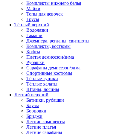
Комплекты нижнего белья
Майки
Топы для девочек
Трусы
Тёплый верхний
Водолазки
Гамаши
Джемпера, регланы, свитшоты
Комплекты, костюмы
Кофты
Платья демисезон/зима
Рубашки
Сарафаны демисезон/зима
Спортивные костюмы
Тёплые туники
Тёплые халаты
Штаны, лосины
Летний верхний
Батники, рубашки
Блузы
Борцовки
Бриджи
Летние комплекты
Летние платья
Летние сарафаны