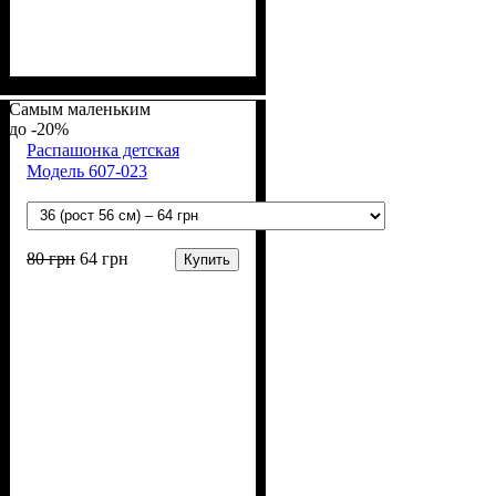
Пол
Материал
Полотно
Цвет
: Девочка
: Розовый
: Кулир (100% х/б)
: Хлопок
Самым маленьким
-20%
Распашонка детская
Модель 607-023
80
грн
64
грн
Купить