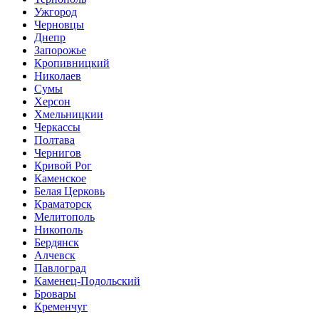
Ужгород
Черновцы
Днепр
Запорожье
Кропивницкий
Николаев
Сумы
Херсон
Хмельницкии
Черкассы
Полтава
Чернигов
Кривой Рог
Каменское
Белая Церковь
Краматорск
Мелитополь
Никополь
Бердянск
Алчевск
Павлоград
Каменец-Подольский
Бровары
Кременчуг