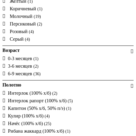
Желтый
(1)
Коричневый
(1)
Молочный
(19)
Персиковый
(2)
Розовый
(4)
Серый
(4)
Возраст
0-3 месяцев
(1)
3-6 месяцев
(2)
6-9 месяцев
(36)
Полотно
Интерлок (100% х/б)
(2)
Интерлок рапорт (100% х/б)
(5)
Капитон (50% х/б, 50% п/э)
(1)
Кулир (100% х/б)
(4)
Начёс (100% х/б)
(25)
Рибана жаккард (100% х/б)
(1)