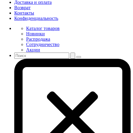
Доставка и оплата
Возврат
Контакты
Конфиденциальность
Каталог товаров
Новинки
Распродажа
Сотрудничество
Акции