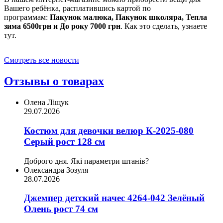
Вашего ребёнка, расплатившись картой по
программам:
Пакунок малюка, Пакунок школяра, Тепла
зима 6500грн и До року 7000 грн
. Как это сделать, узнаете
тут.
Смотреть все новости
Отзывы о товарах
Олена Ліщук
29.07.2026
Костюм для девочки велюр К-2025-080
Серый рост 128 см
Доброго дня. Які параметри штанів?
Олександра Зозуля
28.07.2026
Джемпер детский начес 4264-042 Зелёный
Олень рост 74 см