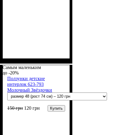
Пол
Материал
Полотно
Цвет
: Девочка
: Молочный
: Интерлок рапорт
: Хлопок
(100% х/б)
Самым маленьким
-20%
Ползунки детские
интерлок 623-793
Молочный Звёздочки
150
грн
120
грн
Купить