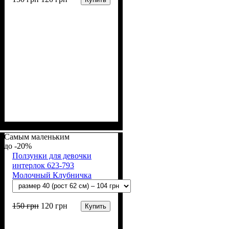
Пол
Материал
Полотно
Цвет
: Девочка
: Молочный
: Интерлок рапорт
: Хлопок
(100% х/б)
Самым маленьким
-20%
Ползунки для девочки
интерлок 623-793
Молочный Клубничка
150
грн
120
грн
Купить