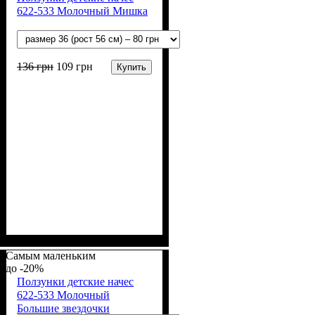
622-533 Молочный Мишка
136
грн
109
грн
Купить
Пол
Материал
Полотно
Цвет
: Девочка, Мальчик
: Молочный
: Начёс (100% х/б)
: Хлопок
Самым маленьким
-20%
Ползунки детские начес
622-533 Молочный
Большие звездочки