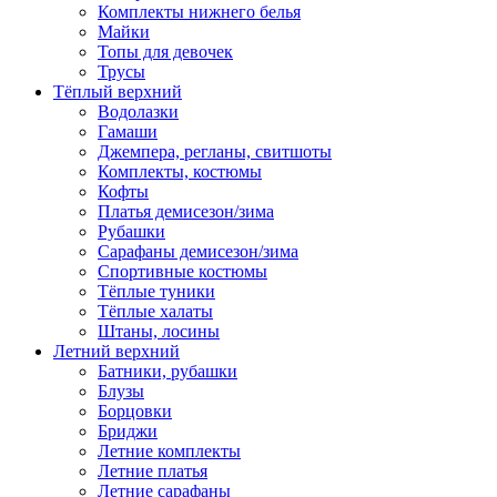
Комплекты нижнего белья
Майки
Топы для девочек
Трусы
Тёплый верхний
Водолазки
Гамаши
Джемпера, регланы, свитшоты
Комплекты, костюмы
Кофты
Платья демисезон/зима
Рубашки
Сарафаны демисезон/зима
Спортивные костюмы
Тёплые туники
Тёплые халаты
Штаны, лосины
Летний верхний
Батники, рубашки
Блузы
Борцовки
Бриджи
Летние комплекты
Летние платья
Летние сарафаны