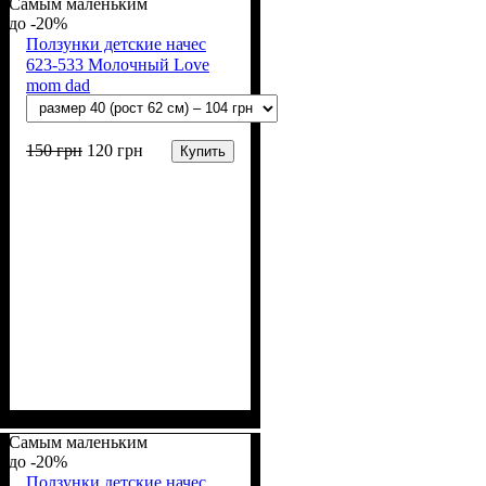
Самым маленьким
-20%
Ползунки детские начес
623-533 Молочный Love
mom dad
150
грн
120
грн
Купить
Пол
Материал
Полотно
Цвет
: Девочка, Мальчик
: Молочный
: Начёс (100% х/б)
: Хлопок
Самым маленьким
-20%
Ползунки детские начес