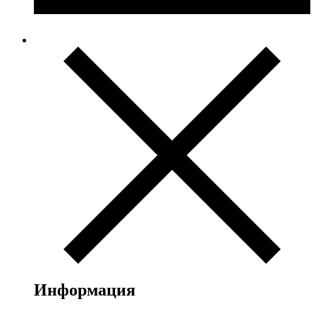
Информация