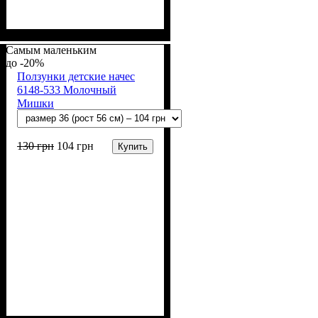
Пол
Материал
Полотно
Цвет
: Девочка
: Молочный
: Начёс (100% х/б)
: Хлопок
Самым маленьким
-20%
Ползунки детские начес
6148-533 Молочный
Мишки
130
грн
104
грн
Купить