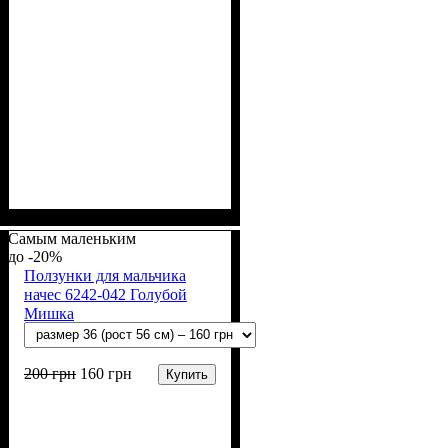
Пол
Материал
Полотно
Цвет
: Девочка
: Молочный
: Начёс (100% х/б)
: Хлопок
Самым маленьким
-20%
Ползунки для мальчика
начес 6242-042 Голубой
Мишка
200
грн
160
грн
Купить