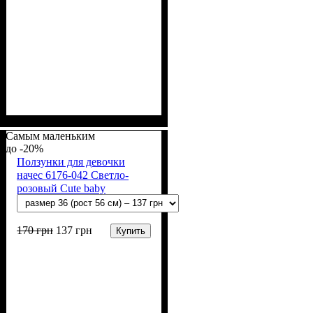
Пол
Материал
Полотно
Цвет
: Мальчик
: Голубой
: Начёс (100% х/б)
: Хлопок
Самым маленьким
-20%
Ползунки для девочки
начес 6176-042 Светло-
розовый Cute baby
170
грн
137
грн
Купить