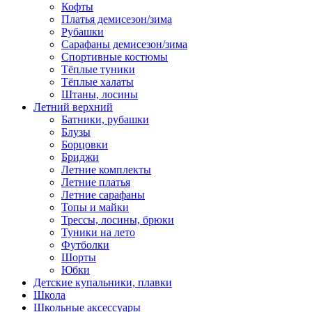
Кофты
Платья демисезон/зима
Рубашки
Сарафаны демисезон/зима
Спортивные костюмы
Тёплые туники
Тёплые халаты
Штаны, лосины
Летний верхний
Батники, рубашки
Блузы
Борцовки
Бриджи
Летние комплекты
Летние платья
Летние сарафаны
Топы и майки
Трессы, лосины, брюки
Туники на лето
Футболки
Шорты
Юбки
Детские купальники, плавки
Школа
Школьные аксессуары