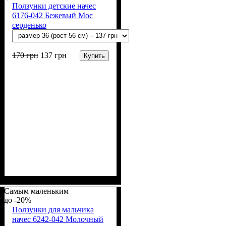
Ползунки детские начес
6176-042 Бежевый Моє
серденько
170
грн
137
грн
Купить
Пол
Материал
Полотно
Цвет
: Девочка, Мальчик
: Бежевый
: Начёс (100% х/б)
: Хлопок
Самым маленьким
-20%
Ползунки для мальчика
начес 6242-042 Молочный