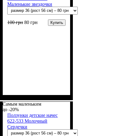
Маленькие звездочки
100
грн
80
грн
Купить
Пол
Материал
Полотно
Цвет
: Мальчик, Девочка
: Молочный
: Начёс (100% х/б)
: Хлопок
Самым маленьким
-20%
Ползунки детские начес
622-533 Молочный
Сердечки