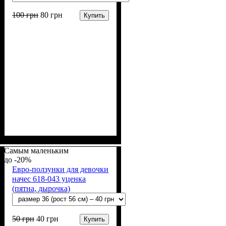
100
грн
80
грн
Купить
Пол
Материал
Полотно
Цвет
: Мальчик
: Молочный
: Начёс (100% х/б)
: Хлопок
Самым маленьким
-20%
Евро-ползунки для девочки
начес 618-043 уценка
(пятна, дырочка)
50
грн
40
грн
Купить