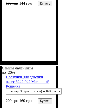
180
грн
144
грн
Купить
Пол
Материал
Полотно
Цвет
: Мальчик
: Голубой
: Муслин (100%
: Хлопок
хлопок)
Самым маленьким
-20%
Ползунки для девочки
начес 6242-042 Молочный
Кошечка
200
грн
160
грн
Купить