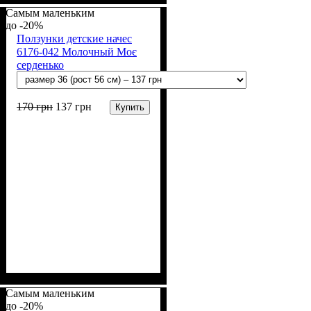
Самым маленьким
-20%
Ползунки детские начес
6176-042 Молочный Моє
серденько
170
грн
137
грн
Купить
Пол
Материал
Полотно
Цвет
: Девочка, Мальчик
: Молочный
: Начёс (100% х/б)
: Хлопок
Самым маленьким
-20%