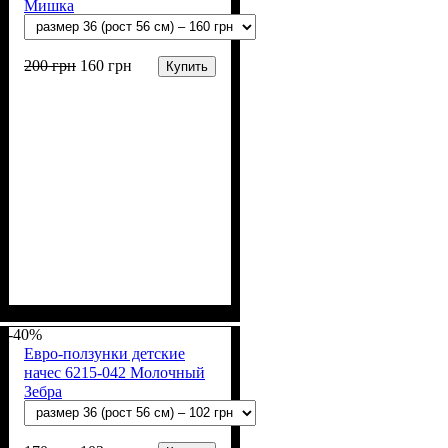
Мишка
200
грн
160
грн
Купить
Пол
Материал
Полотно
Цвет
: Мальчик
: Молочный
: Начёс (100% х/б)
: Хлопок
-40%
Евро-ползунки детские
начес 6215-042 Молочный
Зебра