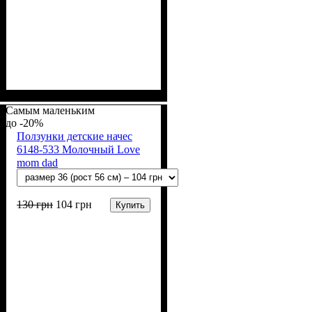
Пол
Материал
Полотно
Цвет
: Девочка, Мальчик
: Молочный
: Начёс (100% х/б)
: Хлопок
Самым маленьким
-20%
Ползунки детские начес
6148-533 Молочный Love
mom dad
130
грн
104
грн
Купить