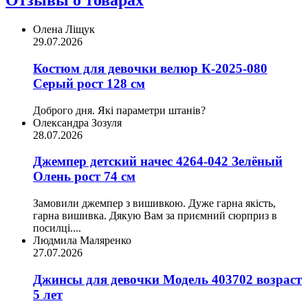
Отзывы о товарах
Олена Ліщук
29.07.2026
Костюм для девочки велюр К-2025-080
Серый рост 128 см
Доброго дня. Які параметри штанів?
Олександра Зозуля
28.07.2026
Джемпер детский начес 4264-042 Зелёный
Олень рост 74 см
Замовили джемпер з вишивкою. Дуже гарна якість,
гарна вишивка. Дякую Вам за приємний сюрприз в
посилці....
Людмила Маляренко
27.07.2026
Джинсы для девочки Модель 403702 возраст
5 лет