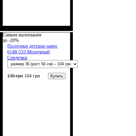
Пол
Материал
Полотно
Цвет
: Девочка, Мальчик
: Молочный
: Начёс (100% х/б)
: Хлопок
Самым маленьким
-20%
Ползунки детские начес
6148-533 Молочный
Сердечки
130
грн
104
грн
Купить