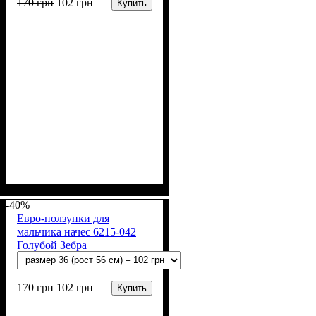
170
грн
102
грн
Купить
Пол
Материал
Полотно
Цвет
: Девочка, Мальчик
: Молочный
: Начёс (100% х/б)
: Хлопок
-40%
Евро-ползунки для
мальчика начес 6215-042
Голубой Зебра
170
грн
102
грн
Купить