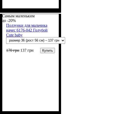
Пол
Материал
Полотно
Цвет
: Девочка
: Коралловый
: Начёс (100% х/б)
: Хлопок
Самым маленьким
-20%
Ползунки для мальчика
начес 6176-042 Голубой
Cute baby
170
грн
137
грн
Купить
Пол
Материал
Полотно
Цвет
: Мальчик
: Голубой
: Начёс (100% х/б)
: Хлопок