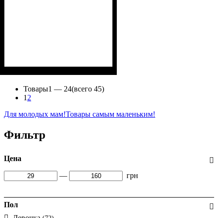
Пол
Материал
Полотно
Цвет
: Мальчик
: Голубой
: Кулир (100% х/б)
: Хлопок
Товары
1 —
24
(всего 45)
1
2
Для молодых мам!
Товары самым маленьким!
Фильтр
Цена
—
грн
Пол
Девочка