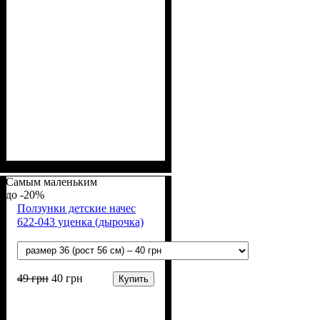
Пол
Материал
Полотно
Цвет
: Девочка
: Зелёный, Розовый
: Начёс (100% х/б)
: Хлопок
Самым маленьким
-20%
Ползунки детские начес
622-043 уценка (дырочка)
49
грн
40
грн
Купить