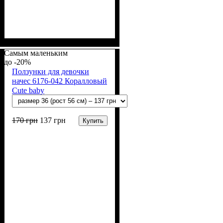
Пол
Материал
Полотно
Цвет
: Девочка
: Розовый
: Начёс (100% х/б)
: Хлопок
Самым маленьким
-20%
Ползунки для девочки
начес 6176-042 Коралловый
Cute baby
170
грн
137
грн
Купить