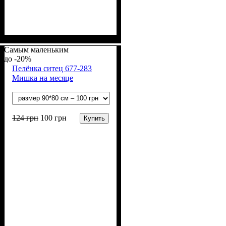
Пол
Материал
Полотно
Цвет
: Девочка, Мальчик
: Белый
: Ситец
: Хлопок
Самым маленьким
-20%
Пелёнка ситец 677-283
Мишка на месяце
124
грн
100
грн
Купить