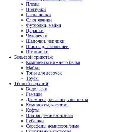
Пледы
Ползунки
Распашонки
Слюнявчики
Футболки, майки
Царапки
Человечки
Шапочки, чепчики
Шорты для малышей
Штанишки
Бельевой трикотаж
Комплекты нижнего белья
Майки
Топы для девочек
Трусы
Тёплый верхний
Водолазки
Гамаши
Джемпера, регланы, свитшоты
Комплекты, костюмы
Кофты
Платья демисезон/зима
Рубашки
Сарафаны демисезон/зима
Спортивные костюмы