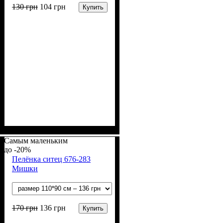
130
грн
104
грн
Купить
Пол
Материал
Полотно
Цвет
: Девочка, Мальчик
: Молочный
: Фланель
: Хлопок
Самым маленьким
-20%
Пелёнка ситец 676-283
Мишки
170
грн
136
грн
Купить