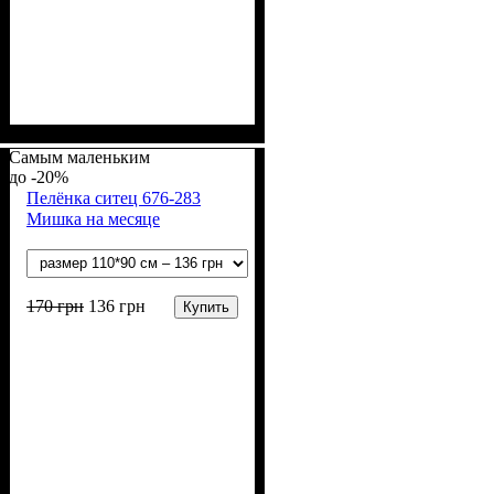
Пол
Материал
Полотно
Цвет
: Девочка, Мальчик
: Молочный
: Интерлок рапорт
: Хлопок
(100% х/б)
Самым маленьким
-20%
Пелёнка ситец 676-283
Мишка на месяце
170
грн
136
грн
Купить