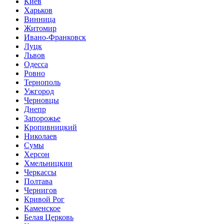
Киев
Харьков
Винница
Житомир
Ивано-Франковск
Луцк
Львов
Одесса
Ровно
Тернополь
Ужгород
Черновцы
Днепр
Запорожье
Кропивницкий
Николаев
Сумы
Херсон
Хмельницкии
Черкассы
Полтава
Чернигов
Кривой Рог
Каменское
Белая Церковь