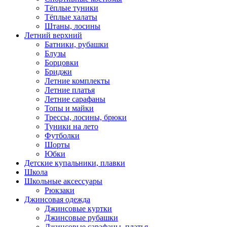
Тёплые туники
Тёплые халаты
Штаны, лосины
Летний верхний
Батники, рубашки
Блузы
Борцовки
Бриджи
Летние комплекты
Летние платья
Летние сарафаны
Топы и майки
Трессы, лосины, брюки
Туники на лето
Футболки
Шорты
Юбки
Детские купальники, плавки
Школа
Школьные аксессуары
Рюкзаки
Джинсовая одежда
Джинсовые куртки
Джинсовые рубашки
Джинсовые сарафаны, платья