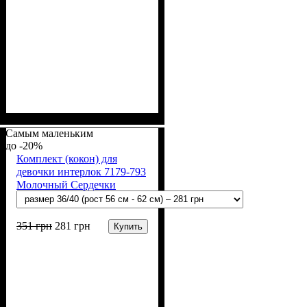
Пол
Материал
Полотно
Цвет
: Девочка, Мальчик
: Белый
: Ситец
: Хлопок
Самым маленьким
-20%
Комплект (кокон) для
девочки интерлок 7179-793
Молочный Сердечки
розовые
351
грн
281
грн
Купить