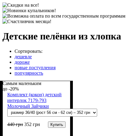
Детские пелёнки из хлопка
Сортировать:
дешевле
дороже
новые поступления
популярность
Самым маленьким
-20%
Комплект (кокон) детский
интерлок 7179-793
Молочный Зайчики
440
грн
352
грн
Купить