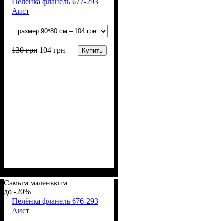
Пелёнка фланель 677-293
Аист
130
грн
104
грн
Купить
Пол
Материал
Полотно
Цвет
: Девочка, Мальчик
: Молочный
: Фланель
: Хлопок
Самым маленьким
-20%
Пелёнка фланель 676-293
Аист