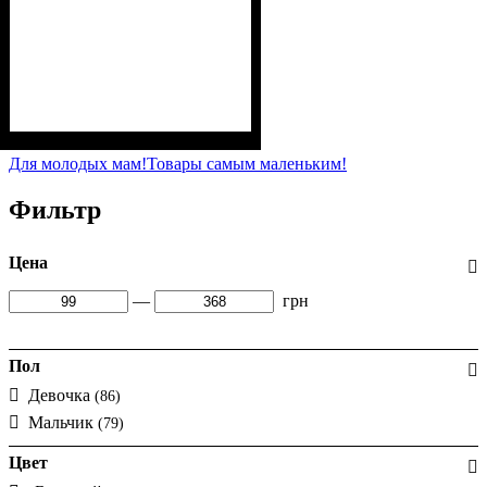
Пол
Материал
Полотно
Цвет
: Девочка
: Молочный
: Интерлок рапорт
: Хлопок
(100% х/б)
Для молодых мам!
Товары самым маленьким!
Фильтр
Цена
—
грн
Пол
Девочка
(86)
Мальчик
(79)
Цвет