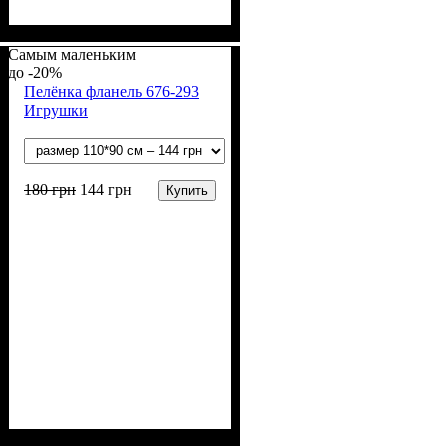
Пол
Материал
Полотно
Цвет
: Девочка, Мальчик
: Белый
: Ситец
: Хлопок
Самым маленьким
-20%
Пелёнка фланель 676-293
Игрушки
180
грн
144
грн
Купить
Пол
Материал
Полотно
Цвет
: Мальчик, Девочка
: Молочный
: Фланель
: Хлопок