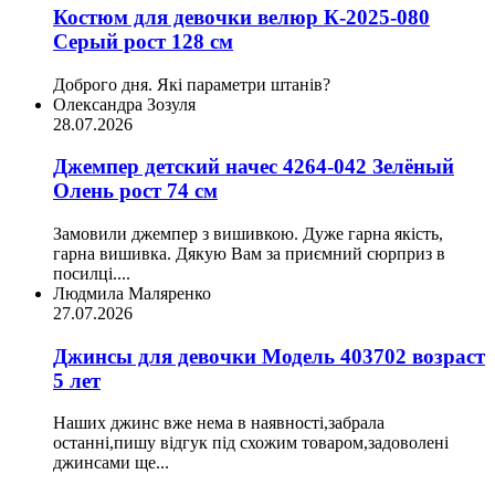
Костюм для девочки велюр К-2025-080
Серый рост 128 см
Доброго дня. Які параметри штанів?
Олександра Зозуля
28.07.2026
Джемпер детский начес 4264-042 Зелёный
Олень рост 74 см
Замовили джемпер з вишивкою. Дуже гарна якість,
гарна вишивка. Дякую Вам за приємний сюрприз в
посилці....
Людмила Маляренко
27.07.2026
Джинсы для девочки Модель 403702 возраст
5 лет
Наших джинс вже нема в наявності,забрала
останні,пишу відгук під схожим товаром,задоволені
джинсами ще...