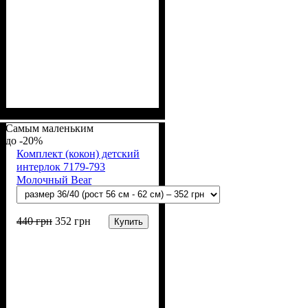
Пол
Материал
Полотно
Цвет
: Девочка, Мальчик
: Молочный
: Интерлок рапорт
: Хлопок
(100% х/б)
Самым маленьким
-20%
Комплект (кокон) детский
интерлок 7179-793
Молочный Bear
440
грн
352
грн
Купить