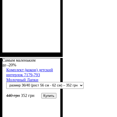
Пол
Материал
Полотно
Цвет
: Девочка, Мальчик
: Молочный
: Интерлок рапорт
: Хлопок
(100% х/б)
Самым маленьким
-20%
Комплект (кокон) детский
интерлок 7179-793
Молочный Лапки
440
грн
352
грн
Купить