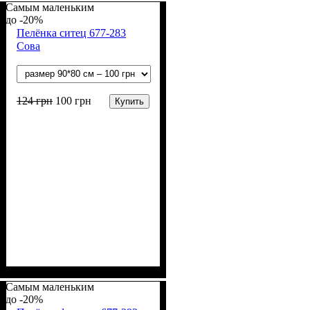
Самым маленьким
-20%
Пелёнка ситец 677-283
Сова
124
грн
100
грн
Купить
Пол
Материал
Полотно
Цвет
: Мальчик, Девочка
: Белый
: Ситец
: Хлопок
Самым маленьким
-20%