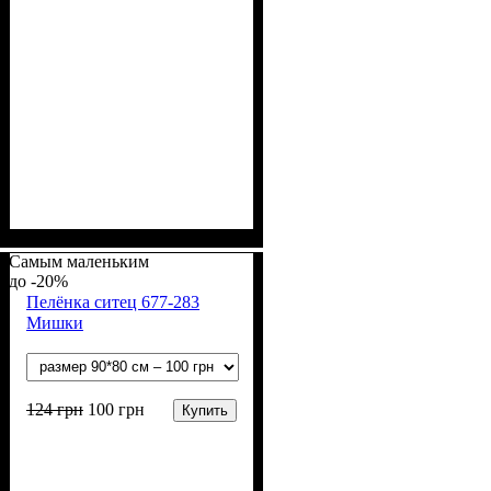
Пол
Материал
Полотно
Цвет
: Девочка, Мальчик
: Белый
: Ситец
: Хлопок
Самым маленьким
-20%
Пелёнка ситец 677-283
Мишки
124
грн
100
грн
Купить