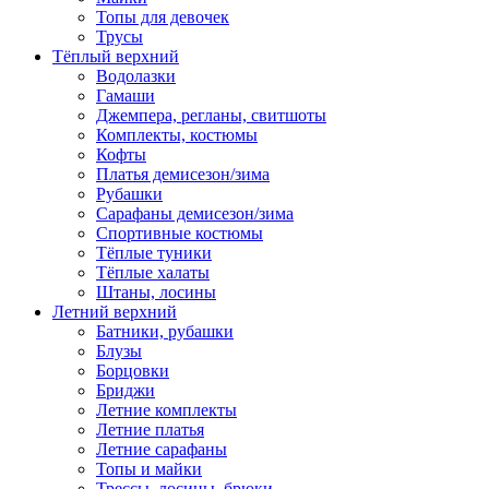
Топы для девочек
Трусы
Тёплый верхний
Водолазки
Гамаши
Джемпера, регланы, свитшоты
Комплекты, костюмы
Кофты
Платья демисезон/зима
Рубашки
Сарафаны демисезон/зима
Спортивные костюмы
Тёплые туники
Тёплые халаты
Штаны, лосины
Летний верхний
Батники, рубашки
Блузы
Борцовки
Бриджи
Летние комплекты
Летние платья
Летние сарафаны
Топы и майки
Трессы, лосины, брюки