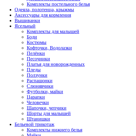
Комплекты постельного белья
Одеяла, полотенца, крыжмы
Аксессуары для кормления
Вышиванки
Ясельный
Комплекты для малышей
Боди
Костюмы
Кофточки, Водолазки
Пелёнки
Песочники
Платья для новорожденных
Пледы
Ползунки
Распашонки
Слюнявчики
Футболки, майки
Царапки
Человечки
Шапочки, чепчики
Шорты для малышей
Штанишки
Бельевой трикотаж
Комплекты нижнего белья
Майки