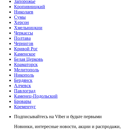
Запорожье
Кропивницкий
Николаев
Сумы
Херсон
Хмельницкии
Черкассы
Полтава
Чернигов
Кривой Рог
Каменское
Белая Церковь
Краматорск
Мелитополь
Никополь
Бердянск
Алчевск
Павлоград
Каменец-Подольский
Бровары
Кременчуг
Подписывайтесь на Viber и будьте первыми
Новинки, интересные новости, акции и распродажи,