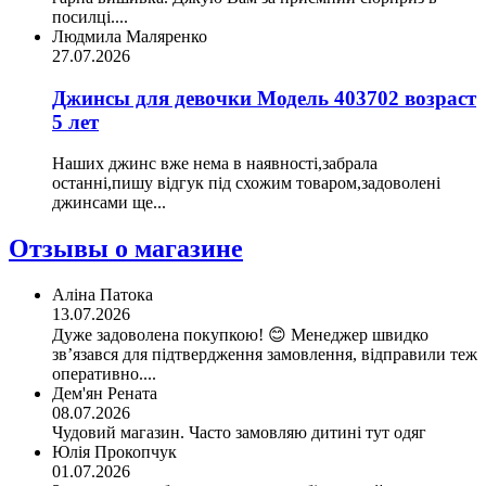
посилці....
Людмила Маляренко
27.07.2026
Джинсы для девочки Модель 403702 возраст
5 лет
Наших джинс вже нема в наявності,забрала
останні,пишу відгук під схожим товаром,задоволені
джинсами ще...
Отзывы о магазине
Аліна Патока
13.07.2026
Дуже задоволена покупкою! 😊 Менеджер швидко
зв’язався для підтвердження замовлення, відправили теж
оперативно....
Дем'ян Рената
08.07.2026
Чудовий магазин. Часто замовляю дитині тут одяг
Юлія Прокопчук
01.07.2026