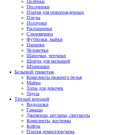
Пелёнки
Песочники
Платья для новорожденных
Пледы
Ползунки
Распашонки
Слюнявчики
Футболки, майки
Царапки
Человечки
Шапочки, чепчики
Шорты для малышей
Штанишки
Бельевой трикотаж
Комплекты нижнего белья
Майки
Топы для девочек
Трусы
Тёплый верхний
Водолазки
Гамаши
Джемпера, регланы, свитшоты
Комплекты, костюмы
Кофты
Платья демисезон/зима