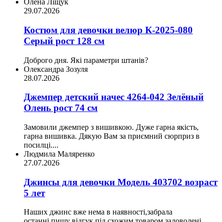
Олена Ліщук
29.07.2026
Костюм для девочки велюр К-2025-080
Серый рост 128 см
Доброго дня. Які параметри штанів?
Олександра Зозуля
28.07.2026
Джемпер детский начес 4264-042 Зелёный
Олень рост 74 см
Замовили джемпер з вишивкою. Дуже гарна якість,
гарна вишивка. Дякую Вам за приємний сюрприз в
посилці....
Людмила Маляренко
27.07.2026
Джинсы для девочки Модель 403702 возраст
5 лет
Наших джинс вже нема в наявності,забрала
останні,пишу відгук під схожим товаром,задоволені