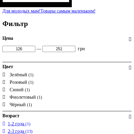
Пол
Материал
Полотно
Цвет
: Девочка
: Розовый
: 2-х нитка (94% х/
: Хлопок, Лайкра
б, 6% лайкра)
Для молодых мам!
Товары самым маленьким!
Фильтр
Цена
—
грн
Цвет
Зелёный
(1)
Розовый
(1)
Синий
(1)
Фиолетовый
(1)
Чёрный
(1)
Возраст
1-2 года
(1)
2-3 года
(13)