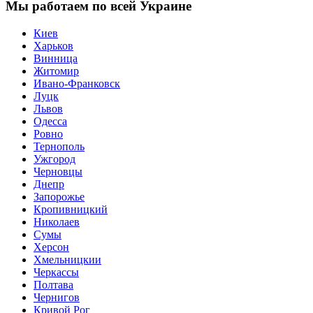
Мы работаем по всей Украине
Киев
Харьков
Винница
Житомир
Ивано-Франковск
Луцк
Львов
Одесса
Ровно
Тернополь
Ужгород
Черновцы
Днепр
Запорожье
Кропивницкий
Николаев
Сумы
Херсон
Хмельницкии
Черкассы
Полтава
Чернигов
Кривой Рог