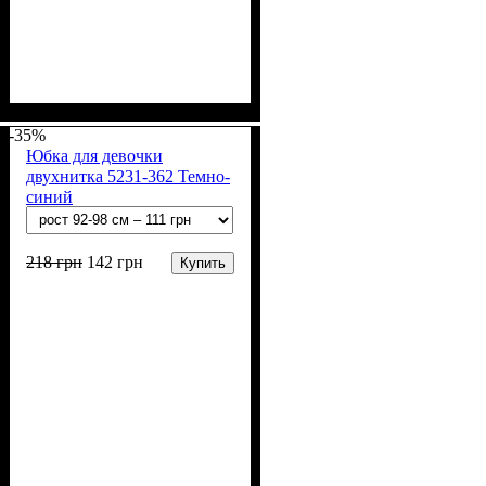
Пол
Материал
Полотно
Цвет
: Девочка
: Чёрный
: 2-х нитка (94% х/
: Хлопок, Лайкра
б, 6% лайкра)
-35%
Юбка для девочки
двухнитка 5231-362 Темно-
синий
218
грн
142
грн
Купить