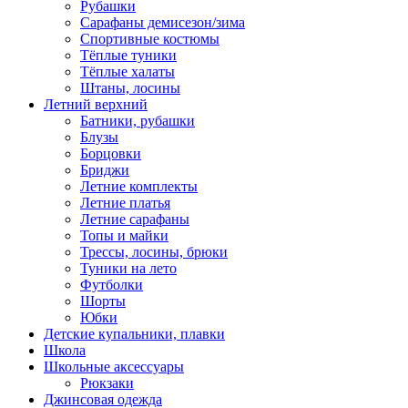
Рубашки
Сарафаны демисезон/зима
Спортивные костюмы
Тёплые туники
Тёплые халаты
Штаны, лосины
Летний верхний
Батники, рубашки
Блузы
Борцовки
Бриджи
Летние комплекты
Летние платья
Летние сарафаны
Топы и майки
Трессы, лосины, брюки
Туники на лето
Футболки
Шорты
Юбки
Детские купальники, плавки
Школа
Школьные аксессуары
Рюкзаки
Джинсовая одежда