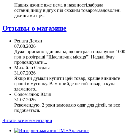
Наших джинс вже нема в наявності,забрала
останні,пишу відгук під схожим товаром,задоволені
джинсами ще...
Отзывы о магазине
Рената Демян
07.08.2026
Дуже приємно здивована, що виграла подарунок 1000
грн в розіграші "Щасливчик місяця"! Надалі буду
продовжувати...
Михайло Слсдаьа
31.07.2026
Якщо ви думали купити цей товар, краще викиньте
гроші в мусорку. Вам прийде не той товар, а купа
зламаного...
Солом'янюк Юлія
31.07.2026
Рекомендую. 2 роки замовляю одяг для дітей, та все
подобається.
Читать все комментарии