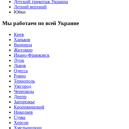
Детский трикотаж Украина
Летний верхний
Юбки
Мы работаем по всей Украине
Киев
Харьков
Винница
Житомир
Ивано-Франковск
Луцк
Львов
Одесса
Ровно
Тернополь
Ужгород
Черновцы
Днепр
Запорожье
Кропивницкий
Николаев
Сумы
Херсон
Хмельницкии