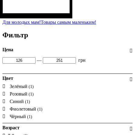
Пол
Материал
Полотно
Цвет
: Девочка
: Розовый
: 2-х нитка (94% х/
: Хлопок, Лайкра
б, 6% лайкра)
Для молодых мам!
Товары самым маленьким!
Фильтр
Цена
—
грн
Цвет
Зелёный
(1)
Розовый
(1)
Синий
(1)
Фиолетовый
(1)
Чёрный
(1)
Возраст