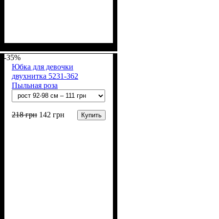
Пол
Материал
Полотно
Цвет
: Девочка
: Синий
: 2-х нитка (94% х/
: Хлопок, Лайкра
б, 6% лайкра)
-35%
Юбка для девочки
двухнитка 5231-362
Пыльная роза
218
грн
142
грн
Купить