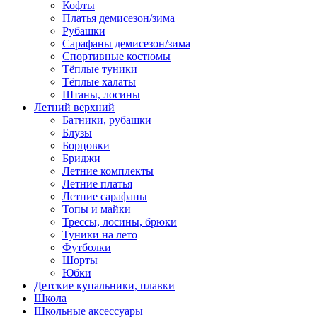
Кофты
Платья демисезон/зима
Рубашки
Сарафаны демисезон/зима
Спортивные костюмы
Тёплые туники
Тёплые халаты
Штаны, лосины
Летний верхний
Батники, рубашки
Блузы
Борцовки
Бриджи
Летние комплекты
Летние платья
Летние сарафаны
Топы и майки
Трессы, лосины, брюки
Туники на лето
Футболки
Шорты
Юбки
Детские купальники, плавки
Школа
Школьные аксессуары