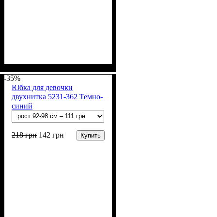
Пол
Материал
Полотно
Цвет
: Девочка
: Чёрный
: 2-х нитка (94% х/
: Хлопок, Лайкра
б, 6% лайкра)
-35%
Юбка для девочки
двухнитка 5231-362 Темно-
синий
218
грн
142
грн
Купить