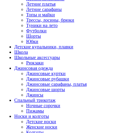
Летние платья
Летние сарафаны
Топы и майки
Трессы, лосины, брюки
Туники на лето
Футболки
Шорты
Юбки
Детские купальники, плавки
Школа
Школьные аксессуары
Рюкзаки
Джинсовая одежда
Джинсовые куртки
Джинсовые рубашки
Джинсовые сарафаны, платья
Джинсовые шорты
Джинсы
Спальный трикотаж
Ночные сорочки
Пижамы
Носки и колготы
Детские носки
Женские носки
Колготы