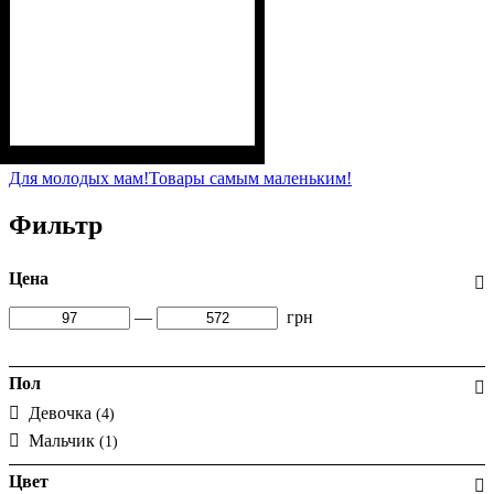
Пол
Материал
Полотно
Цвет
: Девочка, Мальчик
: Белый
: Муслин (100%
: Хлопок
хлопок)
Для молодых мам!
Товары самым маленьким!
Фильтр
Цена
—
грн
Пол
Девочка
(4)
Мальчик
(1)
Цвет