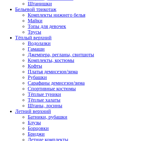
Штанишки
Бельевой трикотаж
Комплекты нижнего белья
Майки
Топы для девочек
Трусы
Тёплый верхний
Водолазки
Гамаши
Джемпера, регланы, свитшоты
Комплекты, костюмы
Кофты
Платья демисезон/зима
Рубашки
Сарафаны демисезон/зима
Спортивные костюмы
Тёплые туники
Тёплые халаты
Штаны, лосины
Летний верхний
Батники, рубашки
Блузы
Борцовки
Бриджи
Летние комплекты