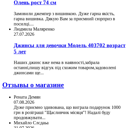
Олень рост 74 см
Замовили джемпер з вишивкою. Дуже гарна якість,
гарна вишивка. Дякую Вам за приємний сюрприз в
посилці....
Людмила Маляренко
27.07.2026
Джинсы для девочки Модель 403702 возраст
5 лет
Наших джинс вже нема в наявності,забрала
останні,пишу відгук під схожим товаром,задоволені
джинсами ще...
Отзывы о магазине
Рената Демян
07.08.2026
Дуже приємно здивована, що виграла подарунок 1000
грн в розіграші "Щасливчик місяця"! Надалі буду
продовжувати...
Михайло Слсдаьа
31.07.2026