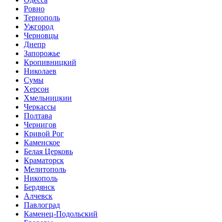
Ровно
Тернополь
Ужгород
Черновцы
Днепр
Запорожье
Кропивницкий
Николаев
Сумы
Херсон
Хмельницкии
Черкассы
Полтава
Чернигов
Кривой Рог
Каменское
Белая Церковь
Краматорск
Мелитополь
Никополь
Бердянск
Алчевск
Павлоград
Каменец-Подольский