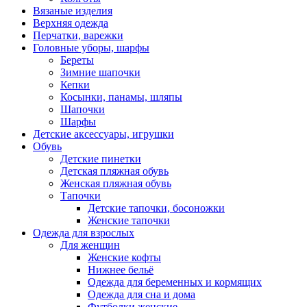
Вязаные изделия
Верхняя одежда
Перчатки, варежки
Головные уборы, шарфы
Береты
Зимние шапочки
Кепки
Косынки, панамы, шляпы
Шапочки
Шарфы
Детские аксессуары, игрушки
Обувь
Детские пинетки
Детская пляжная обувь
Женская пляжная обувь
Тапочки
Детские тапочки, босоножки
Женские тапочки
Одежда для взрослых
Для женщин
Женские кофты
Нижнее бельё
Одежда для беременных и кормящих
Одежда для сна и дома
Футболки женские