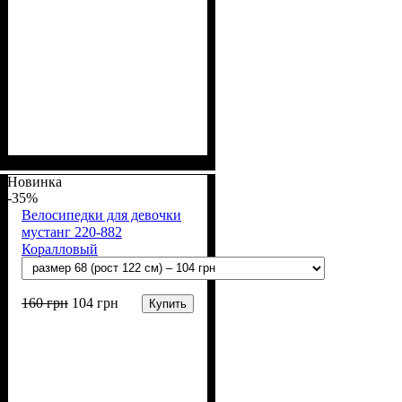
Пол
Материал
Полотно
Цвет
: Девочка
: Коричневый,
: Рубчик (94% х/б,
: Хлопок, Лайкра
6% лайкра)
Молочный
Новинка
-35%
Велосипедки для девочки
мустанг 220-882
Коралловый
160
грн
104
грн
Купить