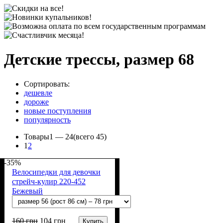
Детские трессы, размер 68
Сортировать:
дешевле
дороже
новые поступления
популярность
Товары
1 —
24
(всего 45)
1
2
-35%
Велосипедки для девочки
стрейч-кулир 220-452
Бежевый
160
грн
104
грн
Купить