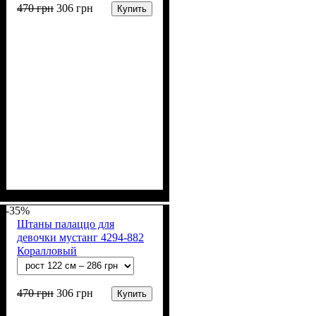
470
грн
306
грн
Купить
Пол
Материал
Полотно
Цвет
: Девочка
: Бежевый
: Мустанг (100% х/
: Хлопок
б)
-35%
Штаны палаццо для
девочки мустанг 4294-882
Коралловый
470
грн
306
грн
Купить