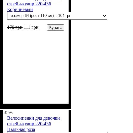
стрейч-кулир 220-456
Коричневый
170
грн
111
грн
Купить
Пол
Материал
Полотно
Цвет
: Девочка
: Коричневый
: Стрейч-кулир
: Хлопок, Лайкра
(94% х/б, 6% лайкра)
-35%
Велосипедки для девочки
стрейч-кулир 220-456
Пыльная роза