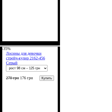
Пол
Материал
Полотно
Цвет
: Девочка
: Розовый
: Стрейч-кулир
: Хлопок, Лайкра
(94% х/б, 6% лайкра)
-35%
Лосины для девочки
стрейч-кулир 2162-456
Серый
270
грн
176
грн
Купить