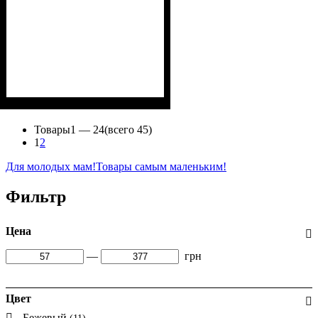
Пол
Материал
Полотно
Цвет
: Девочка
: Коричневый
: Стрейч-кулир
: Хлопок, Лайкра
рапорт (95% х/б, 5% лайкра)
Товары
1 —
24
(всего 45)
1
2
Для молодых мам!
Товары самым маленьким!
Фильтр
Цена
—
грн
Цвет
Бежевый