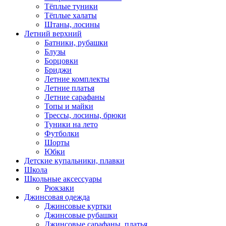
Тёплые туники
Тёплые халаты
Штаны, лосины
Летний верхний
Батники, рубашки
Блузы
Борцовки
Бриджи
Летние комплекты
Летние платья
Летние сарафаны
Топы и майки
Трессы, лосины, брюки
Туники на лето
Футболки
Шорты
Юбки
Детские купальники, плавки
Школа
Школьные аксессуары
Рюкзаки
Джинсовая одежда
Джинсовые куртки
Джинсовые рубашки
Джинсовые сарафаны, платья