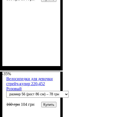
Пол
Материал
Полотно
Цвет
: Девочка
: Бежевый
: Стрейч-кулир
: Хлопок, Лайкра
(94% х/б, 6% лайкра)
-35%
Велосипедки для девочки
стрейч-кулир 220-452
Розовый
160
грн
104
грн
Купить