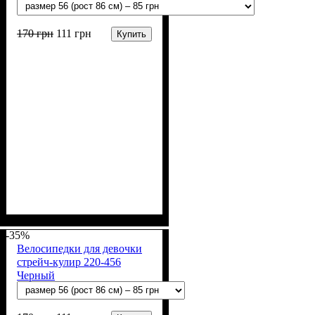
170
грн
111
грн
Купить
Пол
Материал
Полотно
Цвет
: Девочка
: Розовый
: Стрейч-кулир
: Хлопок, Лайкра
(94% х/б, 6% лайкра)
-35%
Велосипедки для девочки
стрейч-кулир 220-456
Черный