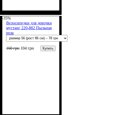
Пол
Материал
Полотно
Цвет
: Девочка
: Бежевый
: Мустанг (100% х/
: Хлопок
б)
-35%
Велосипедки для девочки
мустанг 220-882 Пыльная
роза
160
грн
104
грн
Купить