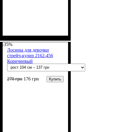
Пол
Материал
Полотно
Цвет
: Девочка
: Серый
: Стрейч-кулир
: Хлопок, Лайкра
(94% х/б, 6% лайкра)
-35%
Лосины для девочки
стрейч-кулир 2162-456
Коричневый
270
грн
176
грн
Купить