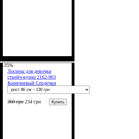
Пол
Материал
Полотно
Цвет
: Девочка
: Сиреневый
: Стрейч-кулир
: Хлопок, Лайкра
(94% х/б, 6% лайкра)
-35%
Лосины для девочки
стрейч-кулир 2162-903
Коричневый Сердечки
белые
360
грн
234
грн
Купить