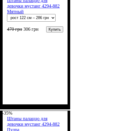
Штаны палаццо для
девочки мустанг 4294-882
Мятный
470
грн
306
грн
Купить
Пол
Материал
Полотно
Цвет
: Девочка
: Мятный
: Мустанг (100% х/
: Хлопок
б)
-35%
Штаны палаццо для
девочки мустанг 4294-882
Пудра