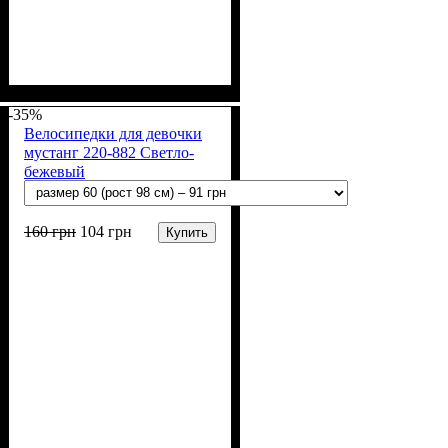
Пол
Материал
Полотно
Цвет
: Девочка
: Мятный
: Мустанг (100% х/
: Хлопок
б)
-35%
Велосипедки для девочки
мустанг 220-882 Светло-
бежевый
160
грн
104
грн
Купить