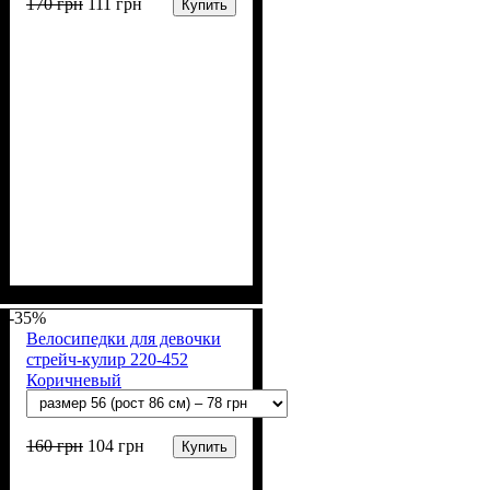
170
грн
111
грн
Купить
Пол
Материал
Полотно
Цвет
: Девочка
: Чёрный
: Стрейч-кулир
: Хлопок, Лайкра
(94% х/б, 6% лайкра)
-35%
Велосипедки для девочки
стрейч-кулир 220-452
Коричневый
160
грн
104
грн
Купить