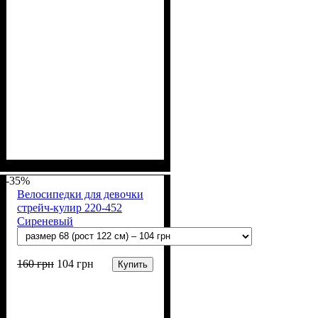
Пол
Материал
Полотно
Цвет
: Девочка
: Коралловый
: Мустанг (100% х/
: Хлопок
б)
-35%
Велосипедки для девочки
стрейч-кулир 220-452
Сиреневый
160
грн
104
грн
Купить