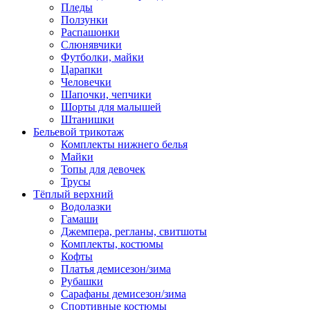
Пледы
Ползунки
Распашонки
Слюнявчики
Футболки, майки
Царапки
Человечки
Шапочки, чепчики
Шорты для малышей
Штанишки
Бельевой трикотаж
Комплекты нижнего белья
Майки
Топы для девочек
Трусы
Тёплый верхний
Водолазки
Гамаши
Джемпера, регланы, свитшоты
Комплекты, костюмы
Кофты
Платья демисезон/зима
Рубашки
Сарафаны демисезон/зима
Спортивные костюмы