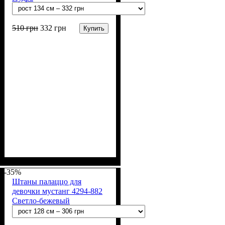
510
грн
332
грн
Купить
Пол
Материал
Полотно
Цвет
: Девочка
: Пудра
: Мустанг (100% х/
: Хлопок
б)
-35%
Штаны палаццо для
девочки мустанг 4294-882
Светло-бежевый