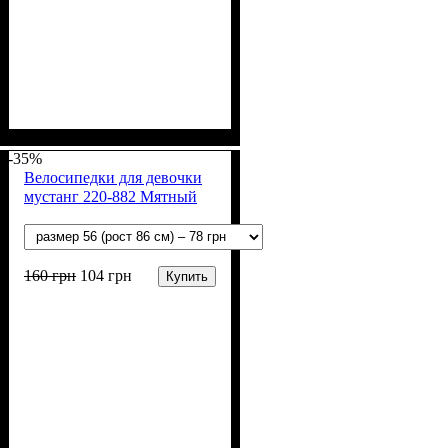
Пол
Материал
Полотно
Цвет
: Девочка
: Коралловый
: Мустанг (100% х/
: Хлопок
б)
-35%
Велосипедки для девочки
мустанг 220-882 Мятный
160
грн
104
грн
Купить