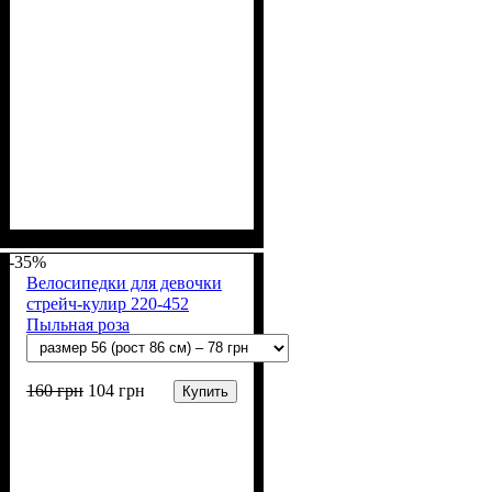
Пол
Материал
Полотно
Цвет
: Девочка
: Розовый
: Стрейч-кулир
: Хлопок, Лайкра
(94% х/б, 6% лайкра)
-35%
Велосипедки для девочки
стрейч-кулир 220-452
Пыльная роза
160
грн
104
грн
Купить