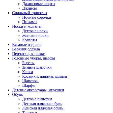
Джинсовые шорты
Джинсы
Спальный трикотаж
Ночные сорочки
Пижамы
Носки и колготы
Детские носки
Женские носки
Колготы
Вязаные изделия
Верхняя одежда
Перчатки, варежки
Головные уборы, шарфы
Береты
Зимние шапочки
Кепки
Косынки, панамы, шляпы
Шапочки
Шарфы
Детские аксессуары, игрушки
Обувь
Детские пинетки
Детская пляжная обувь
Женская пляжная обувь
Тапочки