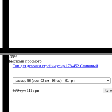
Пол
Материал
Полотно
Цвет
: Девочка
: Бежевый
: Мустанг (100% х/б)
: Хлопок
-35%
Быстрый просмотр
Топ для девочки стрейч-кулир 178-452 Сливовый
170
грн
111
грн
Купи