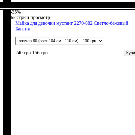
Пол
Материал
Полотно
Цвет
: Девочка
: Розовый
: Мустанг (100% х/б)
: Хлопок
-35%
Быстрый просмотр
Майка для девочки мустанг 2270-882 Светло-бежевый
Бантик
240
грн
156
грн
Купи