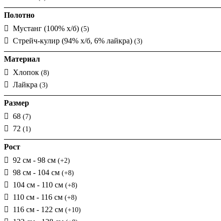
Полотно
Мустанг (100% х/б)
(5)
Стрейч-кулир (94% х/б, 6% лайкра)
(3)
Материал
Хлопок
(8)
Лайкра
(3)
Размер
68
(7)
72
(1)
Рост
92 см - 98 см
(+2)
98 см - 104 см
(+8)
104 см - 110 см
(+8)
110 см - 116 см
(+8)
116 см - 122 см
(+10)