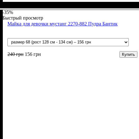
Пол
Материал
Полотно
Цвет
: Девочка
: Мятный
: Мустанг (100% х/б)
: Хлопок
-35%
Быстрый просмотр
Майка для девочки мустанг 2270-882 Пудра Бантик
240
грн
156
грн
Купить