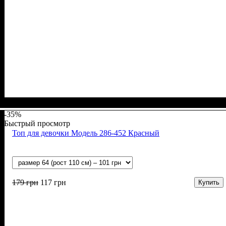
Пол
Материал
Полотно
Цвет
: Девочка
: Пудра
: Мустанг (100% х/б)
: Хлопок
-35%
Быстрый просмотр
Топ для девочки Модель 286-452 Красный
179
грн
117
грн
Купить