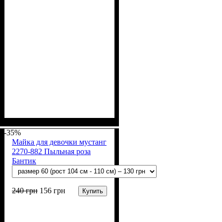
Пол
Материал
Полотно
Цвет
: Девочка
: Мятный
: Мустанг (100% х/
: Хлопок
б)
-35%
Майка для девочки мустанг
2270-882 Пыльная роза
Бантик
240
грн
156
грн
Купить