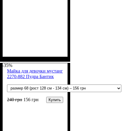
Пол
Материал
Полотно
Цвет
: Девочка
: Розовый
: Мустанг (100% х/
: Хлопок
б)
-35%
Майка для девочки мустанг
2270-882 Пудра Бантик
240
грн
156
грн
Купить