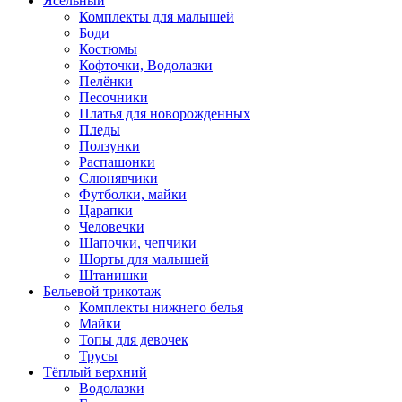
Ясельный
Комплекты для малышей
Боди
Костюмы
Кофточки, Водолазки
Пелёнки
Песочники
Платья для новорожденных
Пледы
Ползунки
Распашонки
Слюнявчики
Футболки, майки
Царапки
Человечки
Шапочки, чепчики
Шорты для малышей
Штанишки
Бельевой трикотаж
Комплекты нижнего белья
Майки
Топы для девочек
Трусы
Тёплый верхний
Водолазки