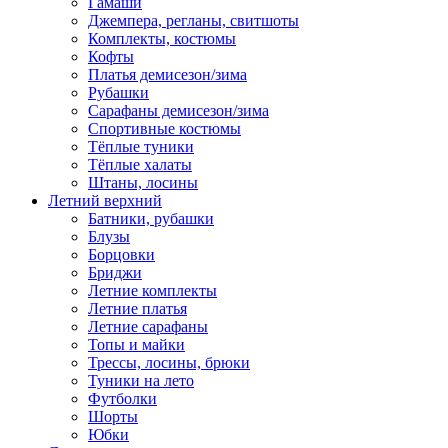
Гамаши
Джемпера, регланы, свитшоты
Комплекты, костюмы
Кофты
Платья демисезон/зима
Рубашки
Сарафаны демисезон/зима
Спортивные костюмы
Тёплые туники
Тёплые халаты
Штаны, лосины
Летний верхний
Батники, рубашки
Блузы
Борцовки
Бриджи
Летние комплекты
Летние платья
Летние сарафаны
Топы и майки
Трессы, лосины, брюки
Туники на лето
Футболки
Шорты
Юбки