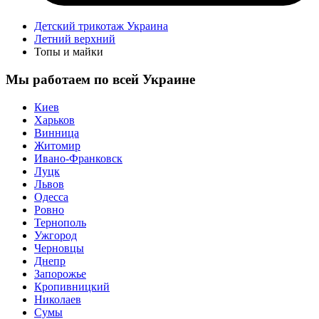
Детский трикотаж Украина
Летний верхний
Топы и майки
Мы работаем по всей Украине
Киев
Харьков
Винница
Житомир
Ивано-Франковск
Луцк
Львов
Одесса
Ровно
Тернополь
Ужгород
Черновцы
Днепр
Запорожье
Кропивницкий
Николаев
Сумы