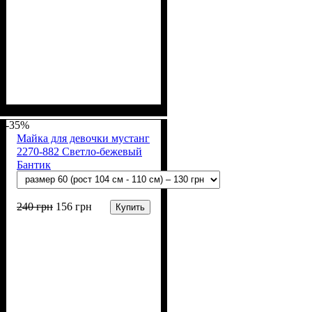
Пол
Материал
Полотно
Цвет
: Девочка
: Пудра
: Мустанг (100% х/
: Хлопок
б)
-35%
Майка для девочки мустанг
2270-882 Светло-бежевый
Бантик
240
грн
156
грн
Купить