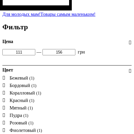
Пол
Материал
Полотно
Цвет
: Девочка
: Фиолетовый
: Стрейч-кулир
: Хлопок, Лайкра
(94% х/б, 6% лайкра)
Для молодых мам!
Товары самым маленьким!
Фильтр
Цена
—
грн
Цвет
Бежевый
(1)
Бордовый
(1)
Коралловый
(1)
Красный
(1)
Мятный
(1)
Пудра
(1)
Розовый
(1)
Фиолетовый
(1)