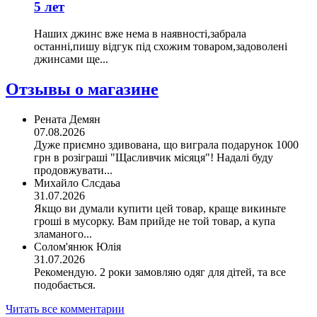
5 лет
Наших джинс вже нема в наявності,забрала
останні,пишу відгук під схожим товаром,задоволені
джинсами ще...
Отзывы о магазине
Рената Демян
07.08.2026
Дуже приємно здивована, що виграла подарунок 1000
грн в розіграші "Щасливчик місяця"! Надалі буду
продовжувати...
Михайло Слсдаьа
31.07.2026
Якщо ви думали купити цей товар, краще викиньте
гроші в мусорку. Вам прийде не той товар, а купа
зламаного...
Солом'янюк Юлія
31.07.2026
Рекомендую. 2 роки замовляю одяг для дітей, та все
подобається.
Читать все комментарии