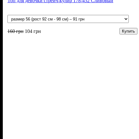
Топ для девочки стрейч-кулир 178-452 Сливовый
160
грн
104
грн
Купить