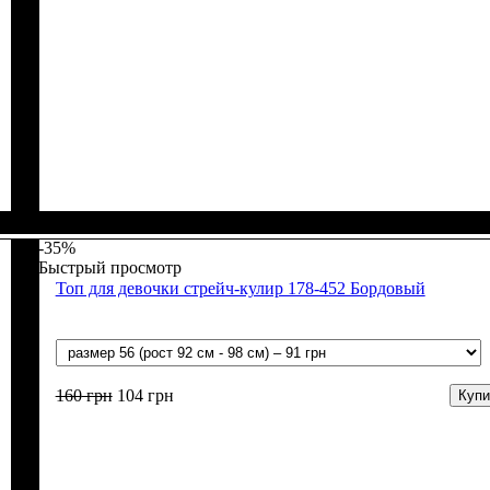
Пол
Материал
Полотно
Цвет
: Девочка
: Коралловый
: Мустанг (100% х/б)
: Хлопок
-35%
Быстрый просмотр
Топ для девочки стрейч-кулир 178-452 Бордовый
160
грн
104
грн
Купи