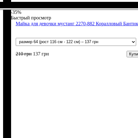
Пол
Материал
Полотно
Цвет
: Девочка
: Розовый
: Мустанг (100% х/б)
: Хлопок
-35%
Быстрый просмотр
Майка для девочки мустанг 2270-882 Коралловый Банти
210
грн
137
грн
Купи