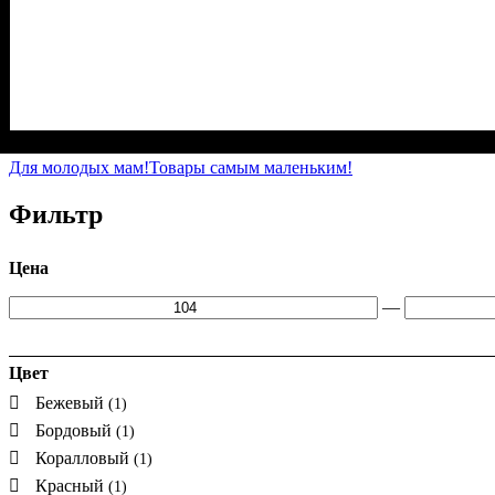
Пол
Материал
Полотно
Цвет
: Девочка
: Фиолетовый
: Стрейч-кулир (94% х/б, 6% лайкра)
: Хлопок, Лайкра
Для молодых мам!
Товары самым маленьким!
Фильтр
Цена
—
Цвет
Бежевый
(1)
Бордовый
(1)
Коралловый
(1)
Красный
(1)