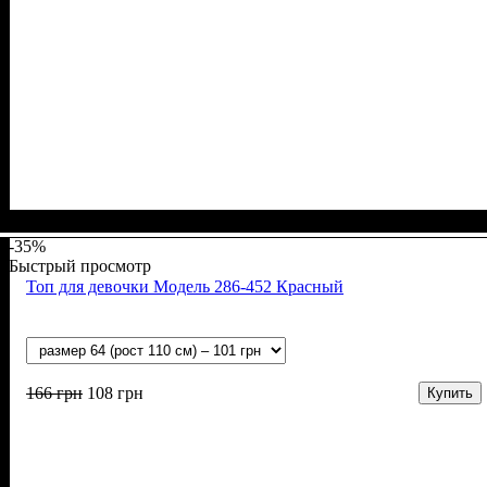
Пол
Материал
Полотно
Цвет
: Девочка
: Бежевый
: Мустанг (100% х/б)
: Хлопок
-35%
Быстрый просмотр
Топ для девочки Модель 286-452 Красный
166
грн
108
грн
Купить