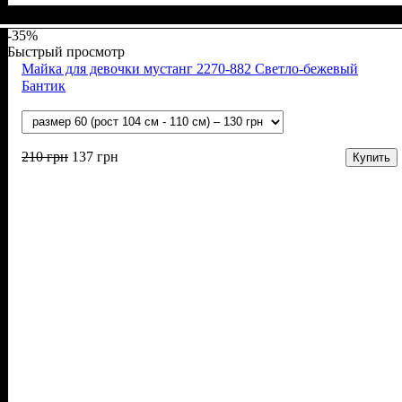
Пол
Материал
Полотно
Цвет
: Девочка
: Мятный
: Мустанг (100% х/б)
: Хлопок
-35%
Быстрый просмотр
Майка для девочки мустанг 2270-882 Светло-бежевый
Бантик
210
грн
137
грн
Купить