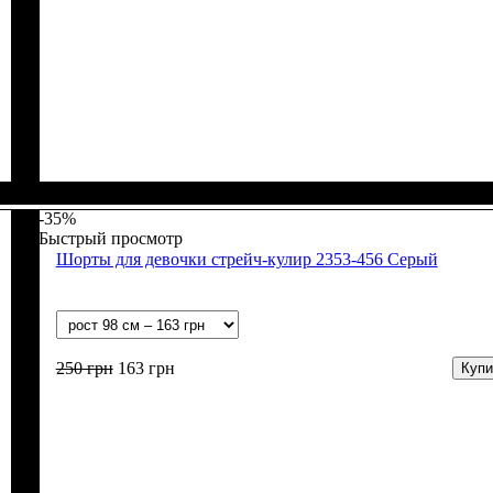
Пол
Материал
Полотно
Цвет
: Девочка, Мальчик
: Бежевый
: Муслин (100% хлопок)
: Хлопок
-35%
Быстрый просмотр
Шорты для девочки стрейч-кулир 2353-456 Серый
250
грн
163
грн
Купи