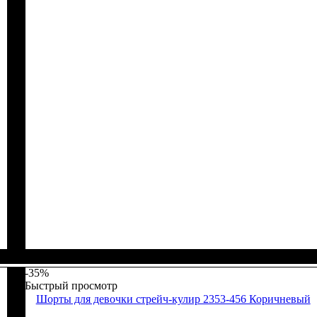
Пол
Материал
Полотно
Цвет
: Девочка
: Серый
: Стрейч-кулир (94% х/б, 6% лайкра)
: Хлопок, Лайкра
-35%
Быстрый просмотр
Шорты для девочки стрейч-кулир 2353-456 Коричневый