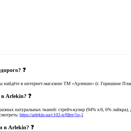
едорого? ❓
ы найдёте в интернет-магазине ТМ «Арлекин» (г. Горишние Плав
в Arlekin? ❓
ных натуральных тканей: стрейч-кулир (94% х/б, 6% лайкра), дв
смотреть:
https://arlekin.ua/c102-n/filter/1p-1
 в Arlekin? ❓