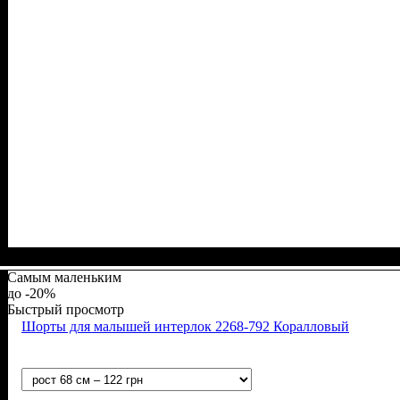
Пол
Материал
Полотно
Цвет
: Девочка
: Желтый
: Стрейч-кулир (94% х/б, 6% лайкра)
: Хлопок, Лайкра
Самым маленьким
-20%
Быстрый просмотр
Шорты для малышей интерлок 2268-792 Коралловый