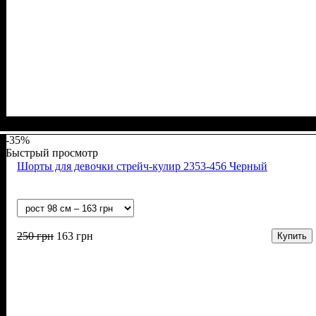
Пол
Материал
Полотно
Цвет
: Девочка, Мальчик
: Сиреневый
: Муслин (100% хлопок)
: Хлопок
-35%
Быстрый просмотр
Шорты для девочки стрейч-кулир 2353-456 Черный
250
грн
163
грн
Купить