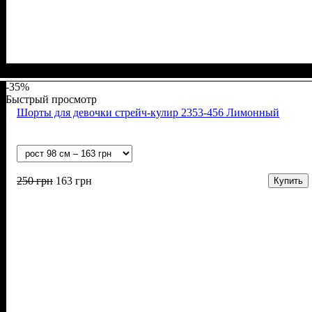
Пол
Материал
Полотно
Цвет
: Девочка
: Розовый
: Стрейч-кулир (94% х/б, 6% лайкра)
: Хлопок, Лайкра
-35%
Быстрый просмотр
Шорты для девочки стрейч-кулир 2353-456 Лимонный
250
грн
163
грн
Купить