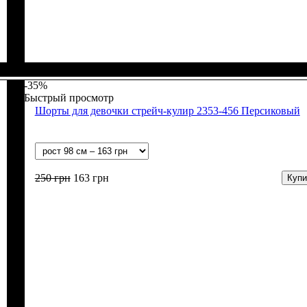
Пол
Материал
Полотно
Цвет
: Девочка
: Коричневый
: Стрейч-кулир (94% х/б, 6% лайкра)
: Хлопок, Лайкра
-35%
Быстрый просмотр
Шорты для девочки стрейч-кулир 2353-456 Персиковый
250
грн
163
грн
Купи