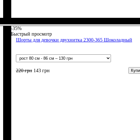
Пол
Материал
Полотно
Цвет
: Девочка
: Персиковый
: Стрейч-кулир (94% х/б, 6% лайкра)
: Хлопок, Лайкра
-35%
Быстрый просмотр
Шорты для девочки двухнитка 2300-365 Шоколадный
220
грн
143
грн
Купи