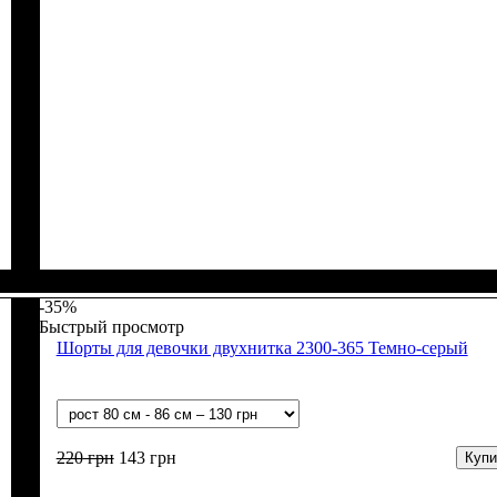
Пол
Материал
Полотно
Цвет
: Девочка
: Коричневый
: 2-х нитка (94% х/б, 6% лайкра)
: Хлопок, Лайкра
-35%
Быстрый просмотр
Шорты для девочки двухнитка 2300-365 Темно-серый
220
грн
143
грн
Купи