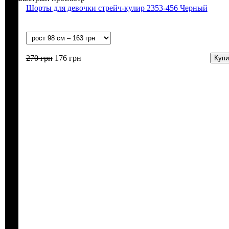
Шорты для девочки стрейч-кулир 2353-456 Черный
270
грн
176
грн
Купи