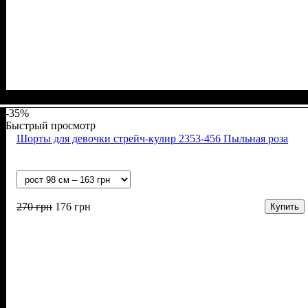
Пол
Материал
Полотно
Цвет
: Девочка
: Серый
: Стрейч-кулир (94% х/б, 6% лайкра)
: Хлопок, Лайкра
-35%
Быстрый просмотр
Шорты для девочки стрейч-кулир 2353-456 Пыльная роза
270
грн
176
грн
Купить