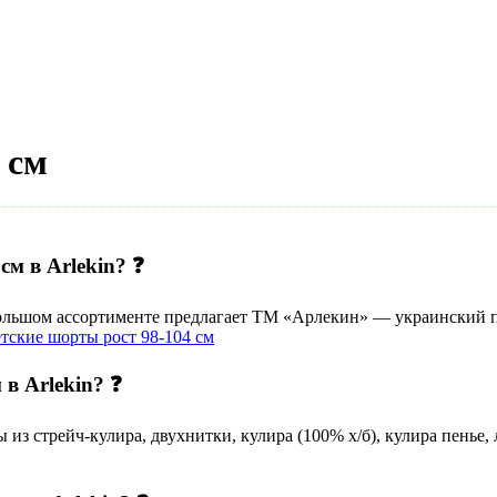
 см
см в Arlekin? ❓
 большом ассортименте предлагает ТМ «Арлекин» — украинский п
тские шорты рост 98-104 см
 в Arlekin? ❓
з стрейч-кулира, двухнитки, кулира (100% х/б), кулира пенье, 