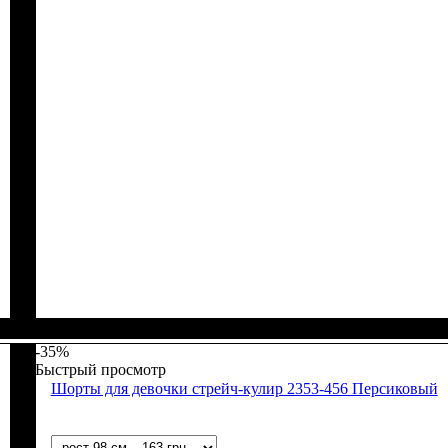
Пол
Материал
Полотно
Цвет
: Девочка
: Коричневый
: Стрейч-кулир (94% х/б, 6% лайкра)
: Хлопок, Лайкра
-35%
Быстрый просмотр
Шорты для девочки стрейч-кулир 2353-456 Персиковый