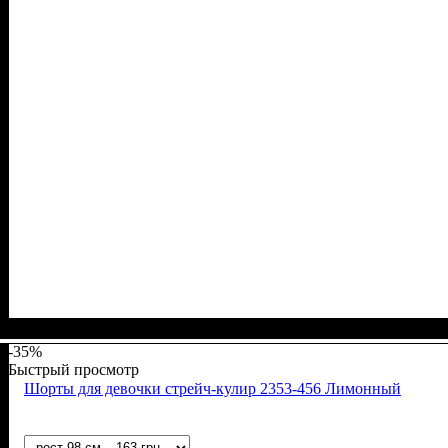
Пол
Материал
Полотно
Цвет
: Девочка
: Розовый
: Стрейч-кулир (94% х/б, 6% лайкра)
: Хлопок, Лайкра
-35%
Быстрый просмотр
Шорты для девочки стрейч-кулир 2353-456 Лимонный