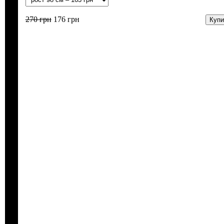
270
грн
176
грн
Купи