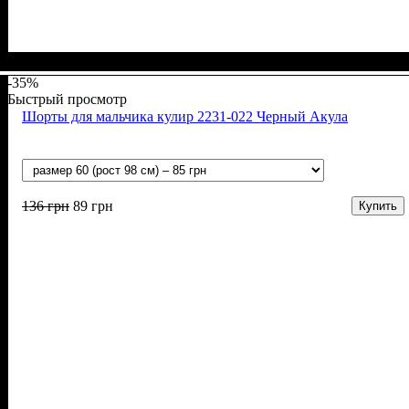
Пол
Материал
Полотно
Цвет
: Девочка
: Желтый
: Стрейч-кулир (94% х/б, 6% лайкра)
: Хлопок, Лайкра
-35%
Быстрый просмотр
Шорты для мальчика кулир 2231-022 Черный Акула
136
грн
89
грн
Купить