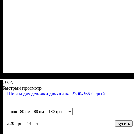
Пол
Материал
Полотно
Цвет
: Мальчик
: Чёрный
: Кулир (100% х/б)
: Хлопок
-35%
Быстрый просмотр
Шорты для девочки двухнитка 2300-365 Серый
220
грн
143
грн
Купить