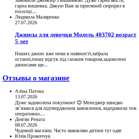
Замовили джемпер з вишивкою. Дуже гарна якість,
гарна вишивка. Дякую Вам за приємний сюрприз в
посилці....
Людмила Маляренко
27.07.2026
Джинсы для девочки Модель 403702 возраст
5 лет
Наших джинс вже нема в наявності,забрала
останні,пишу відгук під схожим товаром,задоволені
джинсами ще...
Отзывы о магазине
Аліна Патока
13.07.2026
Дуже задоволена покупкою! 😊 Менеджер швидко
зв’язався для підтвердження замовлення, відправили теж
оперативно....
Дем'ян Рената
08.07.2026
Чудовий магазин. Часто замовляю дитині тут одяг
Юлія Прокопчук