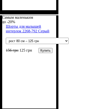
Пол
Материал
Полотно
Цвет
: Девочка, Мальчик
: Розовый
: Интерлок рапорт
: Хлопок
(100% х/б)
Самым маленьким
-20%
Шорты для малышей
интерлок 2268-792 Серый
156
грн
125
грн
Купить