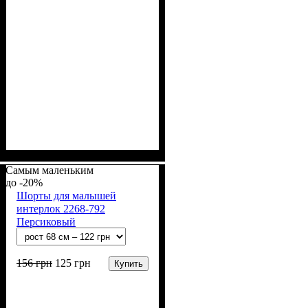
Пол
Материал
Полотно
Цвет
: Девочка, Мальчик
: Коралловый
: Интерлок рапорт
: Хлопок
(100% х/б)
Самым маленьким
-20%
Шорты для малышей
интерлок 2268-792
Персиковый
156
грн
125
грн
Купить