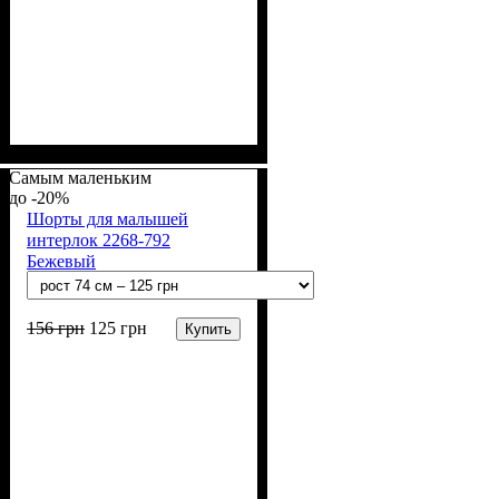
Пол
Материал
Полотно
Цвет
: Девочка, Мальчик
: Синий
: Интерлок рапорт
: Хлопок
(100% х/б)
Самым маленьким
-20%
Шорты для малышей
интерлок 2268-792
Бежевый
156
грн
125
грн
Купить