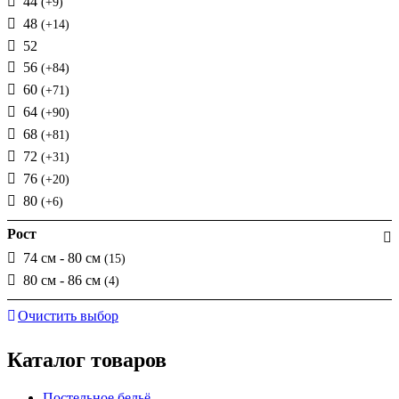
44
(+9)
48
(+14)
52
56
(+84)
60
(+71)
64
(+90)
68
(+81)
72
(+31)
76
(+20)
80
(+6)
Рост
74 см - 80 см
(15)
80 см - 86 см
(4)
Очистить выбор
Каталог товаров
Постельное бельё