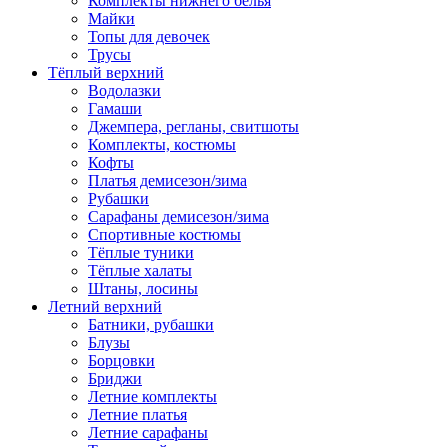
Комплекты нижнего белья
Майки
Топы для девочек
Трусы
Тёплый верхний
Водолазки
Гамаши
Джемпера, регланы, свитшоты
Комплекты, костюмы
Кофты
Платья демисезон/зима
Рубашки
Сарафаны демисезон/зима
Спортивные костюмы
Тёплые туники
Тёплые халаты
Штаны, лосины
Летний верхний
Батники, рубашки
Блузы
Борцовки
Бриджи
Летние комплекты
Летние платья
Летние сарафаны