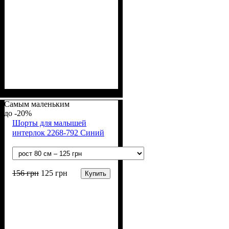
Пол
Материал
Полотно
Цвет
: Девочка, Мальчик
: Персиковый
: Интерлок рапорт
: Хлопок
(100% х/б)
Самым маленьким
-20%
Шорты для малышей
интерлок 2268-792 Синий
156
грн
125
грн
Купить