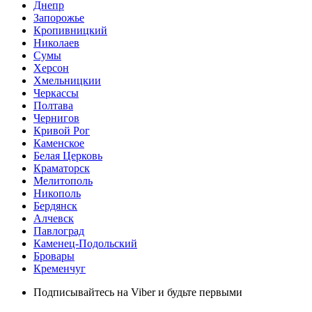
Днепр
Запорожье
Кропивницкий
Николаев
Сумы
Херсон
Хмельницкии
Черкассы
Полтава
Чернигов
Кривой Рог
Каменское
Белая Церковь
Краматорск
Мелитополь
Никополь
Бердянск
Алчевск
Павлоград
Каменец-Подольский
Бровары
Кременчуг
Подписывайтесь на Viber и будьте первыми