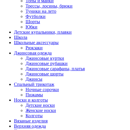
Топы и майки
Трессы, лосины, брюки
Туники на лето
Футболки
Шорты
Юбки
Детские купальники, плавки
Школа
Школьные аксессуары
Рюкзаки
Джинсовая одежда
Джинсовые куртки
Джинсовые рубашки
Джинсовые сарафаны, платья
Джинсовые шорты
Джинсы
Спальный трикотаж
Ночные сорочки
Пижамы
Носки и колготы
Детские носки
Женские носки
Колготы
Вязаные изделия
Верхняя одежда