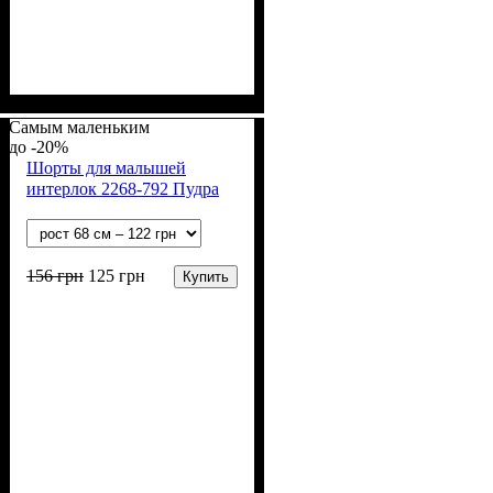
Пол
Материал
Полотно
Цвет
: Девочка, Мальчик
: Бежевый
: Интерлок рапорт
: Хлопок
(100% х/б)
Самым маленьким
-20%
Шорты для малышей
интерлок 2268-792 Пудра
156
грн
125
грн
Купить