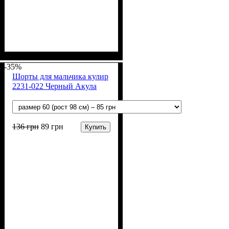
Пол
Материал
Полотно
Цвет
: Девочка, Мальчик
: Чёрный
: Кулир (100% х/б)
: Хлопок
-35%
Шорты для мальчика кулир
2231-022 Черный Акула
136
грн
89
грн
Купить