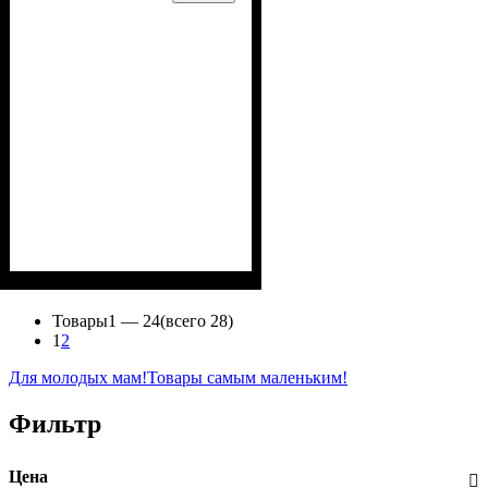
Пол
Материал
Полотно
Цвет
: Девочка
: Розовый
: Стрейч-кулир
: Хлопок, Лайкра
(94% х/б, 6% лайкра)
Товары
1 —
24
(всего 28)
1
2
Для молодых мам!
Товары самым маленьким!
Фильтр
Цена