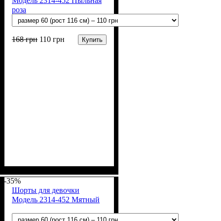
Модель 2314-452 Пыльная
роза
168
грн
110
грн
Купить
Пол
Материал
Полотно
Цвет
: Девочка
: Розовый
: Стрейч-кулир
: Хлопок, Лайкра
(94% х/б, 6% лайкра)
-35%
Шорты для девочки
Модель 2314-452 Мятный