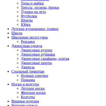
Топы и майки
Трессы, лосины, брюки
Туники на лето
Футболки
Шорты
Юбки
Детские купальники, плавки
Школа
Школьные аксессуары
Рюкзаки
Джинсовая одежда
Джинсовые куртки
Джинсовые рубашки
Джинсовые сарафаны, платья
Джинсовые шорты
Джинсы
Спальный трикотаж
Ночные сорочки
Пижамы
Носки и колготы
Детские носки
Женские носки
Колготы
Вязаные изделия
Верхняя одежда