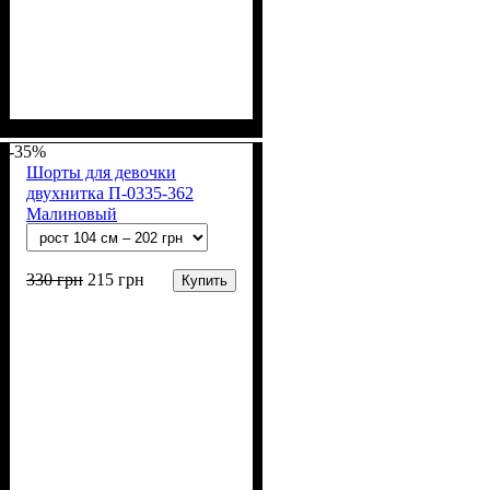
Пол
Материал
Полотно
Цвет
: Девочка
: Серый
: 2-х нитка (94% х/
: Хлопок, Лайкра
б, 6% лайкра)
-35%
Шорты для девочки
двухнитка П-0335-362
Малиновый
330
грн
215
грн
Купить