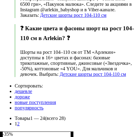
6500 грн», «Пакунок малюка». Следите за акциями в
Instagram @arlekin_babyshop и в Viber-канале.
Заказать:
Детские шорты рост 104-110 см
❓ Какие цвета и фасоны шорт на рост 104-
110 см в Arlekin? ❓
Шорты на рост 104–110 см от ТМ «Арлекин»
доступны в 16+ цветах и фасонах: базовые
трикотажные, спортивные, джинсовые («Звездочка»,
-50%), коттоновые «4 YOU». Для мальчиков и
девочек. Выбрать:
Детские шорты рост 104-110 см
Сортировать:
дешевле
дороже
новые поступления
популярность
Товары
1 —
24
(всего 28)
1
2
-35%