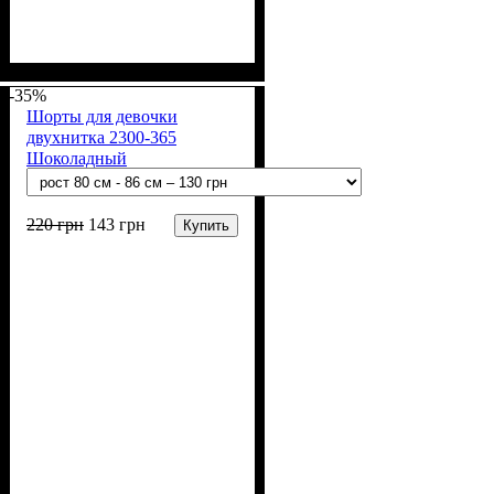
Пол
Материал
Полотно
Цвет
: Мальчик
: Чёрный
: Кулир (100% х/б)
: Хлопок
-35%
Шорты для девочки
двухнитка 2300-365
Шоколадный
220
грн
143
грн
Купить