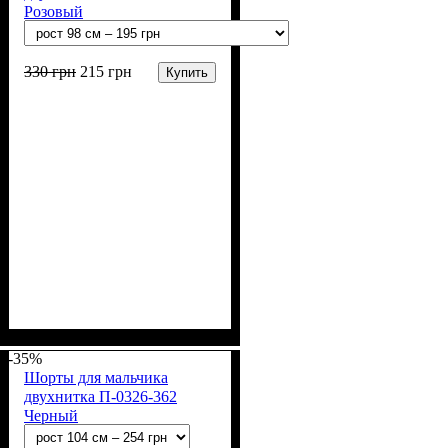
Розовый
330
грн
215
грн
Купить
Пол
Материал
Полотно
Цвет
: Девочка
: Розовый
: 2-х нитка (94% х/
: Хлопок, Лайкра
б, 6% лайкра)
-35%
Шорты для мальчика
двухнитка П-0326-362
Черный