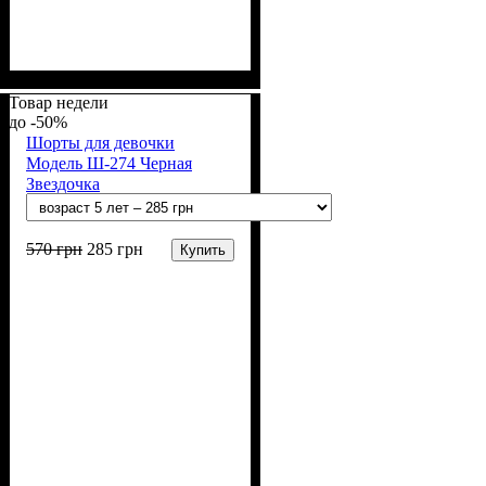
Пол
Материал
Полотно
Цвет
: Девочка
: Розовый
: 2-х нитка (94% х/
: Хлопок, Лайкра
б, 6% лайкра)
Товар недели
-50%
Шорты для девочки
Модель Ш-274 Черная
Звездочка
570
грн
285
грн
Купить