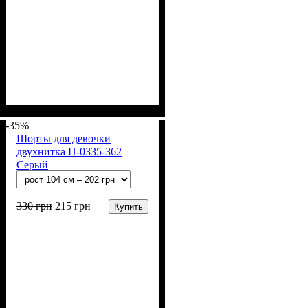
Пол
Материал
Полотно
Цвет
: Девочка
: Синий
: 2-х нитка (94% х/
: Хлопок, Лайкра
б, 6% лайкра)
-35%
Шорты для девочки
двухнитка П-0335-362
Серый
330
грн
215
грн
Купить