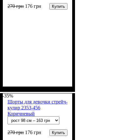
270
грн
176
грн
Купить
Пол
Материал
Полотно
Цвет
: Девочка
: Розовый
: Стрейч-кулир
: Хлопок, Лайкра
(94% х/б, 6% лайкра)
-35%
Шорты для девочки стрейч-
кулир 2353-456
Коричневый
270
грн
176
грн
Купить