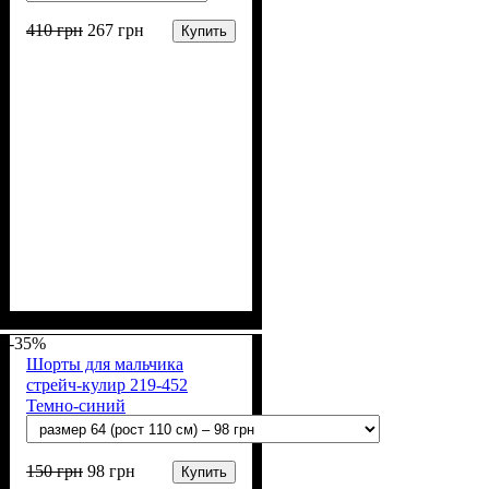
410
грн
267
грн
Купить
Пол
Материал
Полотно
Цвет
: Мальчик
: Чёрный
: 2-х нитка (94% х/
: Хлопок, Лайкра
б, 6% лайкра)
-35%
Шорты для мальчика
стрейч-кулир 219-452
Темно-синий
150
грн
98
грн
Купить