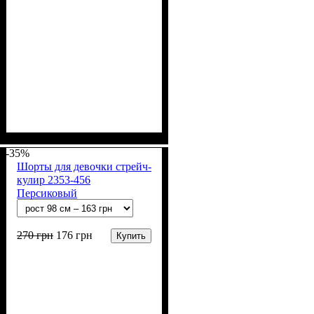
Пол
Материал
Полотно
Цвет
: Девочка
: Желтый
: Стрейч-кулир
: Хлопок, Лайкра
(94% х/б, 6% лайкра)
-35%
Шорты для девочки стрейч-
кулир 2353-456
Персиковый
270
грн
176
грн
Купить