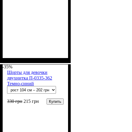
Пол
Материал
Полотно
Цвет
: Мальчик
: Чёрный
: Стрейч-кулир
: Хлопок, Лайкра
(94% х/б, 6% лайкра)
-35%
Шорты для девочки
двухнитка П-0335-362
Темно-синий
330
грн
215
грн
Купить