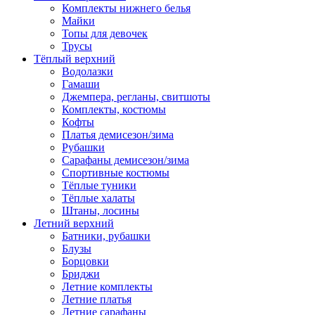
Комплекты нижнего белья
Майки
Топы для девочек
Трусы
Тёплый верхний
Водолазки
Гамаши
Джемпера, регланы, свитшоты
Комплекты, костюмы
Кофты
Платья демисезон/зима
Рубашки
Сарафаны демисезон/зима
Спортивные костюмы
Тёплые туники
Тёплые халаты
Штаны, лосины
Летний верхний
Батники, рубашки
Блузы
Борцовки
Бриджи
Летние комплекты
Летние платья
Летние сарафаны