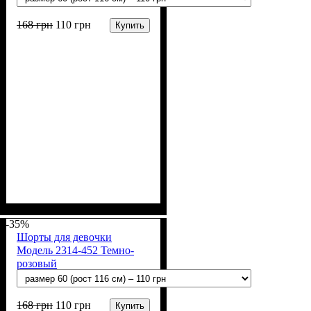
168
грн
110
грн
Купить
Пол
Материал
Полотно
Цвет
: Девочка
: Мятный
: Стрейч-кулир
: Хлопок, Лайкра
(94% х/б, 6% лайкра)
-35%
Шорты для девочки
Модель 2314-452 Темно-
розовый
168
грн
110
грн
Купить