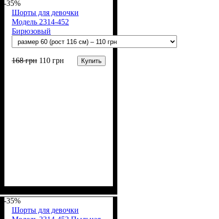
х/б)
-35%
Шорты для девочки
Модель 2314-452
Бирюзовый
168
грн
110
грн
Купить
Пол
Материал
Полотно
Цвет
: Девочка
: Бирюзовый
: Стрейч-кулир
: Хлопок, Лайкра
(94% х/б, 6% лайкра)
-35%
Шорты для девочки