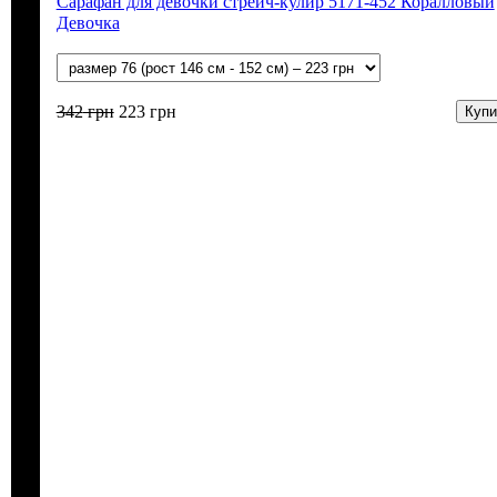
Сарафан для девочки стрейч-кулир 5171-452 Коралловый
Девочка
342
грн
223
грн
Купи