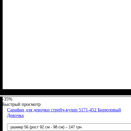
Пол
Материал
Полотно
Цвет
: Девочка
: Мятный
: Стрейч-кулир (94% х/б, 6% лайкра)
: Хлопок, Эластан
-35%
Быстрый просмотр
Сарафан для девочки стрейч-кулир 5171-452 Бирюзовый
Девочка