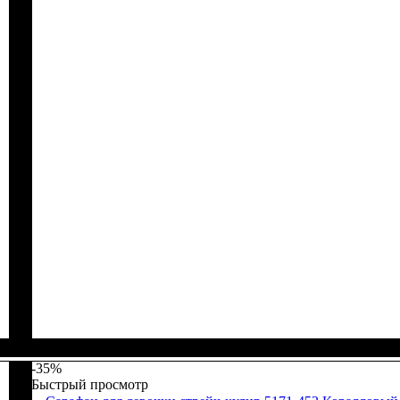
Пол
Материал
Полотно
Цвет
: Девочка
: Зелёный
: Стрейч-кулир (94% х/б, 6% лайкра)
: Хлопок, Эластан
-35%
Быстрый просмотр