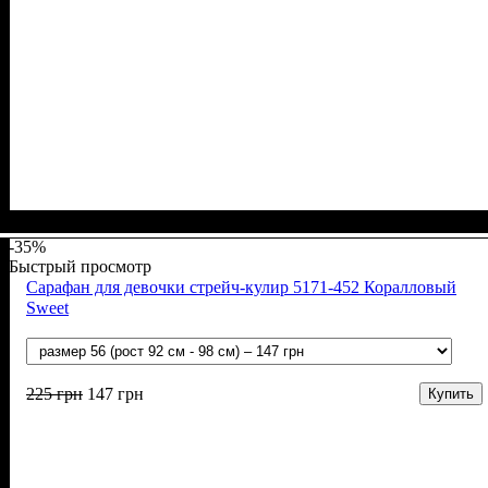
Пол
Материал
Полотно
Цвет
: Девочка
: Коралловый
: Стрейч-кулир (94% х/б, 6% лайкра)
: Хлопок, Эластан
-35%
Быстрый просмотр
Сарафан для девочки стрейч-кулир 5171-452 Коралловый
Sweet
225
грн
147
грн
Купить