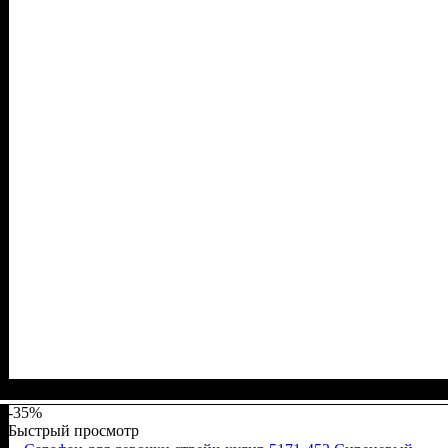
Пол
Материал
Полотно
Цвет
: Девочка
: Коралловый
: Стрейч-кулир (94% х/б, 6% лайкра)
: Хлопок, Эластан
-35%
Быстрый просмотр