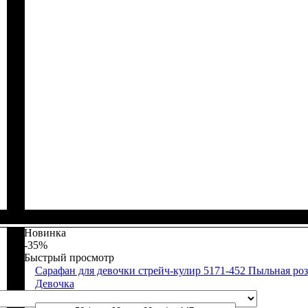
Пол
Материал
Полотно
Цвет
: Девочка
: Розовый
: Стрейч-кулир (94% х/б, 6% лайкра)
: Хлопок, Эластан
Новинка
-35%
Быстрый просмотр
Сарафан для девочки стрейч-кулир 5171-452 Пыльная роз
Девочка