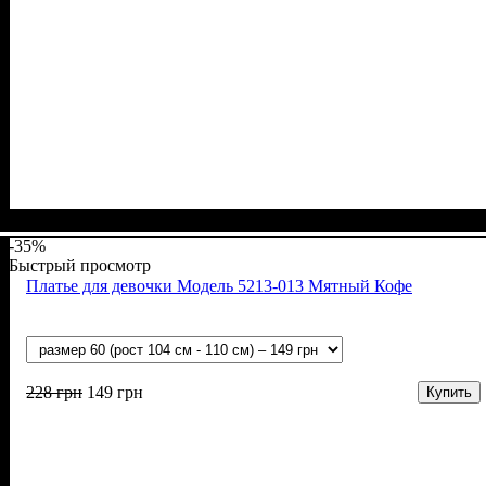
Пол
Материал
Полотно
Цвет
: Девочка
: Синий
: Кулир пенье (100%-х/б)
: Хлопок
-35%
Быстрый просмотр
Платье для девочки Модель 5213-013 Мятный Кофе
228
грн
149
грн
Купить