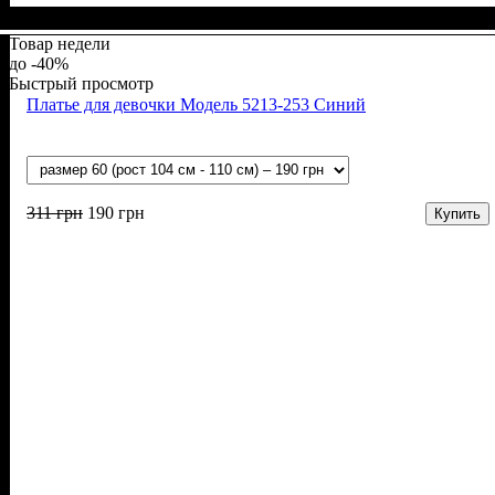
Пол
Материал
Полотно
Цвет
: Девочка
: Молочный
: Стрейч-кулир (94% х/б, 6% лайкра)
: Хлопок, Эластан
Товар недели
-40%
Быстрый просмотр
Платье для девочки Модель 5213-253 Синий
311
грн
190
грн
Купить