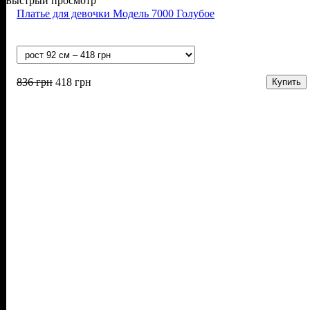
Быстрый просмотр
Платье для девочки Модель 7000 Голубое
836
грн
418
грн
Купить