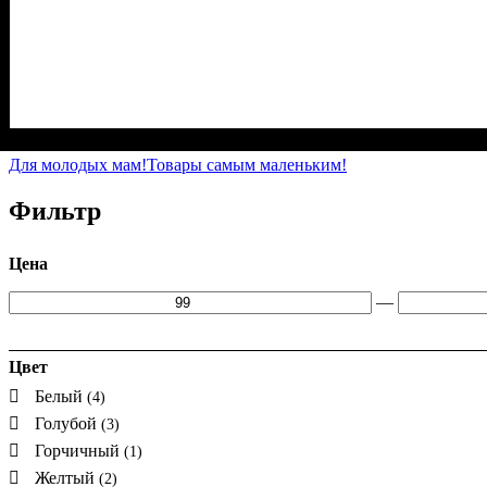
Пол
Материал
Цвет
: Девочка
: Белый, Голубой
: Лайкра, Полиэстер
Для молодых мам!
Товары самым маленьким!
Фильтр
Цена
—
Цвет
Белый
(4)
Голубой
(3)
Горчичный
(1)
Желтый
(2)