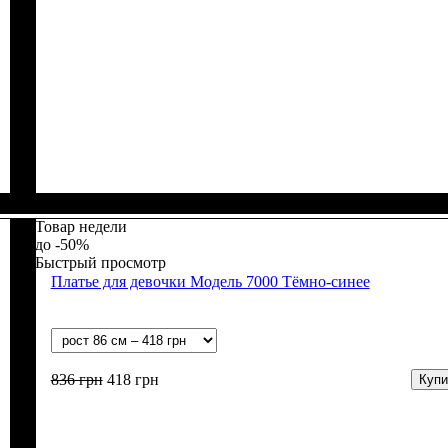
Пол
Материал
Цвет
: Девочка
: Белый, Персиковый
: Лайкра, Полиэстер
Товар недели
-50%
Быстрый просмотр
Платье для девочки Модель 7000 Тёмно-синее
836
грн
418
грн
Купи