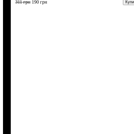
311
грн
190
грн
Купи