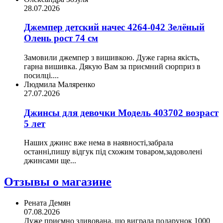
28.07.2026
Джемпер детский начес 4264-042 Зелёный
Олень рост 74 см
Замовили джемпер з вишивкою. Дуже гарна якість,
гарна вишивка. Дякую Вам за приємний сюрприз в
посилці....
Людмила Маляренко
27.07.2026
Джинсы для девочки Модель 403702 возраст
5 лет
Наших джинс вже нема в наявності,забрала
останні,пишу відгук під схожим товаром,задоволені
джинсами ще...
Отзывы о магазине
Рената Демян
07.08.2026
Дуже приємно здивована, що виграла подарунок 1000