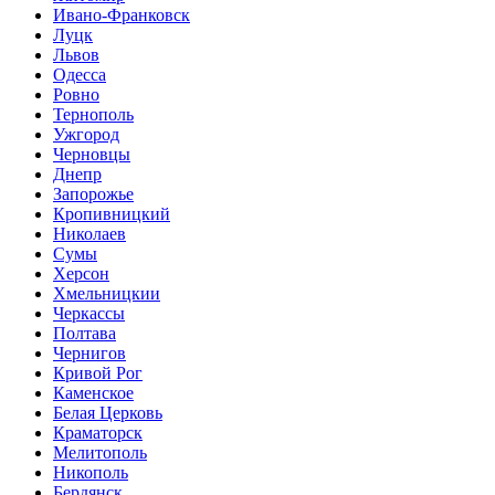
Ивано-Франковск
Луцк
Львов
Одесса
Ровно
Тернополь
Ужгород
Черновцы
Днепр
Запорожье
Кропивницкий
Николаев
Сумы
Херсон
Хмельницкии
Черкассы
Полтава
Чернигов
Кривой Рог
Каменское
Белая Церковь
Краматорск
Мелитополь
Никополь
Бердянск