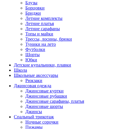
Блузы
Борцовки
Бриджи
Летние комплекты
Летние платья
Летние сарафаны
Топы и майки
Трессы, лосины, брюки
Туники на лето
Футболки
Шорты
Юбки
Детские купальники, плавки
Школа
Школьные аксессуары
Рюкзаки
Джинсовая одежда
Джинсовые куртки
Джинсовые рубашки
Джинсовые сарафаны, платья
Джинсовые шорты
Джинсы
Спальный трикотаж
Ночные сорочки
Пижамы