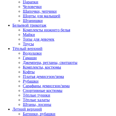
Царапки
Человечки
Шапочки, чепчики
Шорты для малышей
Штанишки
Бельевой трикотаж
Комплекты нижнего белья
Майки
Топы для девочек
Трусы
Тёплый верхний
Водолазки
Гамаши
Джемпера, регланы, свитшоты
Комплекты, костюмы
Кофты
Платья демисезон/зима
Рубашки
Сарафаны демисезон/зима
Спортивные костюмы
Тёплые туники
Тёплые халаты
Штаны, лосины
Летний верхний
Батники, рубашки