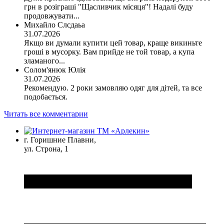
грн в розіграші "Щасливчик місяця"! Надалі буду
продовжувати...
Михайло Слсдаьа
31.07.2026
Якщо ви думали купити цей товар, краще викиньте
гроші в мусорку. Вам прийде не той товар, а купа
зламаного...
Солом'янюк Юлія
31.07.2026
Рекомендую. 2 роки замовляю одяг для дітей, та все
подобається.
Читать все комментарии
г. Горишние Плавни,
ул. Строна, 1