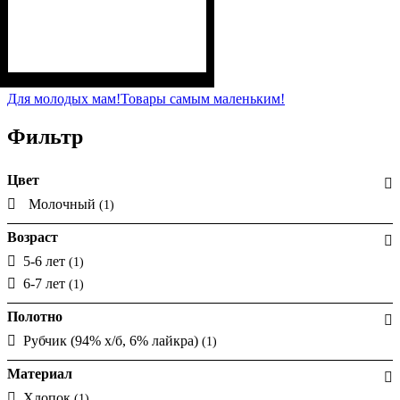
Пол
Материал
Полотно
Цвет
: Девочка
: Молочный
: Рубчик (94% х/б,
: Хлопок, Лайкра
6% лайкра)
Для молодых мам!
Товары самым маленьким!
Фильтр
Цвет
Молочный
(1)
Возраст
5-6 лет
(1)
6-7 лет
(1)
Полотно
Рубчик (94% х/б, 6% лайкра)
(1)
Материал
Хлопок
(1)