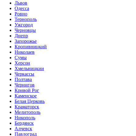
Львов
Одесса
Ровно
Тернополь
Ужгород
Черновцы
Днепр
Запорожье
Кропивницкий
Николаев
Сумы
Херсон
Хмельницкии
Черкассы
Полтава
Чернигов
Кривой Рог
Каменское
Белая Церковь
Краматорск
Мелитополь
Никополь
Бердянск
Алчевск
Павлоград