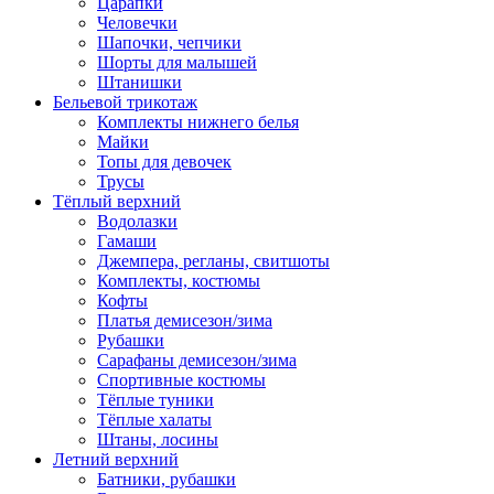
Царапки
Человечки
Шапочки, чепчики
Шорты для малышей
Штанишки
Бельевой трикотаж
Комплекты нижнего белья
Майки
Топы для девочек
Трусы
Тёплый верхний
Водолазки
Гамаши
Джемпера, регланы, свитшоты
Комплекты, костюмы
Кофты
Платья демисезон/зима
Рубашки
Сарафаны демисезон/зима
Спортивные костюмы
Тёплые туники
Тёплые халаты
Штаны, лосины
Летний верхний
Батники, рубашки