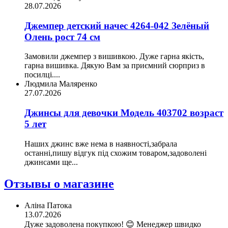
28.07.2026
Джемпер детский начес 4264-042 Зелёный
Олень рост 74 см
Замовили джемпер з вишивкою. Дуже гарна якість,
гарна вишивка. Дякую Вам за приємний сюрприз в
посилці....
Людмила Маляренко
27.07.2026
Джинсы для девочки Модель 403702 возраст
5 лет
Наших джинс вже нема в наявності,забрала
останні,пишу відгук під схожим товаром,задоволені
джинсами ще...
Отзывы о магазине
Аліна Патока
13.07.2026
Дуже задоволена покупкою! 😊 Менеджер швидко