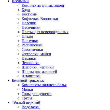
Ясельный
Комплекты для малышей
Боди
Костюмы
Кофточки, Водолазки
Пелёнки
Песочники
Платья для новорожденных
Пледы
Ползунки
Распашонки
Слюнявчики
Футболки, майки
Царапки
Человечки
Шапочки, чепчики
Шорты для малышей
Штанишки
Бельевой трикотаж
Комплекты нижнего белья
Майки
Топы для девочек
Трусы
Тёплый верхний
Водолазки