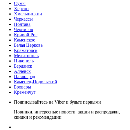
Сумы
Херсон
Хмельницкии
Черкассы
Полтава
Чернигов
Кривой Рог
Каменское
Белая Церковь
Краматорск
Мелитополь
Никополь
Бердянск
Алчевск
Павлоград
Каменец-Подольский
Бровары
Кременчуг
Подписывайтесь на Viber и будьте первыми
Новинки, интересные новости, акции и распродажи,
скидки и рекомендации