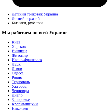
Детский трикотаж Украина
Летний верхний
Батники, рубашки
Мы работаем по всей Украине
Киев
Харьков
Винница
Житомир
Ивано-Франковск
Луцк
Львов
Одесса
Ровно
Тернополь
Ужгород
Черновцы
Днепр
Запорожье
Кропивницкий
Николаев