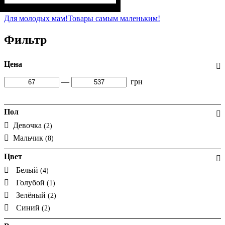
Пол
Материал
Полотно
Цвет
: Мальчик
: Белый
: Лакоста (94% х/б,
: Хлопок, Лайкра
6% лайкра)
Для молодых мам!
Товары самым маленьким!
Фильтр
Цена
—
грн
Пол
Девочка
(2)
Мальчик
(8)
Цвет
Белый
(4)
Голубой
(1)
Зелёный
(2)
Синий
(2)