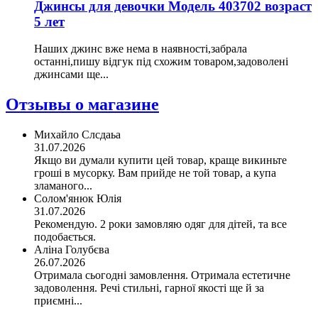
Джинсы для девочки Модель 403702 возраст
5 лет
Наших джинс вже нема в наявності,забрала
останні,пишу відгук під схожим товаром,задоволені
джинсами ще...
Отзывы о магазине
Михайло Слсдаьа
31.07.2026
Якщо ви думали купити цей товар, краще викиньте
гроші в мусорку. Вам прийде не той товар, а купа
зламаного...
Солом'янюк Юлія
31.07.2026
Рекомендую. 2 роки замовляю одяг для дітей, та все
подобається.
Аліна Голубєва
26.07.2026
Отримала сьогодні замовлення. Отримала естетичне
задоволення. Речі стильні, гарної якості ще й за
приємні...