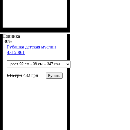
Пол
Материал
Полотно
Цвет
: Девочка, Мальчик
: Белый
: Муслин (100%
: Хлопок
хлопок)
Новинка
-30%
Рубашка детская муслин
4315-861
616
грн
432
грн
Купить