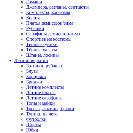
Гамаши
Джемпера, регланы, свитшоты
Комплекты, костюмы
Кофты
Платья демисезон/зима
Рубашки
Сарафаны демисезон/зима
Спортивные костюмы
Тёплые туники
Тёплые халаты
Штаны, лосины
Летний верхний
Батники, рубашки
Блузы
Борцовки
Бриджи
Летние комплекты
Летние платья
Летние сарафаны
Топы и майки
Трессы, лосины, брюки
Туники на лето
Футболки
Шорты
Юбки