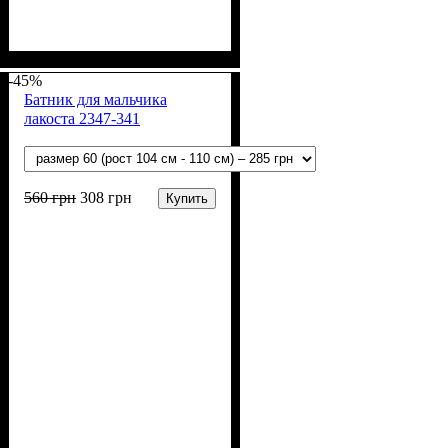
Пол
Материал
Полотно
Цвет
: Девочка, Мальчик
: Белый
: Муслин (100%
: Хлопок
хлопок)
-45%
Батник для мальчика
лакоста 2347-341
560
грн
308
грн
Купить