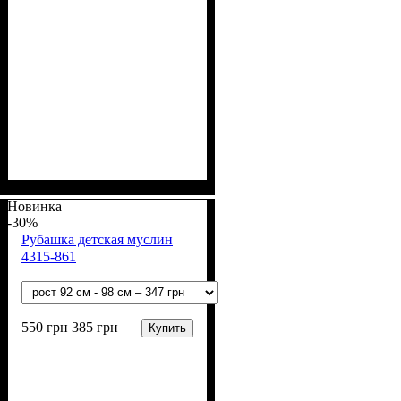
Пол
Материал
Полотно
Цвет
: Девочка, Мальчик
: Белый
: Муслин (100%
: Хлопок
хлопок)
Новинка
-30%
Рубашка детская муслин
4315-861
550
грн
385
грн
Купить