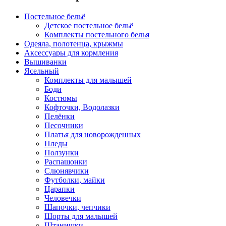
Постельное бельё
Детское постельное бельё
Комплекты постельного белья
Одеяла, полотенца, крыжмы
Аксессуары для кормления
Вышиванки
Ясельный
Комплекты для малышей
Боди
Костюмы
Кофточки, Водолазки
Пелёнки
Песочники
Платья для новорожденных
Пледы
Ползунки
Распашонки
Слюнявчики
Футболки, майки
Царапки
Человечки
Шапочки, чепчики
Шорты для малышей
Штанишки