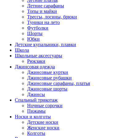
Летние платья
Летние сарафаны
Топы и майки
Трессы, лосины, брюки
Туники на лето
Футболки
Шорты
Юбки
Детские купальники, плавки
Школа
Школьные аксессуары
Рюкзаки
Джинсовая одежда
Джинсовые куртки
Джинсовые рубашки
Джинсовые сарафаны, платья
Джинсовые шорты
Джинсы
Спальный трикотаж
Ночные сорочки
Пижамы
Носки и колготы
Детские носки
Женские носки
Колготы