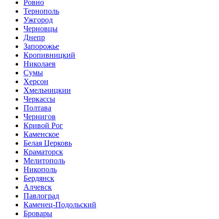
Ровно
Тернополь
Ужгород
Черновцы
Днепр
Запорожье
Кропивницкий
Николаев
Сумы
Херсон
Хмельницкии
Черкассы
Полтава
Чернигов
Кривой Рог
Каменское
Белая Церковь
Краматорск
Мелитополь
Никополь
Бердянск
Алчевск
Павлоград
Каменец-Подольский
Бровары