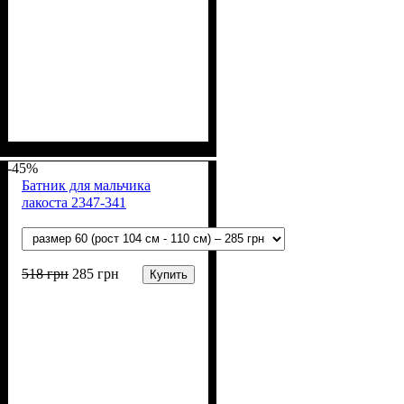
Пол
Материал
Полотно
Цвет
: Девочка, Мальчик
: Белый
: Муслин (100%
: Хлопок
хлопок)
-45%
Батник для мальчика
лакоста 2347-341
518
грн
285
грн
Купить