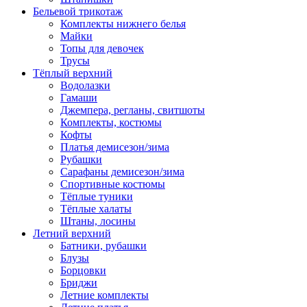
Бельевой трикотаж
Комплекты нижнего белья
Майки
Топы для девочек
Трусы
Тёплый верхний
Водолазки
Гамаши
Джемпера, регланы, свитшоты
Комплекты, костюмы
Кофты
Платья демисезон/зима
Рубашки
Сарафаны демисезон/зима
Спортивные костюмы
Тёплые туники
Тёплые халаты
Штаны, лосины
Летний верхний
Батники, рубашки
Блузы
Борцовки
Бриджи
Летние комплекты