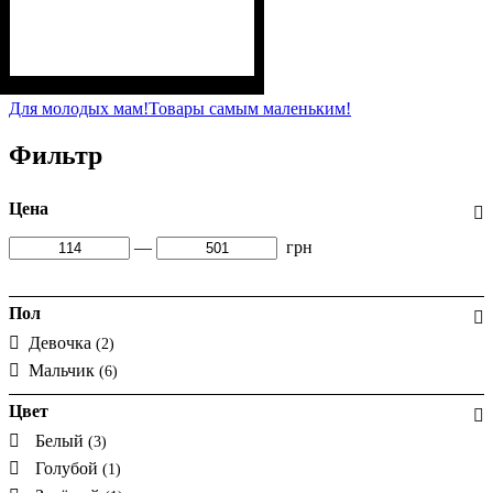
Пол
Материал
Полотно
: Мальчик
: Кулир (100% х/б)
: Хлопок
Для молодых мам!
Товары самым маленьким!
Фильтр
Цена
—
грн
Пол
Девочка
(2)
Мальчик
(6)
Цвет
Белый
(3)
Голубой
(1)