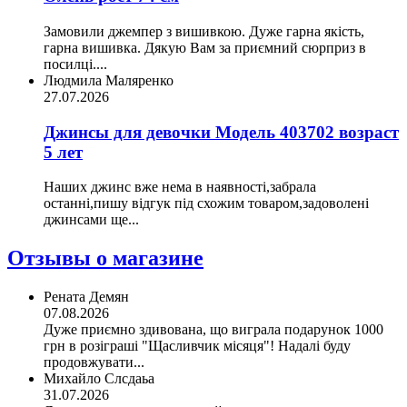
Замовили джемпер з вишивкою. Дуже гарна якість,
гарна вишивка. Дякую Вам за приємний сюрприз в
посилці....
Людмила Маляренко
27.07.2026
Джинсы для девочки Модель 403702 возраст
5 лет
Наших джинс вже нема в наявності,забрала
останні,пишу відгук під схожим товаром,задоволені
джинсами ще...
Отзывы о магазине
Рената Демян
07.08.2026
Дуже приємно здивована, що виграла подарунок 1000
грн в розіграші "Щасливчик місяця"! Надалі буду
продовжувати...
Михайло Слсдаьа
31.07.2026