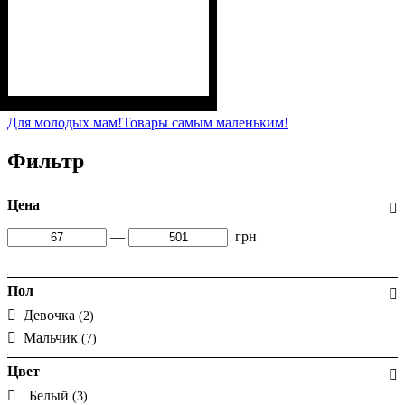
Пол
Материал
Полотно
: Мальчик
: Кулир (100% х/б)
: Хлопок
Для молодых мам!
Товары самым маленьким!
Фильтр
Цена
—
грн
Пол
Девочка
(2)
Мальчик
(7)
Цвет
Белый
(3)