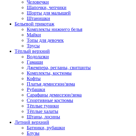
Человечки
Шапочки, чепчики
Шорты для малышей
Штанишки
Бельевой трикотаж
Комплекты нижнего белья
Майки
Топы для девочек
Трусы
Тёплый верхний
Водолазки
Гамаши
Джемпера, регланы, свитшоты
Комплекты, костюмы
Кофты
Платья демисезон/зима
Рубашки
Сарафаны демисезон/зима
Спортивные костюмы
Тёплые туники
Тёплые халаты
Штаны, лосины
Летний верхний
Батники, рубашки
Блузы