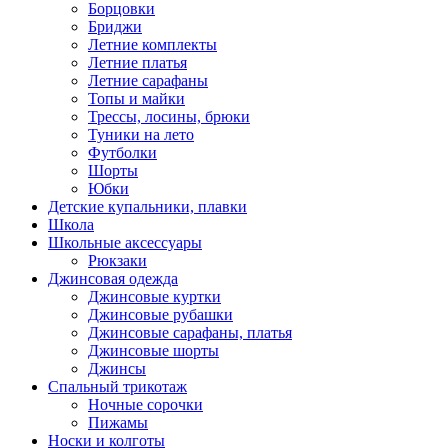
Борцовки
Бриджи
Летние комплекты
Летние платья
Летние сарафаны
Топы и майки
Трессы, лосины, брюки
Туники на лето
Футболки
Шорты
Юбки
Детские купальники, плавки
Школа
Школьные аксессуары
Рюкзаки
Джинсовая одежда
Джинсовые куртки
Джинсовые рубашки
Джинсовые сарафаны, платья
Джинсовые шорты
Джинсы
Спальный трикотаж
Ночные сорочки
Пижамы
Носки и колготы