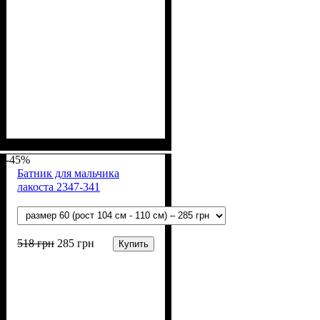
Пол
Материал
Полотно
Цвет
: Девочка, Мальчик
: Белый
: Муслин (100%
: Хлопок
хлопок)
-45%
Батник для мальчика
лакоста 2347-341
518
грн
285
грн
Купить