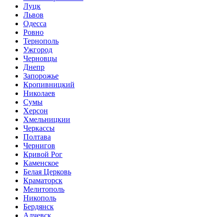
Луцк
Львов
Одесса
Ровно
Тернополь
Ужгород
Черновцы
Днепр
Запорожье
Кропивницкий
Николаев
Сумы
Херсон
Хмельницкии
Черкассы
Полтава
Чернигов
Кривой Рог
Каменское
Белая Церковь
Краматорск
Мелитополь
Никополь
Бердянск
Алчевск