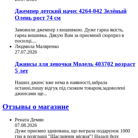
Джемпер детский начес 4264-042 Зелёный
Олень рост 74 см
Замовили джемпер з вишивкою. Дуже гарна якість,
гарна вишивка. Дякую Вам за приємний сюрприз в
посилці....
Людмила Маляренко
27.07.2026
Джинсы для девочки Модель 403702 возраст
5 лет
Наших джинс вже нема в наявності,забрала
останні,пишу відгук під схожим товаром,задоволені
джинсами ще...
Отзывы о магазине
Рената Демян
07.08.2026
Дуже приємно здивована, що виграла подарунок 1000
грн в розіграші "Щасливчик місяця"! Надалі буду