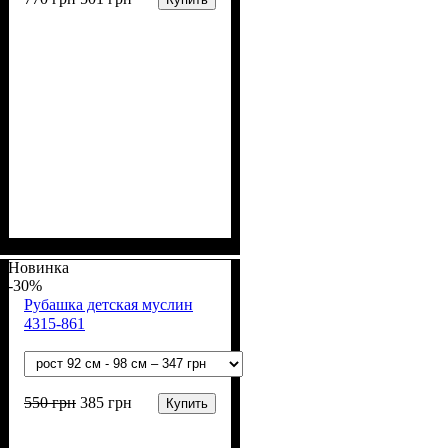
Пол
Материал
Полотно
Цвет
: Девочка, Мальчик
: Белый
: Муслин (100%
: Хлопок
хлопок)
Новинка
-30%
Рубашка детская муслин
4315-861
550
грн
385
грн
Купить