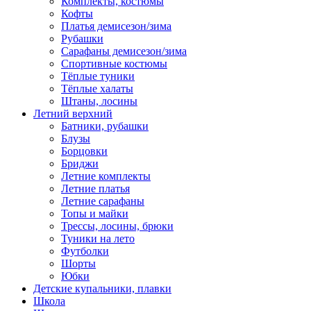
Комплекты, костюмы
Кофты
Платья демисезон/зима
Рубашки
Сарафаны демисезон/зима
Спортивные костюмы
Тёплые туники
Тёплые халаты
Штаны, лосины
Летний верхний
Батники, рубашки
Блузы
Борцовки
Бриджи
Летние комплекты
Летние платья
Летние сарафаны
Топы и майки
Трессы, лосины, брюки
Туники на лето
Футболки
Шорты
Юбки
Детские купальники, плавки
Школа