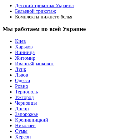
Детский трикотаж Украина
Бельевой трикотаж
Комплекты нижнего белья
Мы работаем по всей Украине
Киев
Харьков
Винница
Житомир
Ивано-Франковск
Луцк
Львов
Одесса
Ровно
Тернополь
Ужгород
Черновцы
Днепр
Запорожье
Кропивницкий
Николаев
Сумы
Херсон