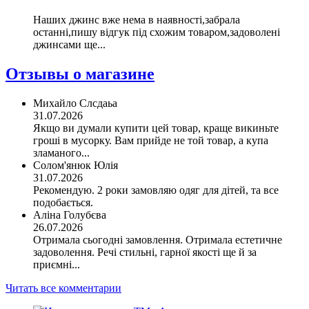
Наших джинс вже нема в наявності,забрала
останні,пишу відгук під схожим товаром,задоволені
джинсами ще...
Отзывы о магазине
Михайло Слсдаьа
31.07.2026
Якщо ви думали купити цей товар, краще викиньте
гроші в мусорку. Вам прийде не той товар, а купа
зламаного...
Солом'янюк Юлія
31.07.2026
Рекомендую. 2 роки замовляю одяг для дітей, та все
подобається.
Аліна Голубєва
26.07.2026
Отримала сьогодні замовлення. Отримала естетичне
задоволення. Речі стильні, гарної якості ще й за
приємні...
Читать все комментарии