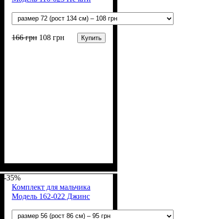
166
грн
108
грн
Купить
Пол
Материал
Полотно
Цвет
: Мальчик
: Белый
: Кулир (100% х/б)
: Хлопок
-35%
Комплект для мальчика
Модель 162-022 Джинс