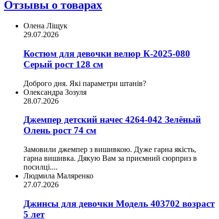
Отзывы о товарах
Олена Ліщук
29.07.2026
Костюм для девочки велюр К-2025-080
Серый рост 128 см
Доброго дня. Які параметри штанів?
Олександра Зозуля
28.07.2026
Джемпер детский начес 4264-042 Зелёный
Олень рост 74 см
Замовили джемпер з вишивкою. Дуже гарна якість,
гарна вишивка. Дякую Вам за приємний сюрприз в
посилці....
Людмила Маляренко
27.07.2026
Джинсы для девочки Модель 403702 возраст
5 лет