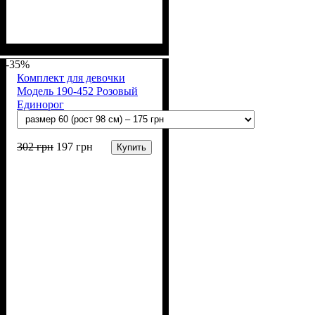
Пол
Материал
Полотно
Цвет
: Девочка
: Персиковый
: Стрейч-кулир
: Хлопок, Лайкра
(94% х/б, 6% лайкра)
-35%
Комплект для девочки
Модель 190-452 Розовый
Единорог
302
грн
197
грн
Купить