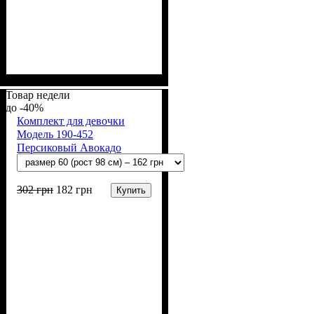
Пол
Материал
Полотно
Цвет
: Девочка
: Молочный
: Стрейч-кулир
: Хлопок, Лайкра
(94% х/б, 6% лайкра)
Товар недели
-40%
Комплект для девочки
Модель 190-452
Персиковый Авокадо
302
грн
182
грн
Купить