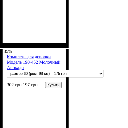
Пол
Материал
Полотно
Цвет
: Девочка
: Коричневый,
: Стрейч-кулир
: Хлопок, Лайкра
(94% х/б, 6% лайкра)
Бежевый
-35%
Комплект для девочки
Модель 190-452 Молочный
Авокадо
302
грн
197
грн
Купить