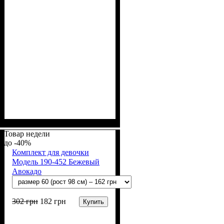
Пол
Материал
Полотно
Цвет
: Девочка
: Молочный
: Рибана (100% х/б)
: Хлопок
Товар недели
-40%
Комплект для девочки
Модель 190-452 Бежевый
Авокадо
302
грн
182
грн
Купить