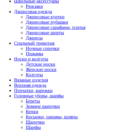
Школьные аксессуары
Рюкзаки
Джинсовая одежда
Джинсовые куртки
Джинсовые рубашки
Джинсовые сарафаны, платья
Джинсовые шорты
Джинсы
Спальный трикотаж
Ночные сорочки
Пижамы
Носки и колготы
Детские носки
Женские носки
Колготы
Вязаные изделия
Верхняя одежда
Перчатки, варежки
Головные уборы, шарфы
Береты
Зимние шапочки
Кепки
Косынки, панамы, шляпы
Шапочки
Шарфы