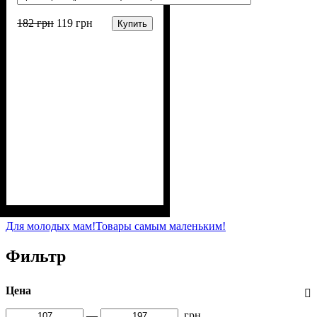
182
грн
119
грн
Купить
Пол
Материал
Полотно
Цвет
: Мальчик
: Синий
: Кулир (100% х/б)
: Хлопок
Для молодых мам!
Товары самым маленьким!
Фильтр
Цена
—
грн