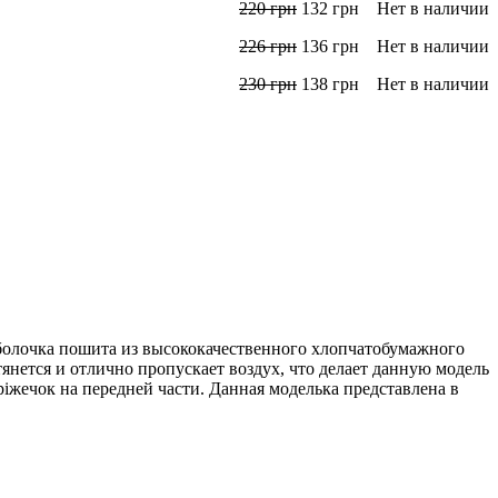
220
грн
132
грн
Нет в наличии
226
грн
136
грн
Нет в наличии
230
грн
138
грн
Нет в наличии
болочка пошита из высококачественного хлопчатобумажного
тянется и отлично пропускает воздух, что делает данную модель
іжечок на передней части. Данная моделька представлена в