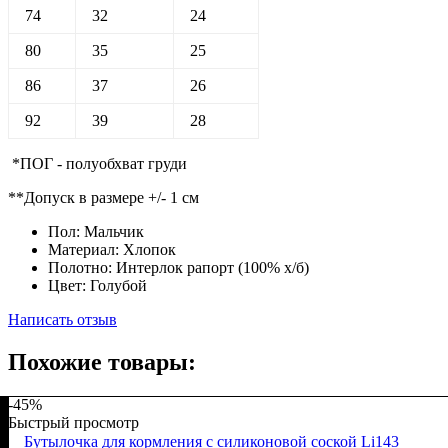
74
32
24
80
35
25
86
37
26
92
39
28
*ПОГ - полуобхват груди
**Допуск в размере +/- 1 см
Пол:
Мальчик
Материал:
Хлопок
Полотно:
Интерлок рапорт (100% х/б)
Цвет:
Голубой
Написать отзыв
Похожие товары:
-45%
Быстрый просмотр
Бутылочка для кормления с силиконовой соской Li143