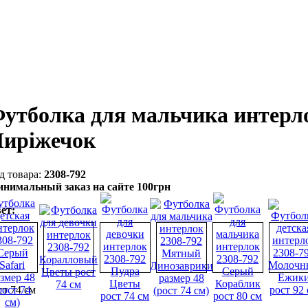
утболка для мальчика интерло
иріжечок
2308-792
нимальный заказ на сайте 100грн
ет:
ст 74 см