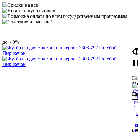
-40%
Ф
П
Ми
Цв
ро