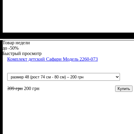
Пол
Цвет
: Девочка, Мальчик
: Белый, Желтый, Зелёный, Розовый
Товар недели
-50%
Быстрый просмотр
Комплект детский Сафари Модель 2260-073
399
грн
200
грн
Купить