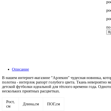
ро
ро
ро
п
К
Описание
В нашем интернет-магазине "Арлекин" чудесная новинка, кот
полотна - интерлок рапорт голубого цвета. Ткань невероятно м
детской футболки идеальной для тёплого времени года. Однот
нескольких приятных расцветках.
Рост,
Длина,см
ПОГ,см
см