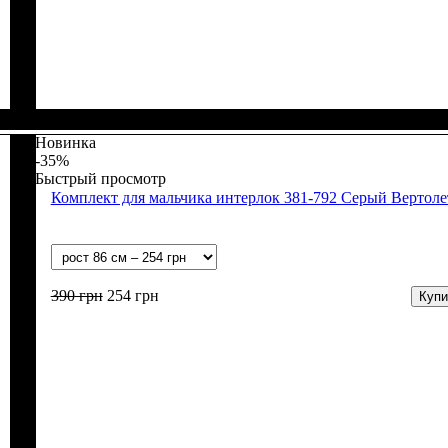
Пол
Материал
Полотно
Цвет
: Девочка, Мальчик
: Серый
: Интерлок вафелька (100% хлопок)
: Хлопок
Новинка
-35%
Быстрый просмотр
Комплект для мальчика интерлок 381-792 Серый Вертол
390
грн
254
грн
Купи