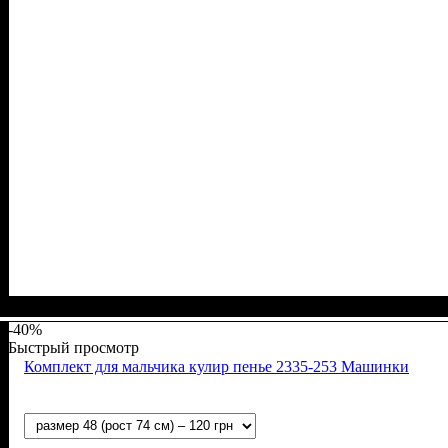
Пол
Материал
Полотно
Цвет
: Мальчик
: Серый
: Интерлок (100% х/б)
: Хлопок
-40%
Быстрый просмотр
Комплект для мальчика кулир пенье 2335-253 Машинки