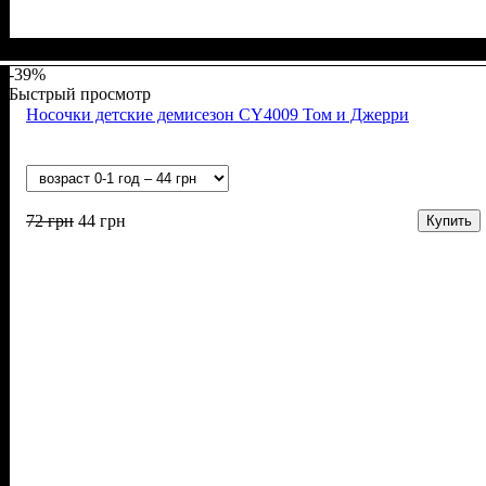
Пол
Материал
Полотно
Цвет
: Мальчик
: Серый
: Кулир пенье (100%-х/б)
: Хлопок
-39%
Быстрый просмотр
Носочки детские демисезон CY4009 Том и Джерри
72
грн
44
грн
Купить