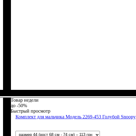
Пол
Материал
Полотно
Цвет
: Мальчик
: Серый
: Интерлок рапорт (100% х/б)
: Хлопок
Товар недели
-50%
Быстрый просмотр
Комплект для мальчика Модель 2269-453 Голубой Snoopy