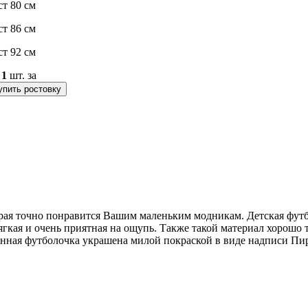
ст 80 см
ст 86 см
ст 92 см
о
1
шт. за
упить ростовку
орая точно понравится Вашим маленьким модникам. Детская фут
ягкая и очень приятная на ощупь. Также такой материал хорошо 
онная футболочка украшена милой покраской в виде надписи Пир