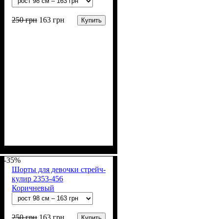
250
грн
163
грн
Купить
Пол
Материал
Полотно
Цвет
: Девочка
: Розовый
: Стрейч-кулир
: Хлопок, Лайкра
(94% х/б, 6% лайкра)
-35%
Шорты для девочки стрейч-
кулир 2353-456
Коричневый
250
грн
163
грн
Купить