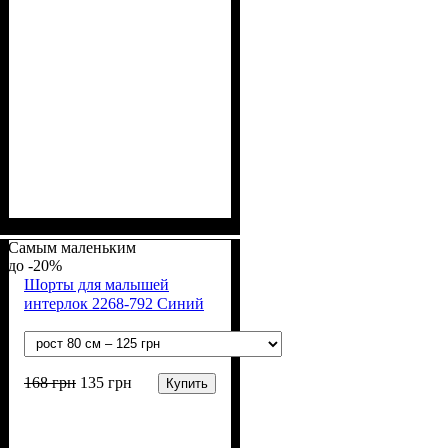
Пол
Материал
Полотно
Цвет
: Девочка, Мальчик
: Персиковый
: Интерлок рапорт
: Хлопок
(100% х/б)
Самым маленьким
-20%
Шорты для малышей
интерлок 2268-792 Синий
168
грн
135
грн
Купить