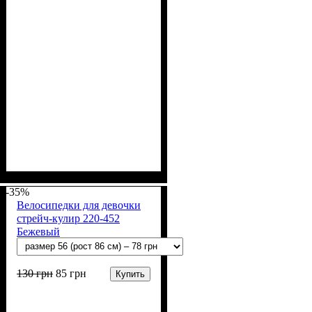
Пол
Материал
Полотно
Цвет
: Девочка, Мальчик
: Молочный
: Стрейч-кулир
: Хлопок, Лайкра
(94% х/б, 6% лайкра)
-35%
Велосипедки для девочки
стрейч-кулир 220-452
Бежевый
130
грн
85
грн
Купить