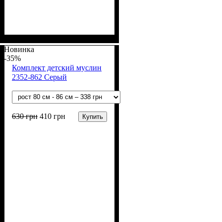
Пол
Материал
Полотно
Цвет
: Девочка, Мальчик
: Терракотовый
: Муслин (100%
: Хлопок
хлопок)
Новинка
-35%
Комплект детский муслин
2352-862 Серый
630
грн
410
грн
Купить