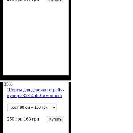
Пол
Материал
Полотно
Цвет
: Девочка
: Коричневый
: Стрейч-кулир
: Хлопок, Лайкра
(94% х/б, 6% лайкра)
-35%
Шорты для девочки стрейч-
кулир 2353-456 Лимонный
250
грн
163
грн
Купить