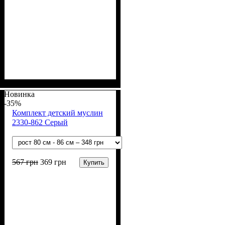
Пол
Материал
Полотно
Цвет
: Мальчик, Девочка
: Голубой
: Муслин (100%
: Хлопок
хлопок)
Новинка
-35%
Комплект детский муслин
2330-862 Серый
567
грн
369
грн
Купить