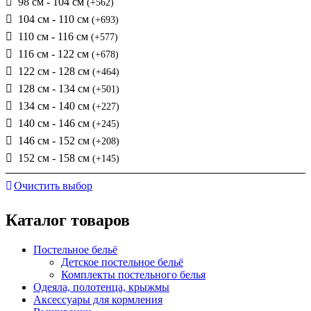
98 см - 104 см
(+562)
104 см - 110 см
(+693)
110 см - 116 см
(+577)
116 см - 122 см
(+678)
122 см - 128 см
(+464)
128 см - 134 см
(+501)
134 см - 140 см
(+227)
140 см - 146 см
(+245)
146 см - 152 см
(+208)
152 см - 158 см
(+145)
Очистить выбор
Каталог товаров
Постельное бельё
Детское постельное бельё
Комплекты постельного белья
Одеяла, полотенца, крыжмы
Аксессуары для кормления