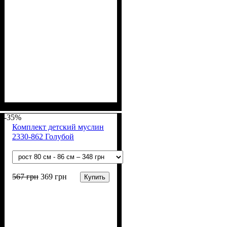
Пол
Материал
Полотно
Цвет
: Девочка
: Бежевый
: Стрейч-кулир
: Хлопок, Лайкра
(94% х/б, 6% лайкра)
-35%
Комплект детский муслин
2330-862 Голубой
567
грн
369
грн
Купить