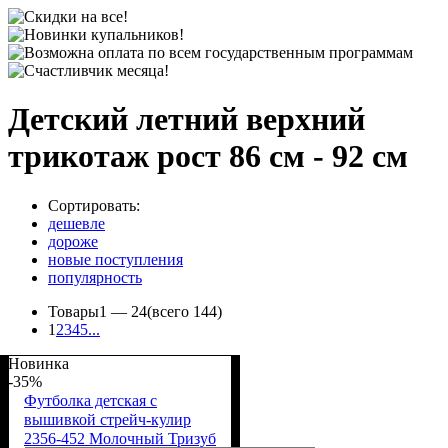
Детский летний верхний
трикотаж рост 86 см - 92 см
Сортировать:
дешевле
дороже
новые поступления
популярность
Товары
1 —
24
(всего 144)
1
2
3
4
5
...
Новинка
-35%
Футболка детская с
вышивкой стрейч-кулир
2356-452 Молочный Тризуб