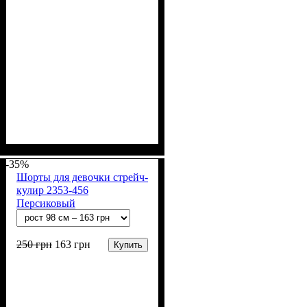
Пол
Материал
Полотно
Цвет
: Девочка
: Желтый
: Стрейч-кулир
: Хлопок, Лайкра
(94% х/б, 6% лайкра)
-35%
Шорты для девочки стрейч-
кулир 2353-456
Персиковый
250
грн
163
грн
Купить