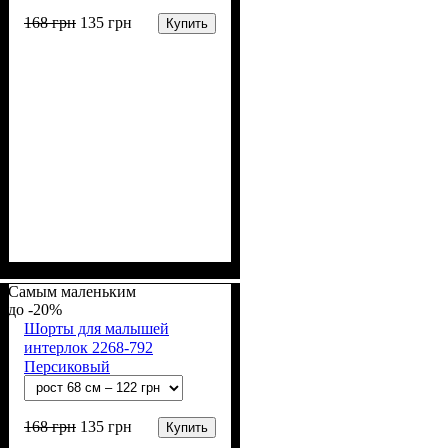
168
грн
135
грн
Купить
Пол
Материал
Полотно
Цвет
: Девочка, Мальчик
: Коралловый
: Интерлок рапорт
: Хлопок
(100% х/б)
Самым маленьким
-20%
Шорты для малышей
интерлок 2268-792
Персиковый
168
грн
135
грн
Купить