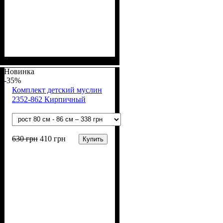
Пол
Материал
Полотно
Цвет
: Девочка, Мальчик
: Серый
: Муслин (100%
: Хлопок
хлопок)
Новинка
-35%
Комплект детский муслин
2352-862 Кирпичный
630
грн
410
грн
Купить