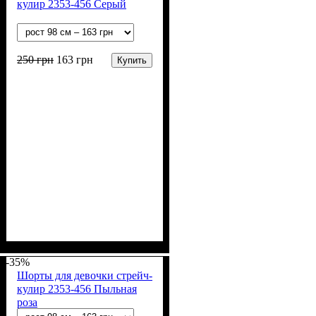
кулир 2353-456 Серый
250
грн
163
грн
Купить
Пол
Материал
Полотно
Цвет
: Девочка
: Серый
: Стрейч-кулир
: Хлопок, Лайкра
(94% х/б, 6% лайкра)
-35%
Шорты для девочки стрейч-
кулир 2353-456 Пыльная
роза