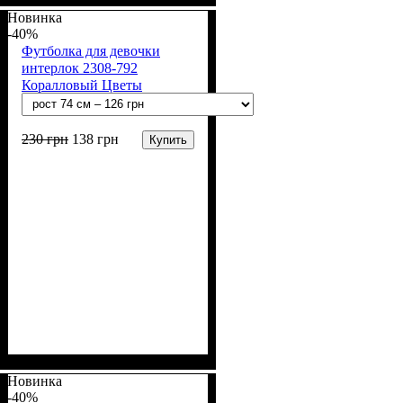
(94% х/б, 6% лайкра), Джинс
Новинка
-40%
Футболка для девочки
интерлок 2308-792
Коралловый Цветы
230
грн
138
грн
Купить
Пол
Материал
Полотно
Цвет
: Девочка
: Коралловый
: Интерлок рапорт
: Хлопок
(100% х/б)
Новинка
-40%