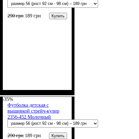
290
грн
189
грн
Купить
Пол
Материал
Полотно
Цвет
: Девочка, Мальчик
: Молочный
: Стрейч-кулир
: Хлопок, Лайкра
(94% х/б, 6% лайкра)
-35%
Футболка детская с
вышивкой стрейч-кулир
2356-452 Молочный
Колоски
290
грн
189
грн
Купить