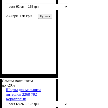
230
грн
138
грн
Купить
Пол
Материал
Полотно
Цвет
: Девочка, Мальчик
: Молочный
: Интерлок рапорт
: Хлопок
(100% х/б)
Самым маленьким
-20%
Шорты для малышей
интерлок 2268-792
Коралловый