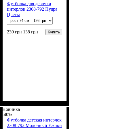
Футболка для девочки
интерлок 2308-792 Пудра
Цветы
230
грн
138
грн
Купить
Пол
Материал
Полотно
Цвет
: Девочка
: Пудра
: Интерлок рапорт
: Хлопок
(100% х/б)
Новинка
-40%
Футболка детская интерлок
2308-792 Молочный Ежики