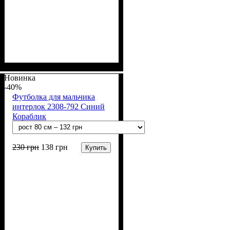
Пол
Материал
Полотно
Цвет
: Девочка
: Коралловый
: Стрейч-кулир
: Хлопок, Лайкра
(94% х/б, 6% лайкра)
Новинка
-40%
Футболка для мальчика
интерлок 2308-792 Синий
Кораблик
230
грн
138
грн
Купить