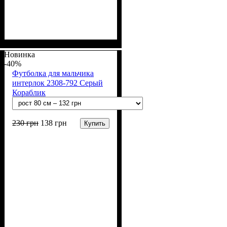
Пол
Материал
Полотно
Цвет
: Мальчик
: Синий
: Интерлок рапорт
: Хлопок
(100% х/б)
Новинка
-40%
Футболка для мальчика
интерлок 2308-792 Серый
Кораблик
230
грн
138
грн
Купить