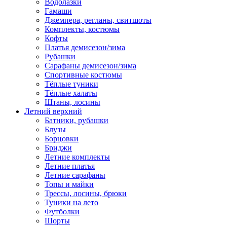
Водолазки
Гамаши
Джемпера, регланы, свитшоты
Комплекты, костюмы
Кофты
Платья демисезон/зима
Рубашки
Сарафаны демисезон/зима
Спортивные костюмы
Тёплые туники
Тёплые халаты
Штаны, лосины
Летний верхний
Батники, рубашки
Блузы
Борцовки
Бриджи
Летние комплекты
Летние платья
Летние сарафаны
Топы и майки
Трессы, лосины, брюки
Туники на лето
Футболки
Шорты