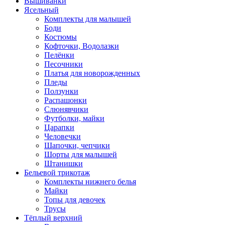
Вышиванки
Ясельный
Комплекты для малышей
Боди
Костюмы
Кофточки, Водолазки
Пелёнки
Песочники
Платья для новорожденных
Пледы
Ползунки
Распашонки
Слюнявчики
Футболки, майки
Царапки
Человечки
Шапочки, чепчики
Шорты для малышей
Штанишки
Бельевой трикотаж
Комплекты нижнего белья
Майки
Топы для девочек
Трусы
Тёплый верхний