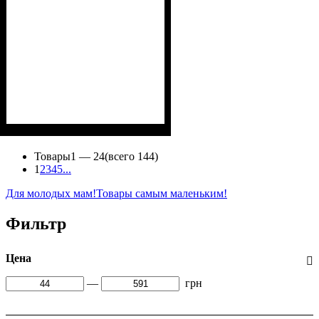
Пол
Материал
Полотно
Цвет
: Девочка, Мальчик
: Синий
: Интерлок рапорт
: Хлопок
(100% х/б)
Товары
1 —
24
(всего 144)
1
2
3
4
5
...
Для молодых мам!
Товары самым маленьким!
Фильтр
Цена
—
грн