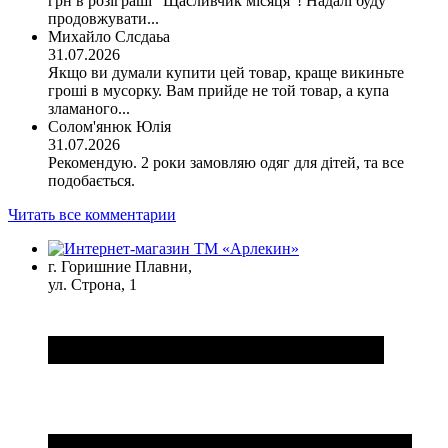
грн в розіграші "Щасливчик місяця"! Надалі буду
продовжувати...
Михайло Слсдаьа
31.07.2026
Якщо ви думали купити цей товар, краще викиньте
гроші в мусорку. Вам прийде не той товар, а купа
зламаного...
Солом'янюк Юлія
31.07.2026
Рекомендую. 2 роки замовляю одяг для дітей, та все
подобається.
Читать все комментарии
г. Горишние Плавни,
ул. Строна, 1