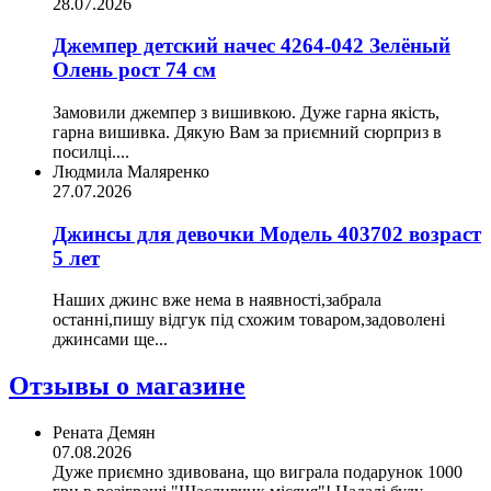
28.07.2026
Джемпер детский начес 4264-042 Зелёный
Олень рост 74 см
Замовили джемпер з вишивкою. Дуже гарна якість,
гарна вишивка. Дякую Вам за приємний сюрприз в
посилці....
Людмила Маляренко
27.07.2026
Джинсы для девочки Модель 403702 возраст
5 лет
Наших джинс вже нема в наявності,забрала
останні,пишу відгук під схожим товаром,задоволені
джинсами ще...
Отзывы о магазине
Рената Демян
07.08.2026
Дуже приємно здивована, що виграла подарунок 1000