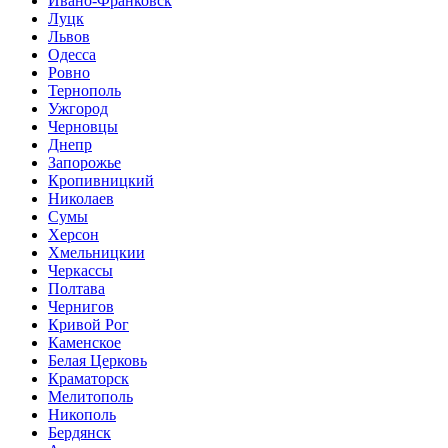
Ивано-Франковск
Луцк
Львов
Одесса
Ровно
Тернополь
Ужгород
Черновцы
Днепр
Запорожье
Кропивницкий
Николаев
Сумы
Херсон
Хмельницкии
Черкассы
Полтава
Чернигов
Кривой Рог
Каменское
Белая Церковь
Краматорск
Мелитополь
Никополь
Бердянск