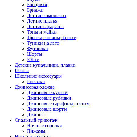
Борцовки
Бриджи
Летние комплекты
Летние платья
Летние сарафаны
Топы и майки
Трессы, лосины, брюки
Туники на лето
Футболки
Шорты
Юбки
Детские купальники, плавки
Школа
Школьные аксессуары
Рюкзаки
Джинсовая одежда
Джинсовые куртки
Джинсовые рубашки
Джинсовые сарафаны, платья
Джинсовые шорты
Джинсы
Спальный трикотаж
Ночные сорочки
Пижамы
Носки и колготы