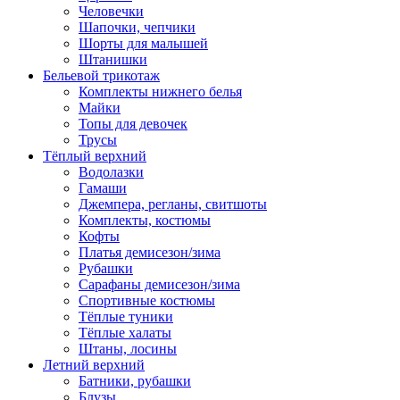
Человечки
Шапочки, чепчики
Шорты для малышей
Штанишки
Бельевой трикотаж
Комплекты нижнего белья
Майки
Топы для девочек
Трусы
Тёплый верхний
Водолазки
Гамаши
Джемпера, регланы, свитшоты
Комплекты, костюмы
Кофты
Платья демисезон/зима
Рубашки
Сарафаны демисезон/зима
Спортивные костюмы
Тёплые туники
Тёплые халаты
Штаны, лосины
Летний верхний
Батники, рубашки
Блузы