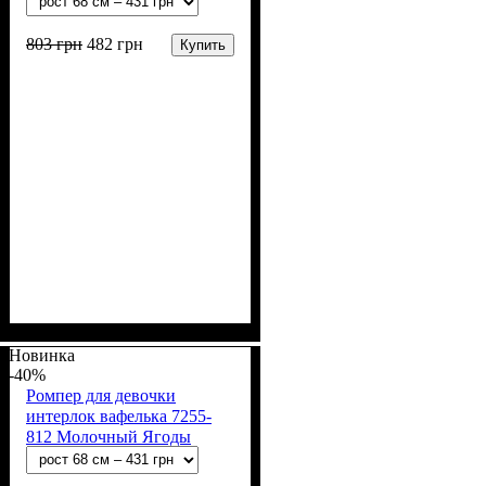
803
грн
482
грн
Купить
Пол
Материал
Полотно
Цвет
: Девочка
: Бежевый
: Интерлок
: Хлопок
вафелька (100% хлопок)
Новинка
-40%
Ромпер для девочки
интерлок вафелька 7255-
812 Молочный Ягоды