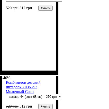
520
грн
312
грн
Купить
Пол
Материал
Полотно
Цвет
: Девочка, Мальчик
: Молочный
: Интерлок рапорт
: Хлопок
(100% х/б)
-40%
Комбинезон детский
интерлок 7268-793
Молочный Совы
520
грн
312
грн
Купить