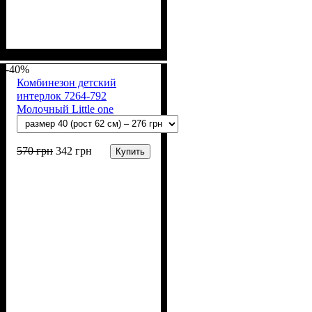
Пол
Материал
Полотно
Цвет
: Мальчик
: Голубой
: Муслин (100%
: Хлопок
хлопок)
-40%
Комбинезон детский
интерлок 7264-792
Молочный Little one
570
грн
342
грн
Купить