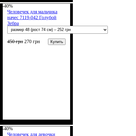
(100% х/б)
-40%
Человечек для мальчика
начес 7119-042 Голубой
Зебра
450
грн
270
грн
Купить
Пол
Материал
Полотно
Цвет
: Мальчик
: Голубой
: Начёс (100% х/б)
: Хлопок
-40%
Человечек для девочки