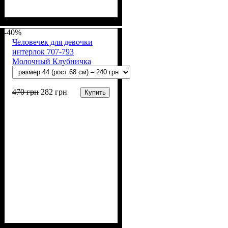
Пол
Материал
Полотно
Цвет
: Девочка, Мальчик
: Молочный
: Интерлок рапорт
: Хлопок
(100% х/б)
-40%
Человечек для девочки
интерлок 707-793
Молочный Клубничка
470
грн
282
грн
Купить
Пол
Материал
Полотно
Цвет
: Девочка
: Молочный
: Интерлок рапорт
: Хлопок