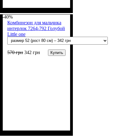
Пол
Материал
Полотно
Цвет
: Девочка, Мальчик
: Молочный
: Интерлок рапорт
: Хлопок
(100% х/б)
-40%
Комбинезон для мальчика
интерлок 7264-792 Голубой
Little one
570
грн
342
грн
Купить
Пол
Материал
Полотно
Цвет
: Мальчик
: Голубой
: Интерлок рапорт
: Хлопок