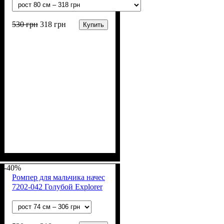
530
грн
318
грн
Купить
Пол
Материал
Полотно
Цвет
: Девочка, Мальчик
: Бежевый
: Начёс (100% х/б)
: Хлопок
-40%
Ромпер для мальчика начес
7202-042 Голубой Explorer