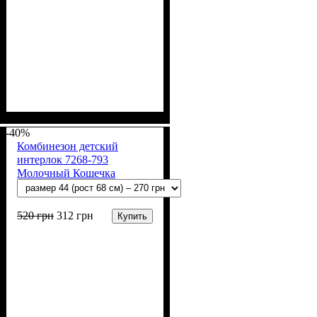
Пол
Материал
Полотно
Цвет
: Девочка, Мальчик
: Молочный
: Интерлок рапорт
: Хлопок
(100% х/б)
-40%
Комбинезон детский
интерлок 7268-793
Молочный Кошечка
520
грн
312
грн
Купить