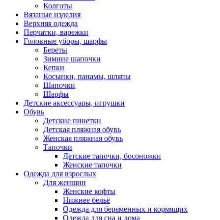
Колготы
Вязаные изделия
Верхняя одежда
Перчатки, варежки
Головные уборы, шарфы
Береты
Зимние шапочки
Кепки
Косынки, панамы, шляпы
Шапочки
Шарфы
Детские аксессуары, игрушки
Обувь
Детские пинетки
Детская пляжная обувь
Женская пляжная обувь
Тапочки
Детские тапочки, босоножки
Женские тапочки
Одежда для взрослых
Для женщин
Женские кофты
Нижнее бельё
Одежда для беременных и кормящих
Одежда для сна и дома