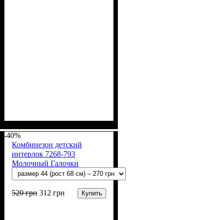
Пол
Материал
Полотно
Цвет
: Девочка, Мальчик
: Молочный
: Интерлок рапорт
: Хлопок
(100% х/б)
-40%
Комбинезон детский
интерлок 7268-793
Молочный Галочки
520
грн
312
грн
Купить