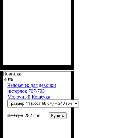
Пол
Материал
Полотно
Цвет
: Мальчик
: Бежевый
: Интерлок
: Хлопок
вафелька (100% хлопок)
Новинка
-40%
Человечек для девочки
интерлок 707-793
Молочный Кошечка
470
грн
282
грн
Купить