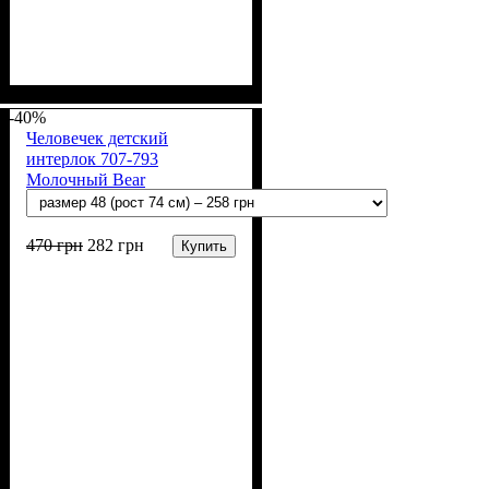
Пол
Материал
Полотно
Цвет
: Девочка, Мальчик
: Молочный
: Интерлок рапорт
: Хлопок
(100% х/б)
-40%
Человечек детский
интерлок 707-793
Молочный Bear
470
грн
282
грн
Купить