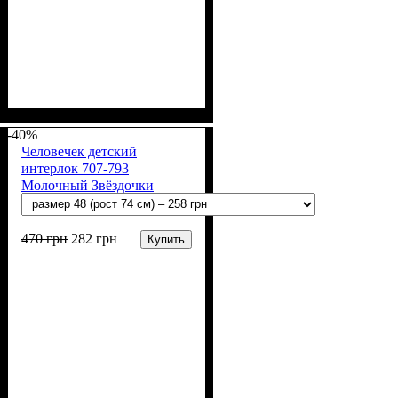
Пол
Материал
Полотно
Цвет
: Девочка, Мальчик
: Молочный
: Интерлок рапорт
: Хлопок
(100% х/б)
-40%
Человечек детский
интерлок 707-793
Молочный Звёздочки
470
грн
282
грн
Купить