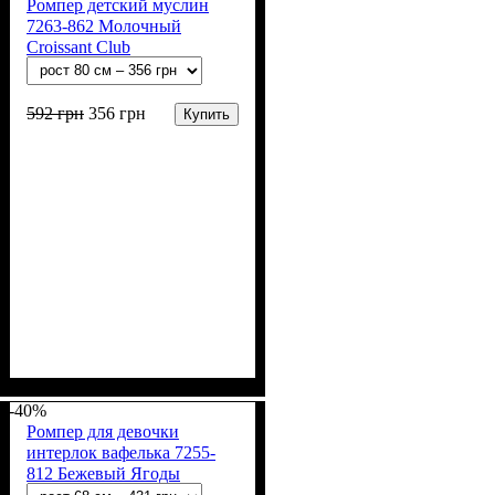
Ромпер детский муслин
7263-862 Молочный
Croissant Club
592
грн
356
грн
Купить
Пол
Материал
Полотно
Цвет
: Девочка, Мальчик
: Молочный
: Муслин (100%
: Хлопок
хлопок)
-40%
Ромпер для девочки
интерлок вафелька 7255-
812 Бежевый Ягоды