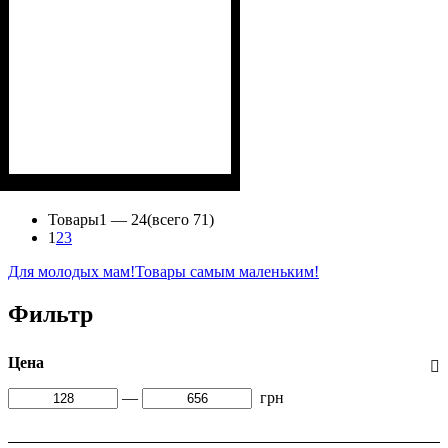
Пол
Материал
Полотно
Цвет
: Девочка
: Розовый
: Начёс (100% х/б)
: Хлопок
Товары
1 —
24
(всего 71)
1
2
3
Для молодых мам!
Товары самым маленьким!
Фильтр
Цена
—
грн