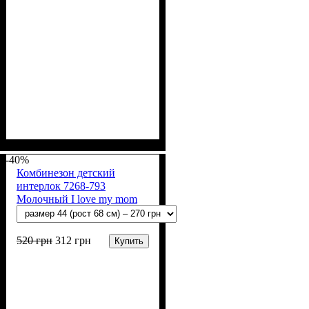
Пол
Материал
Полотно
Цвет
: Девочка, Мальчик
: Молочный
: Интерлок рапорт
: Хлопок
(100% х/б)
-40%
Комбинезон детский
интерлок 7268-793
Молочный I love my mom
520
грн
312
грн
Купить