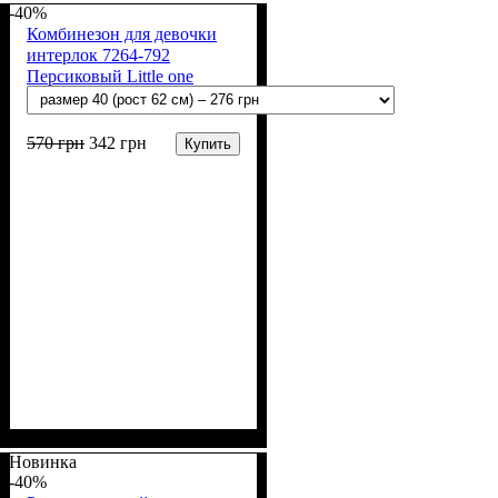
(100% х/б)
-40%
Комбинезон для девочки
интерлок 7264-792
Персиковый Little one
570
грн
342
грн
Купить
Пол
Материал
Полотно
Цвет
: Девочка
: Персиковый
: Интерлок рапорт
: Хлопок
(100% х/б)
Новинка
-40%