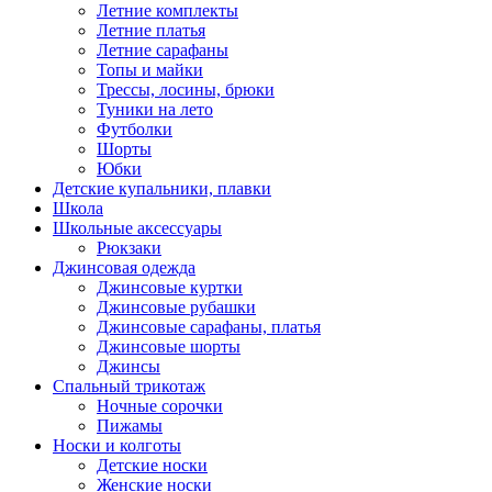
Летние комплекты
Летние платья
Летние сарафаны
Топы и майки
Трессы, лосины, брюки
Туники на лето
Футболки
Шорты
Юбки
Детские купальники, плавки
Школа
Школьные аксессуары
Рюкзаки
Джинсовая одежда
Джинсовые куртки
Джинсовые рубашки
Джинсовые сарафаны, платья
Джинсовые шорты
Джинсы
Спальный трикотаж
Ночные сорочки
Пижамы
Носки и колготы
Детские носки
Женские носки