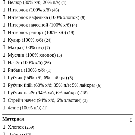
Велюр (80% х/б, 20% п/э)
(1)
Интерлок (100% х/б)
(46)
Интерлок вафелька (100% хлопок)
(9)
Интерлок начесной (100% х/б)
(4)
Интерлок рапорт (100% х/б)
(19)
Кулир (100% х/б)
(24)
Махра (100% п/э)
(7)
Муслин (100% хлопок)
(3)
Начёс (100% х/б)
(86)
Рибана (100% х/б)
(1)
Рубчик (94% х/б, 6% лайкра)
(8)
Рубчик fitilli (60% х/б; 35% п/э; 5% лайкра)
(6)
Рубчик начёс (94% х/б, 6% лайкра)
(18)
Стрейч-начёс (94% х/б, 6% эластан)
(3)
Флис (100% п/э)
(1)
Материал
Хлопок
(259)
Лайкра
(32)