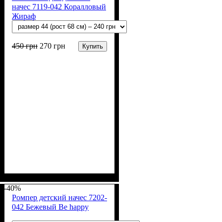
начес 7119-042 Коралловый
Жираф
450
грн
270
грн
Купить
Пол
Материал
Полотно
Цвет
: Девочка
: Коралловый
: Начёс (100% х/б)
: Хлопок
-40%
Ромпер детский начес 7202-
042 Бежевый Be happy