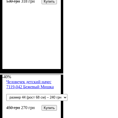
530
грн
318
грн
Купить
Пол
Материал
Полотно
Цвет
: Мальчик
: Голубой
: Начёс (100% х/б)
: Хлопок
-40%
Человечек детский начес
7119-042 Бежевый Мишка
450
грн
270
грн
Купить