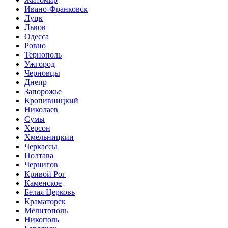
Ивано-Франковск
Луцк
Львов
Одесса
Ровно
Тернополь
Ужгород
Черновцы
Днепр
Запорожье
Кропивницкий
Николаев
Сумы
Херсон
Хмельницкии
Черкассы
Полтава
Чернигов
Кривой Рог
Каменское
Белая Церковь
Краматорск
Мелитополь
Никополь