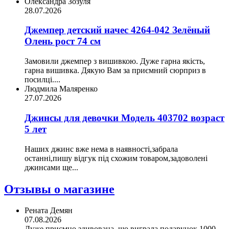
Олександра Зозуля
28.07.2026
Джемпер детский начес 4264-042 Зелёный
Олень рост 74 см
Замовили джемпер з вишивкою. Дуже гарна якість,
гарна вишивка. Дякую Вам за приємний сюрприз в
посилці....
Людмила Маляренко
27.07.2026
Джинсы для девочки Модель 403702 возраст
5 лет
Наших джинс вже нема в наявності,забрала
останні,пишу відгук під схожим товаром,задоволені
джинсами ще...
Отзывы о магазине
Рената Демян
07.08.2026
Дуже приємно здивована, що виграла подарунок 1000