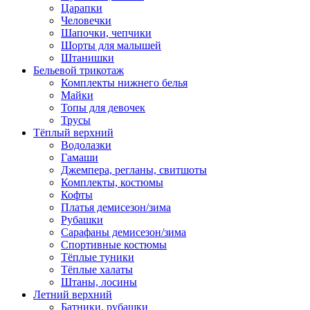
Царапки
Человечки
Шапочки, чепчики
Шорты для малышей
Штанишки
Бельевой трикотаж
Комплекты нижнего белья
Майки
Топы для девочек
Трусы
Тёплый верхний
Водолазки
Гамаши
Джемпера, регланы, свитшоты
Комплекты, костюмы
Кофты
Платья демисезон/зима
Рубашки
Сарафаны демисезон/зима
Спортивные костюмы
Тёплые туники
Тёплые халаты
Штаны, лосины
Летний верхний
Батники, рубашки