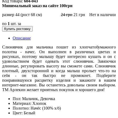
604-043
Минимальный заказ на сайте 100грн
размер 44 (рост 68 см)
24
грн
21
грн
Нет в наличии
по
1
шт. за
Купить ростовку
Описание
Слюнявчик для мальчика пошит из хлопчатобумажного
полотна - начес. Он выполнен в различных цветах и
рисунках, поэтому малышу будет интересно кушать и он с
удовольствием будет одевать этот слюнявчик. Завязочки
длинные, регулировать высоту вы сможете сами. Слюнявчик
плотный, двухсторонний и когда малыш прольет что-то на
себя - он так быстро не промокнет. Подберите
понравившуюся расцветку изделия и закажите в нашем
интернет-магазине. Вы останетесь довольны своим выбором.
ТМ Арлекин желает приятных покупок и хорошего дня!
Пол:
Мальчик, Девочка
Материал:
Хлопок
Полотно:
Начёс (100% х/б)
Цвет:
Белый