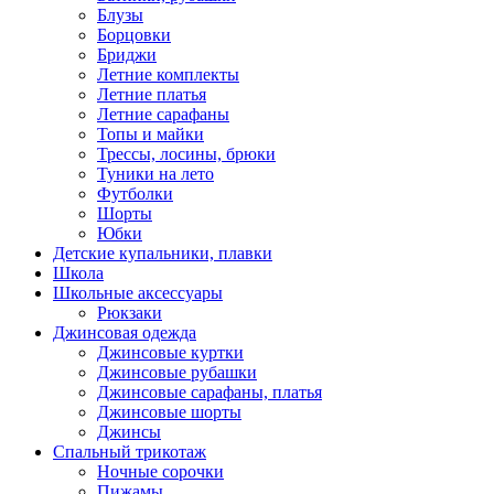
Блузы
Борцовки
Бриджи
Летние комплекты
Летние платья
Летние сарафаны
Топы и майки
Трессы, лосины, брюки
Туники на лето
Футболки
Шорты
Юбки
Детские купальники, плавки
Школа
Школьные аксессуары
Рюкзаки
Джинсовая одежда
Джинсовые куртки
Джинсовые рубашки
Джинсовые сарафаны, платья
Джинсовые шорты
Джинсы
Спальный трикотаж
Ночные сорочки
Пижамы