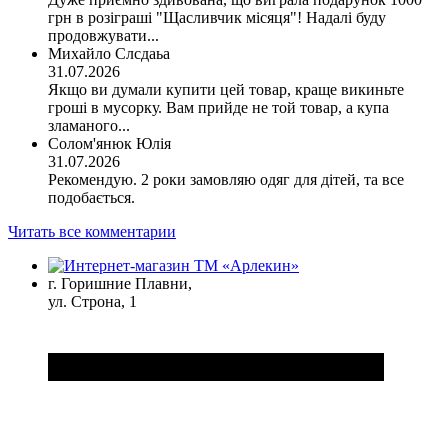
грн в розіграші "Щасливчик місяця"! Надалі буду
продовжувати...
Михайло Слсдаьа
31.07.2026
Якщо ви думали купити цей товар, краще викиньте
гроші в мусорку. Вам прийде не той товар, а купа
зламаного...
Солом'янюк Юлія
31.07.2026
Рекомендую. 2 роки замовляю одяг для дітей, та все
подобається.
Читать все комментарии
г. Горишние Плавни,
ул. Строна, 1