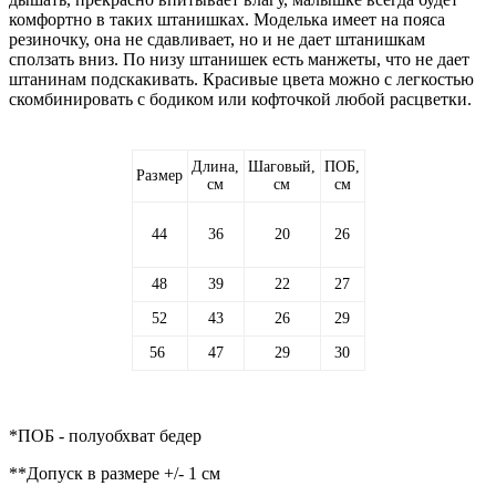
комфортно в таких штанишках. Моделька имеет на пояса
резиночку, она не сдавливает, но и не дает штанишкам
сползать вниз. По низу штанишек есть манжеты, что не дает
штанинам подскакивать. Красивые цвета можно с легкостью
скомбинировать с бодиком или кофточкой любой расцветки.
Длина,
Шаговый,
ПОБ,
Размер
см
см
см
44
36
20
26
48
39
22
27
52
43
26
29
56
47
29
30
*ПОБ - полуобхват бедер
**Допуск в размере +/- 1 см