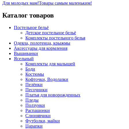
Полиэстер
начесная (80% х/б, 20% п/э)
Для молодых мам!
Товары самым маленьким!
Каталог товаров
Постельное бельё
Детское постельное бельё
Комплекты постельного белья
Одеяла, полотенца, крыжмы
Аксессуары для кормления
Вышиванки
Ясельный
Комплекты для малышей
Боди
Костюмы
Кофточки, Водолазки
Пелёнки
Песочники
Платья для новорожденных
Пледы
Ползунки
Распашонки
Слюнявчики
Футболки, майки
Царапки