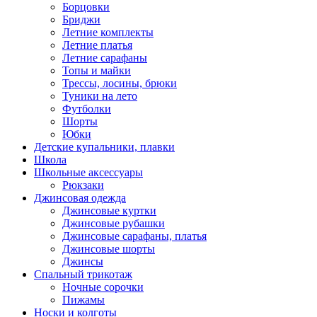
Борцовки
Бриджи
Летние комплекты
Летние платья
Летние сарафаны
Топы и майки
Трессы, лосины, брюки
Туники на лето
Футболки
Шорты
Юбки
Детские купальники, плавки
Школа
Школьные аксессуары
Рюкзаки
Джинсовая одежда
Джинсовые куртки
Джинсовые рубашки
Джинсовые сарафаны, платья
Джинсовые шорты
Джинсы
Спальный трикотаж
Ночные сорочки
Пижамы
Носки и колготы