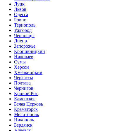
Луцк
Львов
Одесса
Ровно
Тернополь
Ужгород
Черновцы
Днепр
Запорожье
Кропивницкий
Николаев
Сумы
Херсон
Хмельницкии
Черкассы
Полтава
Чернигов
Кривой Рог
Каменское
Белая Церковь
Краматорск
Мелитополь
Никополь
Бердянск
Алчевск