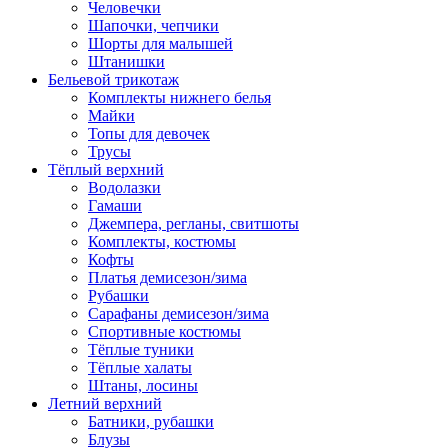
Человечки
Шапочки, чепчики
Шорты для малышей
Штанишки
Бельевой трикотаж
Комплекты нижнего белья
Майки
Топы для девочек
Трусы
Тёплый верхний
Водолазки
Гамаши
Джемпера, регланы, свитшоты
Комплекты, костюмы
Кофты
Платья демисезон/зима
Рубашки
Сарафаны демисезон/зима
Спортивные костюмы
Тёплые туники
Тёплые халаты
Штаны, лосины
Летний верхний
Батники, рубашки
Блузы