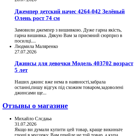
Джемпер детский начес 4264-042 Зелёный
Олень рост 74 см
Замовили джемпер з вишивкою. Дуже гарна якість,
гарна вишивка. Дякую Вам за приємний сюрприз в
посилці....
Людмила Маляренко
27.07.2026
Джинсы для девочки Модель 403702 возраст
5 лет
Наших джинс вже нема в наявності,забрала
останні,пишу відгук під схожим товаром,задоволені
джинсами ще...
Отзывы о магазине
Михайло Слсдаьа
31.07.2026
Якщо ви думали купити цей товар, краще викиньте
гроші в мусорку. Вам прийде не той товар, а купа