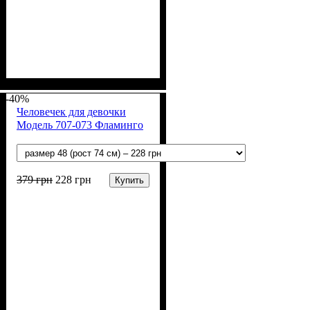
Пол
Материал
Полотно
Цвет
: Девочка
: Фиолетовый
: 3-х нитка
: Хлопок,
Полиэстер
начесная (80% х/б, 20% п/э)
-40%
Человечек для девочки
Модель 707-073 Фламинго
379
грн
228
грн
Купить