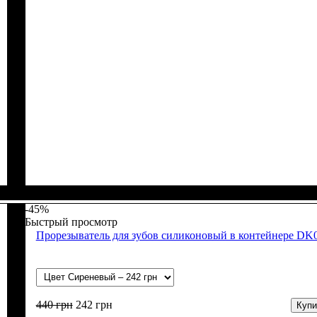
Пол
Материал
: Девочка, Мальчик
: Полипропилен
-45%
Быстрый просмотр
Прорезыватель для зубов силиконовый в контейнере DK
440
грн
242
грн
Купи