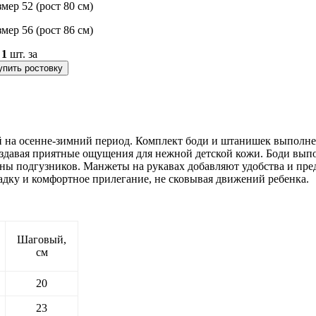
змер 52 (рост 80 см)
змер 56 (рост 86 см)
о
1
шт. за
упить ростовку
а осенне-зимний период. Комплект боди и штанишек выполнен 
создавая приятные ощущения для нежной детской кожи. Боди вы
мены подгузников. Манжеты на рукавах добавляют удобства и пр
дку и комфортное прилегание, не сковывая движений ребенка.
Шаговый,
см
20
23