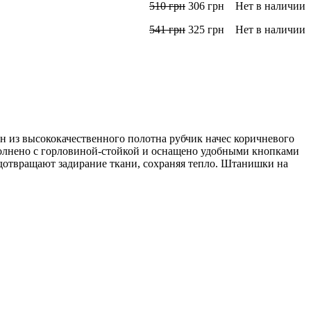
510
грн
306
грн
Нет в наличии
541
грн
325
грн
Нет в наличии
из высококачественного полотна рубчик начес коричневого
полнено с горловиной-стойкой и оснащено удобными кнопками
едотвращают задирание ткани, сохраняя тепло. Штанишки на