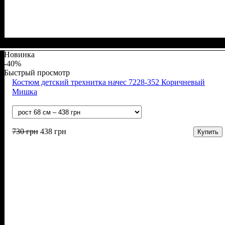
Пол
Материал
Полотно
Цвет
: Девочка, Мальчик
: Серый
: Начёс (100% х/б)
: Хлопок
Новинка
-40%
Быстрый просмотр
Костюм детский трехнитка начес 7228-352 Коричневый
Мишка
730
грн
438
грн
Купить