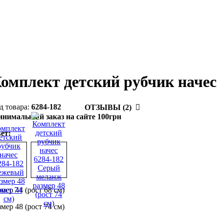
омплект детский рубчик начес
6284-182
ОТЗЫВЫ (2)
нимальный заказ на сайте 100грн
ет:
змер 44 (рост 68 см)
змер 48 (рост 74 см)