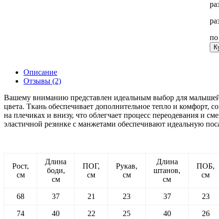
ра
ра
п
К
Описание
Отзывы (2)
Вашему вниманию представлен идеальным выбор для малышей н
цвета. Ткань обеспечивает дополнительное тепло и комфорт, 
на плечиках и внизу, что облегчает процесс переодевания и с
эластичной резинке с манжетами обеспечивают идеальную поса
Длина
Длина
Рост,
ПОГ,
Рукав,
ПОБ,
боди,
штанов,
см
см
см
см
см
см
68
37
21
23
37
23
74
40
22
25
40
26