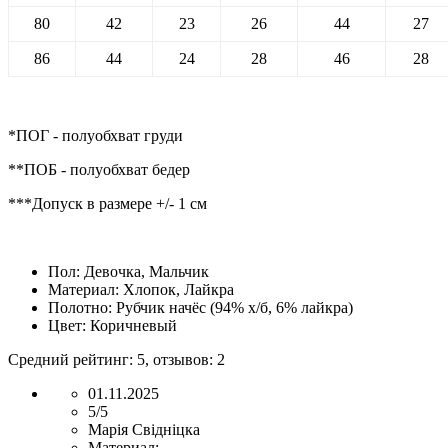
80
42
23
26
44
27
86
44
24
28
46
28
*ПОГ - полуобхват груди
**ПОБ - полуобхват бедер
***Допуск в размере +/- 1 см
Пол:
Девочка, Мальчик
Материал:
Хлопок, Лайкра
Полотно:
Рубчик начёс (94% х/б, 6% лайкра)
Цвет:
Коричневый
Средний рейтинг:
5
, отзывов:
2
01.11.2025
5/5
Марія Свідніцка
Материал: