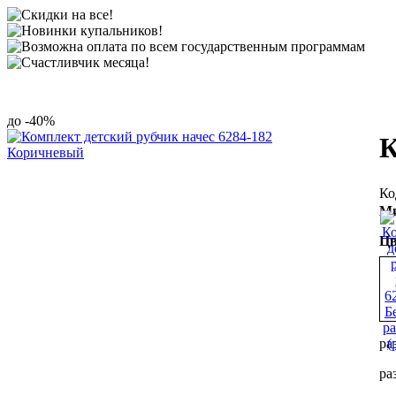
-40%
К
Ми
Цв
ра
ра