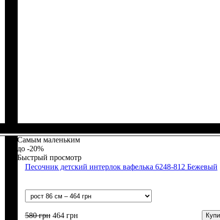
Пол
Материал
Полотно
Цвет
: Девочка, Мальчик
: Бежевый
: Муслин (100% хлопок)
: Хлопок
Самым маленьким
-20%
Быстрый просмотр
Песочник детский интерлок вафелька 6248-812 Бежевый
580
грн
464
грн
Купи