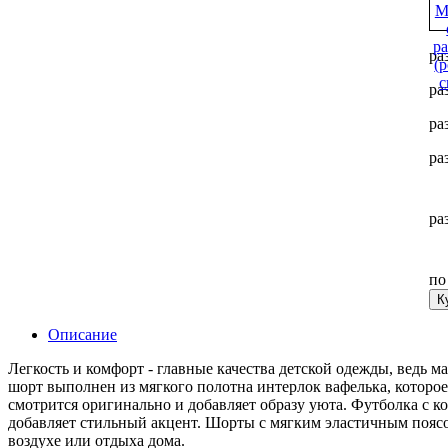
ра
ра
ра
ра
ра
п
К
Описание
Легкость и комфорт - главные качества детской одежды, ведь
шорт выполнен из мягкого полотна интерлок вафелька, которое
смотрится оригинально и добавляет образу уюта. Футболка с 
добавляет стильный акцент. Шорты с мягким эластичным поясо
воздухе или отдыха дома.