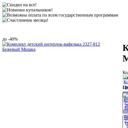
-40%
К
Ми
Цв