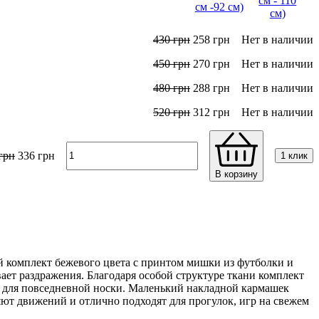
430
грн
258
грн
Нет в наличии
450
грн
270
грн
Нет в наличии
480
грн
288
грн
Нет в наличии
520
грн
312
грн
Нет в наличии
грн
336
грн
1 клик
В корзину
й комплект бежевого цвета c принтом мишки из футболки и
вает раздражения. Благодаря особой структуре ткани комплект
ой для повседневной носки. Маленький накладной кармашек
яют движений и отлично подходят для прогулок, игр на свежем