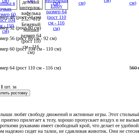
змер 48 (рост 74 см)
змер 52 (рост 80 см)
змер 56 (рост 86 см - 92 см)
змер 60 (рост 104 см - 110 см)
змер 64 (рост 110 см - 116 см)
560
о
1
шт. за
упить ростовку
 малыши любят свободу движений и активные игры. Этот стильны
 приятно прилегает к телу, хорошо пропускает воздух и не вызы
короткими рукавами имеет свободный крой, что делает ее удобн
м надежно сидят на талии, не сдавливая животик. Они не стесн