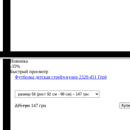
Пол
Материал
Полотно
Цвет
: Девочка, Мальчик
: Синий
: Кулир (100% х/б)
: Хлопок
Новинка
-35%
Быстрый просмотр
Футболка детская стрейч-кулир 2320-451 Герб
225
грн
147
грн
Купи