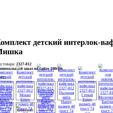
омплект детский интерлок-ва
Мишка
2327-812
нимальный заказ на сайте 100грн
ет: