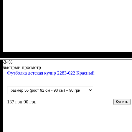
Пол
Материал
Полотно
Цвет
: Девочка, Мальчик
: Белый
: Муслин (100% хлопок)
: Хлопок
-34%
Быстрый просмотр
Футболка детская кулир 2283-022 Красный
137
грн
90
грн
Купить