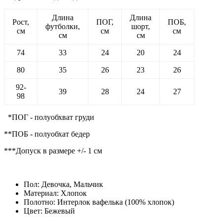
Длина
Длина
Рост,
ПОГ,
ПОБ,
футболки,
шорт,
см
см
см
см
см
74
33
24
20
24
80
35
26
23
26
92-
39
28
24
27
98
*ПОГ - полуобхват груди
**ПОБ - полуобхат бедер
***Допуск в размере +/- 1 см
Пол:
Девочка, Мальчик
Материал:
Хлопок
Полотно:
Интерлок вафелька (100% хлопок)
Цвет:
Бежевый