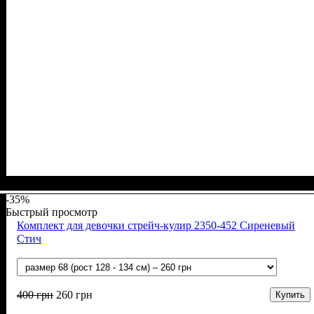
Пол
Материал
Цвет
: Девочка
: Белый, Розовый, Персиковый, Чёрный, Бежевый
: Хлопок
-35%
Быстрый просмотр
Комплект для девочки стрейч-кулир 2350-452 Сиреневый
Стич
400
грн
260
грн
Купить