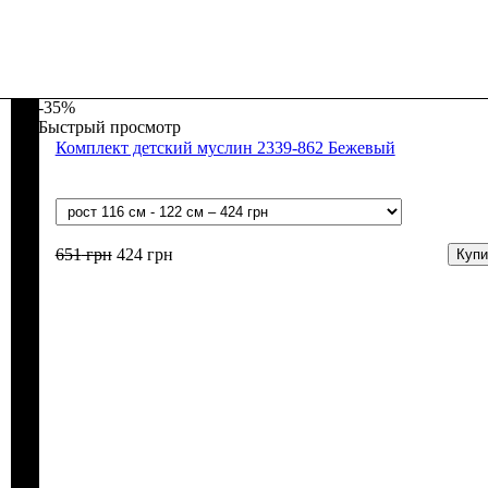
-35%
Быстрый просмотр
Комплект детский муслин 2339-862 Бежевый
651
грн
424
грн
Купи