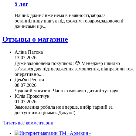
5 лет
Наших джинс вже нема в наявності,забрала
останні,пишу відгук під схожим товаром,задоволені
джинсами ще...
Отзывы о магазине
Аліна Патока
13.07.2026
Дуже задоволена покупкою! 😊 Менеджер швидко
зв’язався для підтвердження замовлення, відправили теж
оперативно....
Дем'ян Рената
08.07.2026
Чудовий магазин. Часто замовляю дитині тут одяг
Юлія Прокопчук
01.07.2026
Замовлення робила не вперше, вибір гарний за
доступними цінами. Дякую!)
Читать все комментарии