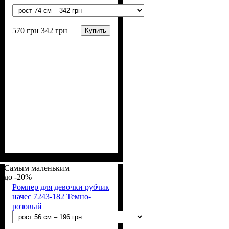
570
грн
342
грн
Купить
Пол
Материал
Полотно
Цвет
: Девочка
: Розовый
: Начёс (100% х/б)
: Хлопок
Самым маленьким
-20%
Ромпер для девочки рубчик
начес 7243-182 Темно-
розовый