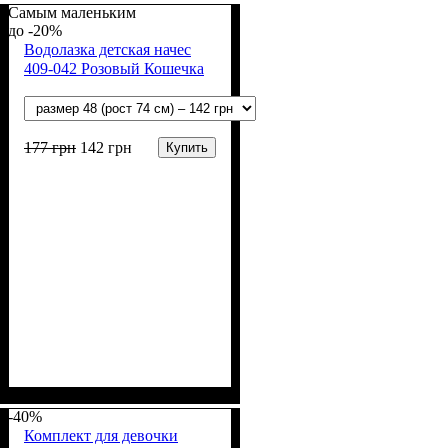
Самым маленьким
-20%
Водолазка детская начес
409-042 Розовый Кошечка
177
грн
142
грн
Купить
Пол
Материал
Полотно
Цвет
: Девочка
: Розовый
: Начёс (100% х/б)
: Хлопок
-40%
Комплект для девочки