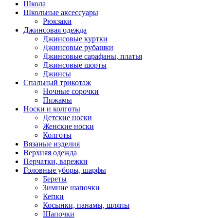
Школа
Школьные аксессуары
Рюкзаки
Джинсовая одежда
Джинсовые куртки
Джинсовые рубашки
Джинсовые сарафаны, платья
Джинсовые шорты
Джинсы
Спальный трикотаж
Ночные сорочки
Пижамы
Носки и колготы
Детские носки
Женские носки
Колготы
Вязаные изделия
Верхняя одежда
Перчатки, варежки
Головные уборы, шарфы
Береты
Зимние шапочки
Кепки
Косынки, панамы, шляпы
Шапочки