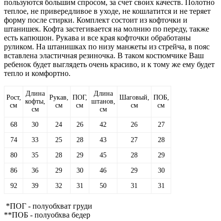
пользуются большим спросом, за счет своих качеств. Полотно
теплое, не привередливое в уходе, не кошлатится и не теряет
форму после стирки. Комплект состоит из кофточки и
штанишек. Кофта застегивается на молнию по переду, также
есть капюшон. Рукава и все края кофточки обработаны
руликом. На штанишках по низу манжеты из стрейча, в пояс
вставлена эластичная резиночка. В таком костюмчике Ваш
ребенок будет выглядеть очень красиво, и к тому же ему будет
тепло и комфортно.
Длина
Длина
Рост,
Рукав,
ПОГ,
Шаговый,
ПОБ,
кофты,
штанов,
см
см
см
см
см
см
см
68
30
24
26
42
26
27
74
33
25
28
43
27
28
80
35
28
29
45
28
29
86
36
29
30
46
29
30
92
39
32
31
50
31
31
*ПОГ - полуобхват груди
**ПОБ - полуобхва бедер