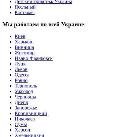
Детский трикотаж Украина
Ясельный
Костюмы
Мы работаем по всей Украине
Киев
Харьков
Винница
Житомир
Ивано-Франковск
Луцк
Львов
Одесса
Ровно
Тернополь
Ужгород
Черновцы
Днепр
Запорожье
Кропивницкий
Николаев
Сумы
Херсон
Хмельницкии