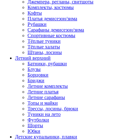
Джемпера, регланы, свитшоты
Комплекты, костюмы
Кофты
Платья демисезон/зима
Рубашки
Сарафаны демисезон/зима
Спортивные костюмы
Тёплые туники
Тёплые халаты
Штаны, лосины
Летний верхний
Батники, рубашки
Блузы
Борцовки
Бриджи
Летние комплекты
Летние платья
Летние сарафаны
Топы и майки
Трессы, лосины, брюки
Туники на лето
Футболки
Шорты
Юбки
Детские купальники, плавки