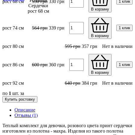
рост 68 см
550
грн
330
грн
1 клик
В корзину
рост 74 см
564
грн
339
грн
1 клик
В корзину
рост 80 см
595
грн
357
грн
Нет в наличии
рост 86 см
600
грн
360
грн
1 клик
В корзину
рост 92 см
640
грн
384
грн
Нет в наличии
по
1
шт. за
Купить ростовку
Описание
Отзывы (1)
Теплый комплект для девочки, розового цвета принт сердечки
изготовлен из полотна - махра. Изделия из такого полотна