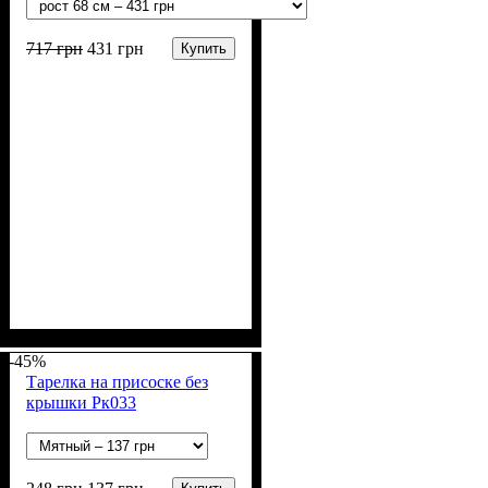
717
грн
431
грн
Купить
Пол
Материал
Полотно
Цвет
: Девочка
: Бежевый
: Интерлок
: Хлопок
вафелька (100% хлопок)
-45%
Тарелка на присоске без
крышки Рк033