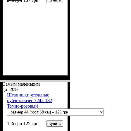
248
грн
137
грн
Купить
Пол
Цвет
: Девочка, Мальчик
: Персиковый, Мятный
Самым маленьким
-20%
Штанишки ясельные
рубчик начес 7242-182
Темно-розовый
156
грн
125
грн
Купить