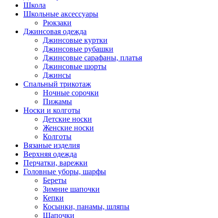
Школа
Школьные аксессуары
Рюкзаки
Джинсовая одежда
Джинсовые куртки
Джинсовые рубашки
Джинсовые сарафаны, платья
Джинсовые шорты
Джинсы
Спальный трикотаж
Ночные сорочки
Пижамы
Носки и колготы
Детские носки
Женские носки
Колготы
Вязаные изделия
Верхняя одежда
Перчатки, варежки
Головные уборы, шарфы
Береты
Зимние шапочки
Кепки
Косынки, панамы, шляпы
Шапочки