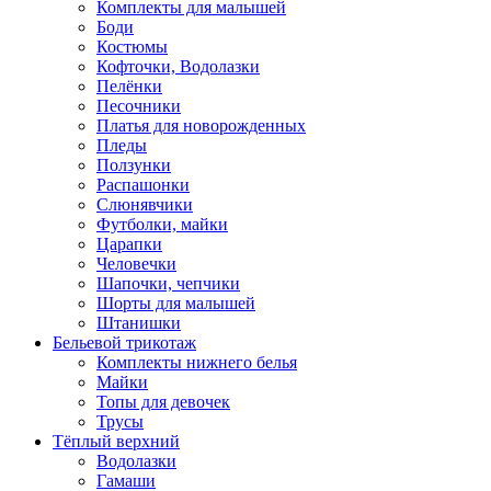
Комплекты для малышей
Боди
Костюмы
Кофточки, Водолазки
Пелёнки
Песочники
Платья для новорожденных
Пледы
Ползунки
Распашонки
Слюнявчики
Футболки, майки
Царапки
Человечки
Шапочки, чепчики
Шорты для малышей
Штанишки
Бельевой трикотаж
Комплекты нижнего белья
Майки
Топы для девочек
Трусы
Тёплый верхний
Водолазки
Гамаши