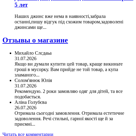
5 лет
Наших джинс вже нема в наявності,забрала
останні,пишу відгук під схожим товаром,задоволені
джинсами ще...
Отзывы о магазине
Михайло Слсдаьа
31.07.2026
Якщо ви думали купити цей товар, краще викиньте
гроші в мусорку. Вам прийде не той товар, а купа
зламаного...
Солом'янюк Юлія
31.07.2026
Рекомендую. 2 роки замовляю одяг для дітей, та все
подобається.
Аліна Голубєва
26.07.2026
Отримала сьогодні замовлення. Отримала естетичне
задоволення. Речі стильні, гарної якості ще й за
приємні...
Читать все комментарии