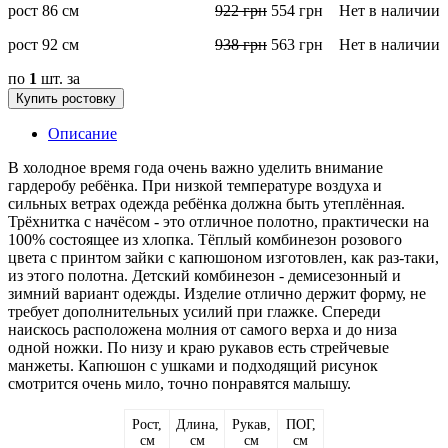
рост 86 см
922
грн
554
грн
Нет в наличии
рост 92 см
938
грн
563
грн
Нет в наличии
по
1
шт. за
Купить ростовку
Описание
В холодное время года очень важно уделить внимание
гардеробу ребёнка. При низкой температуре воздуха и
сильных ветрах одежда ребёнка должна быть утеплённая.
Трёхнитка с начёсом - это отличное полотно, практически на
100% состоящее из хлопка. Тёплый комбинезон розового
цвета с принтом зайки с капюшоном изготовлен, как раз-таки,
из этого полотна. Детский комбинезон - демисезонный и
зимний вариант одежды. Изделие отлично держит форму, не
требует дополнительных усилий при глажке. Спереди
наискось расположена молния от самого верха и до низа
одной ножки. По низу и краю рукавов есть стрейчевые
манжеты. Капюшон с ушками и подходящий рисунок
смотрится очень мило, точно понравятся малышу.
Рост,
Длина,
Рукав,
ПОГ,
см
см
см
см