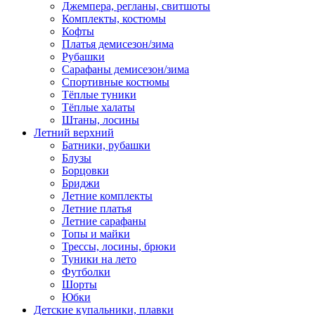
Джемпера, регланы, свитшоты
Комплекты, костюмы
Кофты
Платья демисезон/зима
Рубашки
Сарафаны демисезон/зима
Спортивные костюмы
Тёплые туники
Тёплые халаты
Штаны, лосины
Летний верхний
Батники, рубашки
Блузы
Борцовки
Бриджи
Летние комплекты
Летние платья
Летние сарафаны
Топы и майки
Трессы, лосины, брюки
Туники на лето
Футболки
Шорты
Юбки
Детские купальники, плавки