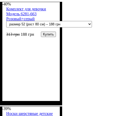
-40%
Комплект для девочки
Модель 6281-663
Розовый+серый
Новогодний
313
грн
188
грн
Купить
Пол
Материал
Полотно
Цвет
: Девочка
: Розовый, Серый
: Начёс (100% х/б)
: Хлопок
-39%
Носки шерстяные детские