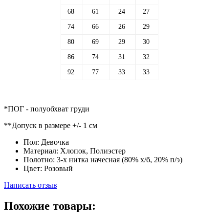
68
61
24
27
74
66
26
29
80
69
29
30
86
74
31
32
92
77
33
33
*ПОГ - полуобхват груди
**Допуск в размере +/- 1 см
Пол:
Девочка
Материал:
Хлопок, Полиэстер
Полотно:
3-х нитка начесная (80% х/б, 20% п/э)
Цвет:
Розовый
Написать отзыв
Похожие товары: