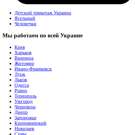
Детский трикотаж Украина
Ясельный
Человечки
Мы работаем по всей Украине
Киев
Харьков
Винница
Житомир
Ивано-Франковск
Луцк
Львов
Одесса
Ровно
Тернополь
Ужгород
Черновцы
Днепр
Запорожье
Кропивницкий
Николаев
Сумы