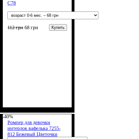
С78
112
грн
68
грн
Купить
Пол
Материал
: Мальчик, Девочка
: Спандекс,
Шерсть, Полиэстер
-40%
Ромпер для девочки
интерлок вафелька 7255-
812 Бежевый Цветочки