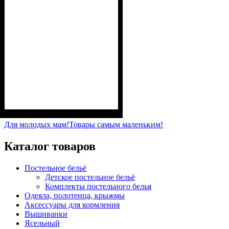
Пол
Материал
Полотно
Цвет
: Девочка
: Розовый
: Рубчик начёс (94%
: Хлопок, Лайкра
х/б, 6% лайкра)
Для молодых мам!
Товары самым маленьким!
Каталог товаров
Постельное бельё
Детское постельное бельё
Комплекты постельного белья
Одеяла, полотенца, крыжмы
Аксессуары для кормления
Вышиванки
Ясельный