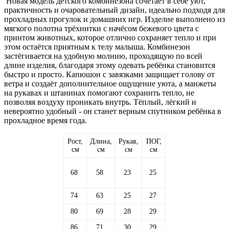
Новая модель детского комбинезона сочетает в себе уют,
практичность и очаровательный дизайн, идеально подходя для
прохладных прогулок и домашних игр. Изделие выполнено из
мягкого полотна трёхнитки с начёсом бежевого цвета с
принтом животных, которое отлично сохраняет тепло и при
этом остаётся приятным к телу малыша. Комбинезон
застёгивается на удобную молнию, проходящую по всей
длине изделия, благодаря этому одевать ребёнка становится
быстро и просто. Капюшон с завязками защищает голову от
ветра и создаёт дополнительное ощущение уюта, а манжеты
на рукавах и штанинах помогают сохранить тепло, не
позволяя воздуху проникать внутрь. Тёплый, лёгкий и
невероятно удобный - он станет верным спутником ребёнка в
прохладное время года.
Рост,
Длина,
Рукав,
ПОГ,
см
см
см
см
68
58
23
25
74
63
25
27
80
69
28
29
86
71
30
29