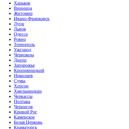
Харьков
Винница
Житомир
Ивано-Франковск
Луцк
Львов
Одесса
Ровно
Тернополь
Ужгород
Черновцы
Днепр
Запорожье
Кропивницкий
Николаев
Сумы
Херсон
Хмельницкии
Черкассы
Полтава
Чернигов
Кривой Рог
Каменское
Белая Церковь
Краматорск