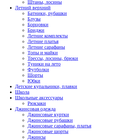
Штаны, лосины
Летний верхний
Батники, рубашки
Блузы
Борцовки
Бриджи
Летние комплекты
Летние платья
Летние сарафаны
Топы и майки
Трессы, лосины, брюки
Туники на лето
Футболки
Шорты
Юбки
Детские купальники, плавки
Школа
Школьные аксессуары
Рюкзаки
Джинсовая одежда
Джинсовые куртки
Джинсовые рубашки
Джинсовые сарафаны, платья
Джинсовые шорты
Джинсы