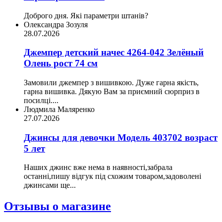
Доброго дня. Які параметри штанів?
Олександра Зозуля
28.07.2026
Джемпер детский начес 4264-042 Зелёный
Олень рост 74 см
Замовили джемпер з вишивкою. Дуже гарна якість,
гарна вишивка. Дякую Вам за приємний сюрприз в
посилці....
Людмила Маляренко
27.07.2026
Джинсы для девочки Модель 403702 возраст
5 лет
Наших джинс вже нема в наявності,забрала
останні,пишу відгук під схожим товаром,задоволені
джинсами ще...
Отзывы о магазине