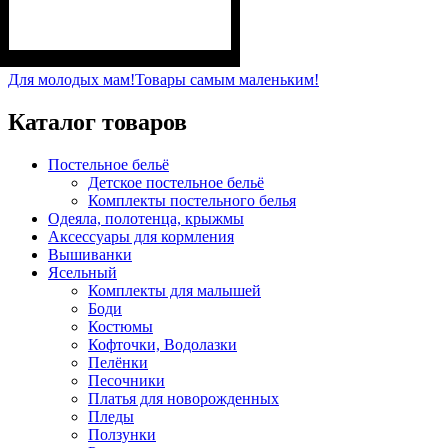
Пол
Материал
Полотно
Цвет
: Девочка, Мальчик
: Молочный
: Начёс (95%
: Хлопок, Эластан
хлопок, 5% эластан)
Для молодых мам!
Товары самым маленьким!
Каталог товаров
Постельное бельё
Детское постельное бельё
Комплекты постельного белья
Одеяла, полотенца, крыжмы
Аксессуары для кормления
Вышиванки
Ясельный
Комплекты для малышей
Боди
Костюмы
Кофточки, Водолазки
Пелёнки
Песочники
Платья для новорожденных
Пледы
Ползунки