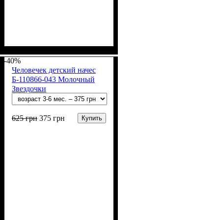
Пол
Материал
Полотно
Цвет
: Девочка, Мальчик
: Мятный
: Кулир (100% х/б)
: Хлопок
-40%
Человечек детский начес
Б-110866-043 Молочный
Звездочки
625
грн
375
грн
Купить