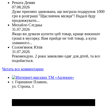
Рената Демян
07.08.2026
Дуже приємно здивована, що виграла подарунок 1000
грн в розіграші "Щасливчик місяця"! Надалі буду
продовжувати...
Михайло Слсдаьа
31.07.2026
Якщо ви думали купити цей товар, краще викиньте
гроші в мусорку. Вам прийде не той товар, а купа
зламаного...
Солом'янюк Юлія
31.07.2026
Рекомендую. 2 роки замовляю одяг для дітей, та все
подобається.
Читать все комментарии
г. Горишние Плавни,
ул. Строна, 1