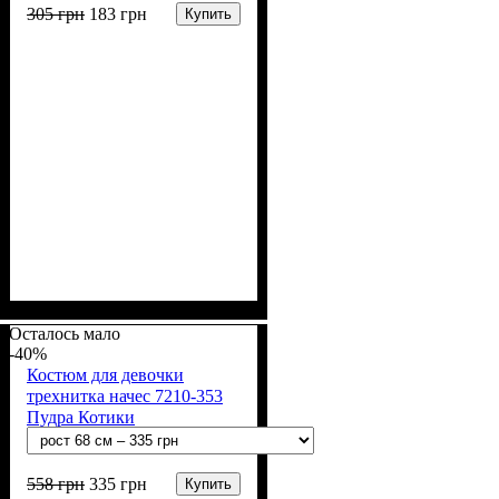
305
грн
183
грн
Купить
Пол
Материал
Полотно
Цвет
: Девочка, Мальчик
: Молочный
: Интерлок (100%
: Хлопок
х/б)
Осталось мало
-40%
Костюм для девочки
трехнитка начес 7210-353
Пудра Котики
558
грн
335
грн
Купить