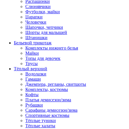
Распашонки
Слюнявчики
Футболки, майки
Царапки
Человечки
Шапочки, чепчики
Шорты для малышей
Штанишки
Бельевой трикотаж
Комплекты нижнего белья
Майки
Топы для девочек
Трусы
Тёплый верхний
Водолазки
Гамаши
Джемпера, регланы, свитшоты
Комплекты, костюмы
Кофты
Платья демисезон/зима
Рубашки
Сарафаны демисезон/зима
Спортивные костюмы
Тёплые туники
Тёплые халаты