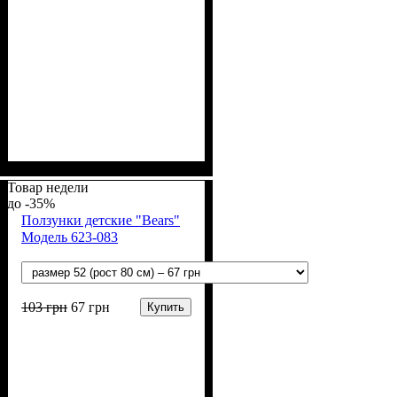
Пол
Материал
Полотно
Цвет
: Мальчик
: Серый
: 3-х нитка
: Хлопок,
Полиэстер
начесная (80% х/б, 20% п/э)
Товар недели
-35%
Ползунки детские "Bears"
Модель 623-083
103
грн
67
грн
Купить