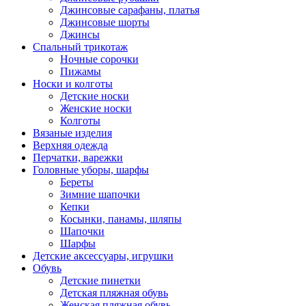
Джинсовые сарафаны, платья
Джинсовые шорты
Джинсы
Спальный трикотаж
Ночные сорочки
Пижамы
Носки и колготы
Детские носки
Женские носки
Колготы
Вязаные изделия
Верхняя одежда
Перчатки, варежки
Головные уборы, шарфы
Береты
Зимние шапочки
Кепки
Косынки, панамы, шляпы
Шапочки
Шарфы
Детские аксессуары, игрушки
Обувь
Детские пинетки
Детская пляжная обувь
Женская пляжная обувь