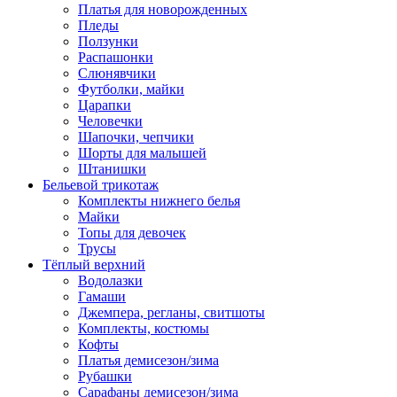
Платья для новорожденных
Пледы
Ползунки
Распашонки
Слюнявчики
Футболки, майки
Царапки
Человечки
Шапочки, чепчики
Шорты для малышей
Штанишки
Бельевой трикотаж
Комплекты нижнего белья
Майки
Топы для девочек
Трусы
Тёплый верхний
Водолазки
Гамаши
Джемпера, регланы, свитшоты
Комплекты, костюмы
Кофты
Платья демисезон/зима
Рубашки
Сарафаны демисезон/зима