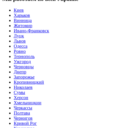
Киев
Харьков
Винница
Житомир
Ивано-Франковск
Луцк
Львов
Одесса
Ровно
Тернополь
Ужгород
Черновцы
Днепр
Запорожье
Кропивницкий
Николаев
Сумы
Херсон
Хмельницкии
Черкассы
Полтава
Чернигов
Кривой Рог