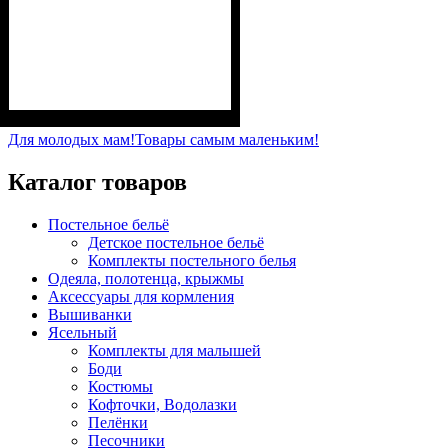
Пол
Материал
Полотно
Цвет
: Девочка, Мальчик
: Серый
: Рубчик начёс (94%
: Хлопок, Лайкра
х/б, 6% лайкра)
Для молодых мам!
Товары самым маленьким!
Каталог товаров
Постельное бельё
Детское постельное бельё
Комплекты постельного белья
Одеяла, полотенца, крыжмы
Аксессуары для кормления
Вышиванки
Ясельный
Комплекты для малышей
Боди
Костюмы
Кофточки, Водолазки
Пелёнки
Песочники