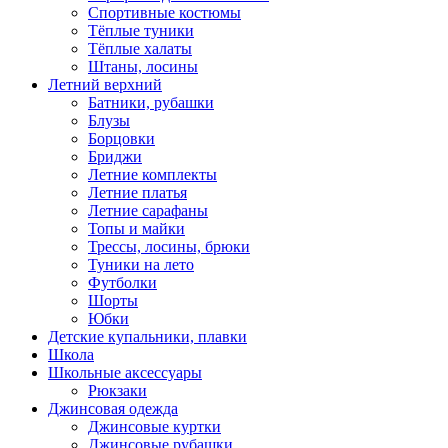
Спортивные костюмы
Тёплые туники
Тёплые халаты
Штаны, лосины
Летний верхний
Батники, рубашки
Блузы
Борцовки
Бриджи
Летние комплекты
Летние платья
Летние сарафаны
Топы и майки
Трессы, лосины, брюки
Туники на лето
Футболки
Шорты
Юбки
Детские купальники, плавки
Школа
Школьные аксессуары
Рюкзаки
Джинсовая одежда
Джинсовые куртки
Джинсовые рубашки