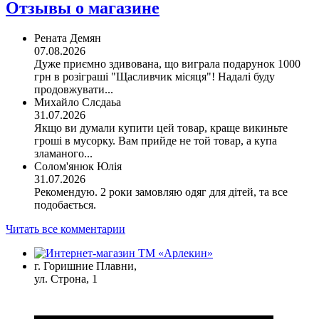
Отзывы о магазине
Рената Демян
07.08.2026
Дуже приємно здивована, що виграла подарунок 1000
грн в розіграші "Щасливчик місяця"! Надалі буду
продовжувати...
Михайло Слсдаьа
31.07.2026
Якщо ви думали купити цей товар, краще викиньте
гроші в мусорку. Вам прийде не той товар, а купа
зламаного...
Солом'янюк Юлія
31.07.2026
Рекомендую. 2 роки замовляю одяг для дітей, та все
подобається.
Читать все комментарии
г. Горишние Плавни,
ул. Строна, 1