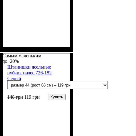
Пол
Материал
Полотно
Цвет
: Мальчик
: Молочный
: Интерлок
: Хлопок
вафелька (100% хлопок)
Самым маленьким
-20%
Штанишки ясельные
рубчик начес 726-182
Серый
148
грн
119
грн
Купить