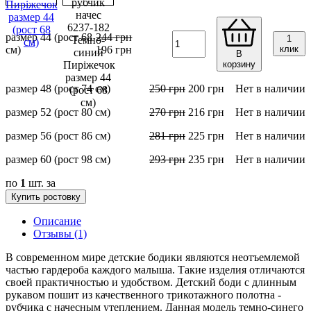
размер 44 (рост 68
244
грн
1
см)
196
грн
клик
В
корзину
размер 48 (рост 74 см)
250
грн
200
грн
Нет в наличии
размер 52 (рост 80 см)
270
грн
216
грн
Нет в наличии
размер 56 (рост 86 см)
281
грн
225
грн
Нет в наличии
размер 60 (рост 98 см)
293
грн
235
грн
Нет в наличии
по
1
шт. за
Купить ростовку
Описание
Отзывы (1)
В современном мире детские бодики являются неотъемлемой
частью гардероба каждого малыша. Такие изделия отличаются
своей практичностью и удобством. Детский боди с длинным
рукавом пошит из качественного трикотажного полотна -
рубчика с начесным утеплением. Данная модель темно-синего