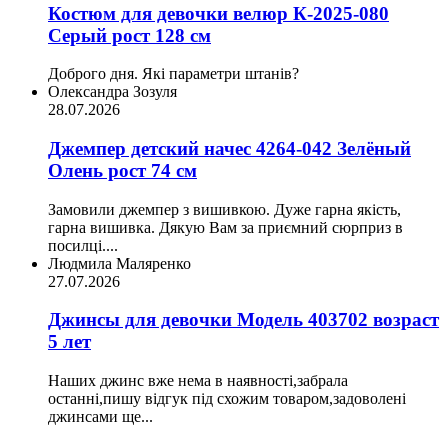
Костюм для девочки велюр К-2025-080
Серый рост 128 см
Доброго дня. Які параметри штанів?
Олександра Зозуля
28.07.2026
Джемпер детский начес 4264-042 Зелёный
Олень рост 74 см
Замовили джемпер з вишивкою. Дуже гарна якість,
гарна вишивка. Дякую Вам за приємний сюрприз в
посилці....
Людмила Маляренко
27.07.2026
Джинсы для девочки Модель 403702 возраст
5 лет
Наших джинс вже нема в наявності,забрала
останні,пишу відгук під схожим товаром,задоволені
джинсами ще...