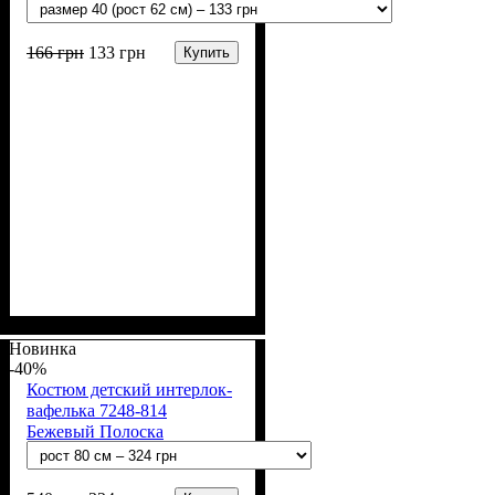
166
грн
133
грн
Купить
Пол
Материал
Полотно
Цвет
: Девочка, Мальчик
: Синий
: Кулир (100% х/б)
: Хлопок
Новинка
-40%
Костюм детский интерлок-
вафелька 7248-814
Бежевый Полоска