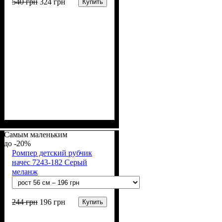
540
грн
324
грн
Купить
Пол
Материал
Полотно
Цвет
: Девочка, Мальчик
: Молочный, Бежевый
: Интерлок
: Хлопок
вафелька (100% хлопок)
Самым маленьким
-20%
Ромпер детский рубчик
начес 7243-182 Серый
меланж
244
грн
196
грн
Купить