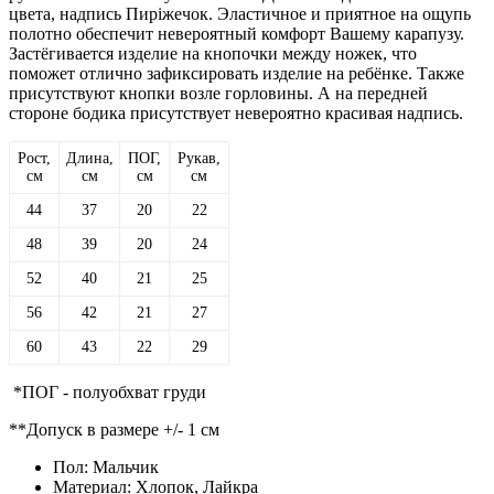
цвета, надпись Пиріжечок. Эластичное и приятное на ощупь
полотно обеспечит невероятный комфорт Вашему карапузу.
Застёгивается изделие на кнопочки между ножек, что
поможет отлично зафиксировать изделие на ребёнке. Также
присутствуют кнопки возле горловины. А на передней
стороне бодика присутствует невероятно красивая надпись.
Рост,
Длина,
ПОГ,
Рукав,
см
см
см
см
44
37
20
22
48
39
20
24
52
40
21
25
56
42
21
27
60
43
22
29
*ПОГ - полуобхват груди
**Допуск в размере +/- 1 см
Пол:
Мальчик
Материал:
Хлопок, Лайкра