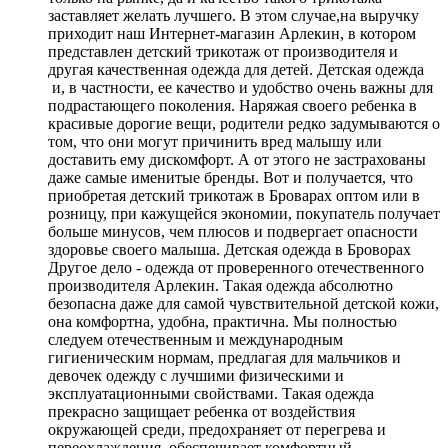
заставляет желать лучшего. В этом случае,на выручку
приходит наш Интернет-магазин Арлекин, в котором
представлен детский трикотаж от производителя и
другая качественная одежда для детей. Детская одежда
и, в частности, ее качество и удобство очень важны для
подрастающего поколения. Наряжая своего ребенка в
красивые дорогие вещи, родители редко задумываются о
том, что они могут причинить вред малышу или
доставить ему дискомфорт. А от этого не застрахованы
даже самые именитые бренды. Вот и получается, что
приобретая детский трикотаж в Броварах оптом или в
розницу, при кажущейся экономии, покупатель получает
больше минусов, чем плюсов и подвергает опасности
здоровье своего малыша. Детская одежда в Броворах
Другое дело - одежда от проверенного отечественного
производителя Арлекин. Такая одежда абсолютно
безопасна даже для самой чувствительной детской кожи,
она комфортна, удобна, практична. Мы полностью
следуем отечественным и международным
гигиеническим нормам, предлагая для мальчиков и
девочек одежду с лучшими физическими и
эксплуатационными свойствами. Такая одежда
прекрасно защищает ребенка от воздействия
окружающей среди, предохраняет от перегрева и
переохлаждения, обеспечивает комфортный