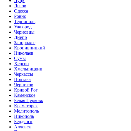
Луцк
Львов
Одесса
Ровно
Тернополь
Ужгород
Черновцы
Днепр
Запорожье
Кропивницкий
Николаев
Сумы
Херсон
Хмельницкии
Черкассы
Полтава
Чернигов
Кривой Рог
Каменское
Белая Церковь
Краматорск
Мелитополь
Никополь
Бердянск
Алчевск