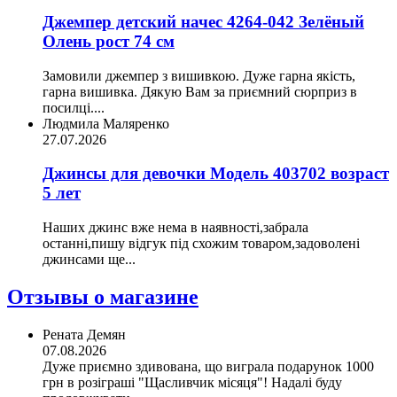
Джемпер детский начес 4264-042 Зелёный
Олень рост 74 см
Замовили джемпер з вишивкою. Дуже гарна якість,
гарна вишивка. Дякую Вам за приємний сюрприз в
посилці....
Людмила Маляренко
27.07.2026
Джинсы для девочки Модель 403702 возраст
5 лет
Наших джинс вже нема в наявності,забрала
останні,пишу відгук під схожим товаром,задоволені
джинсами ще...
Отзывы о магазине
Рената Демян
07.08.2026
Дуже приємно здивована, що виграла подарунок 1000
грн в розіграші "Щасливчик місяця"! Надалі буду