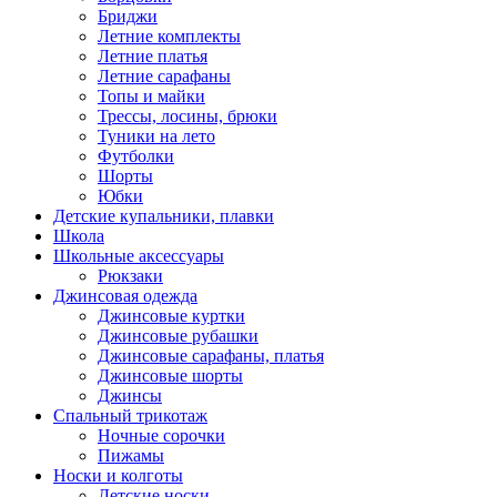
Бриджи
Летние комплекты
Летние платья
Летние сарафаны
Топы и майки
Трессы, лосины, брюки
Туники на лето
Футболки
Шорты
Юбки
Детские купальники, плавки
Школа
Школьные аксессуары
Рюкзаки
Джинсовая одежда
Джинсовые куртки
Джинсовые рубашки
Джинсовые сарафаны, платья
Джинсовые шорты
Джинсы
Спальный трикотаж
Ночные сорочки
Пижамы
Носки и колготы
Детские носки