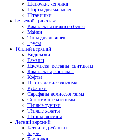
Шапочки, чепчики
Шорты для малышей
Штанишки
Бельевой трикотаж
Комплекты нижнего белья
Майки
Топы для девочек
Трусы
Тёплый верхний
Водолазки
Гамаши
Джемпера, регланы, свитшоты
Комплекты, костюмы
Кофты
Платья демисезон/зима
Рубашки
Сарафаны демисезон/зима
Спортивные костюмы
Тёплые туники
Тёплые халаты
Штаны, лосины
Летний верхний
Батники, рубашки
Блузы
Борцовки