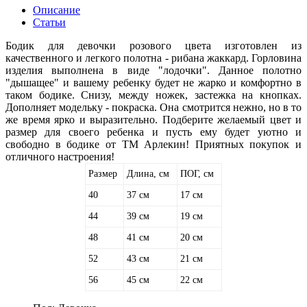
Описание
Статьи
Бодик для девочки розового цвета изготовлен из
качественного и легкого полотна - рибана жаккард. Горловина
изделия выполнена в виде "лодочки". Данное полотно
"дышащее" и вашему ребенку будет не жарко и комфортно в
таком бодике. Снизу, между ножек, застежка на кнопках.
Дополняет модельку - покраска. Она смотрится нежно, но в то
же время ярко и выразительно. Подберите желаемый цвет и
размер для своего ребенка и пусть ему будет уютно и
свободно в бодике от ТМ Арлекин! Приятных покупок и
отличного настроения!
Размер
Длина, см
ПОГ, см
40
37 см
17 см
44
39 см
19 см
48
41 см
20 см
52
43 см
21 см
56
45 см
22 см