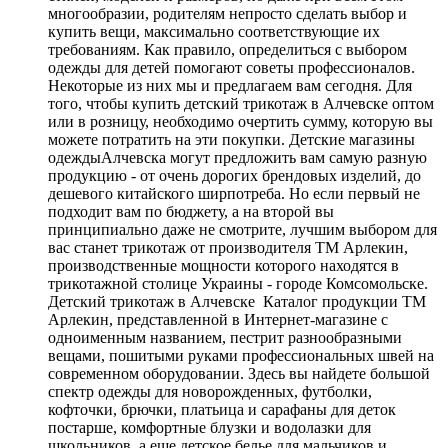
многообразии, родителям непросто сделать выбор и
купить вещи, максимально соответствующие их
требованиям. Как правило, определиться с выбором
одежды для детей помогают советы профессионалов.
Некоторые из них мы и предлагаем вам сегодня. Для
того, чтобы купить детский трикотаж в Алчевске оптом
или в розницу, необходимо очертить сумму, которую вы
можете потратить на эти покупки. Детские магазины
одеждыАлчевска могут предложить вам самую разную
продукцию - от очень дорогих брендовых изделий, до
дешевого китайского ширпотреба. Но если первый не
подходит вам по бюджету, а на второй вы
принципиально даже не смотрите, лучшим выбором для
вас станет трикотаж от производителя ТМ Арлекин,
производственные мощности которого находятся в
трикотажной столице Украины - городе Комсомольске.
Детский трикотаж в Алчевске Каталог продукции ТМ
Арлекин, представленной в Интернет-магазине с
одноименным названием, пестрит разнообразными
вещами, пошитыми руками профессиональных швей на
современном оборудовании. Здесь вы найдете большой
спектр одежды для новорожденных, футболки,
кофточки, брючки, платьица и сарафаны для деток
постарше, комфортные блузки и водолазки для
школьников, а еще детское белье для мальчиков и