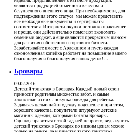
изделия, представленные в каталоге продукции,
являются продукцией отменного качества и
безупречного внешнего вида. При необходимости, для
подтверждения этого статуса, мы можем представить
все необходимые документы и сертификаты
соответствия. Интернет-покупки не только практичнее
и проще, они действительно помогают экономить
семейный бюджет, а еще являются прекрасным шансом
для развития собственного торгового бизнеса.
Зарабатывайте вместе с Арлекином и пусть каждая
сэкономленная копейка работает на повышение вашего
благополучия и благополучия ваших деток! ...
Бровары
09.02.2016
Детский трикотаж в Броварах Каждый новый сезон
приносит родителям множество забот, и самые
хлопотные из них - покупка одежды для ребенка.
Задаваясь целью найти одежду подешевле и при этом,
хорошего качества, покупатели штурмуют детские
магазины одежды, которыми богаты Бровары.
Однако,справиться с этой задачей непросто, ведь купить
детский трикотаж в Броварах по низким ценам можно
только на рынке, да и качество такого трикотажа