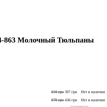
44-863 Молочный Тюльпаны
610
грн
397
грн
Нет в наличии
670
грн
436
грн
Нет в наличии