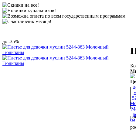
-35%
П
Ми
Цв
ро
ро