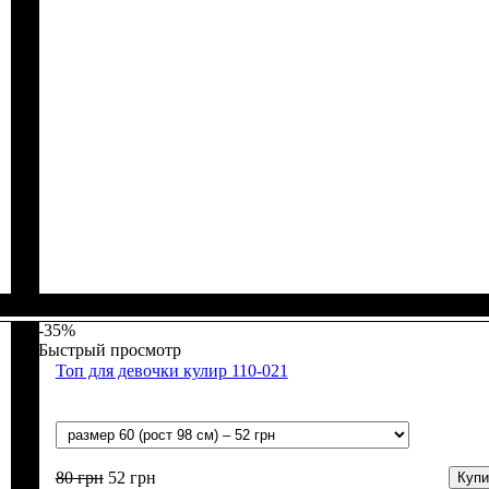
Пол
Материал
Полотно
Цвет
: Девочка, Мальчик
: Белый
: Муслин (100% хлопок)
: Хлопок
-35%
Быстрый просмотр
Топ для девочки кулир 110-021
80
грн
52
грн
Купи