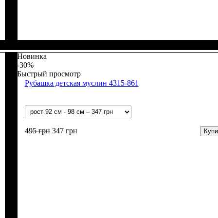
Пол
Материал
Полотно
Цвет
: Девочка
: Розовый, Молочный
: Интерлок рапорт (100% х/б)
: Хлопок
Новинка
-30%
Быстрый просмотр
Рубашка детская муслин 4315-861
495
грн
347
грн
Купи