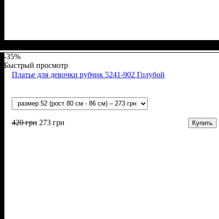
Пол
Материал
Полотно
Цвет
: Девочка, Мальчик
: Мятный
: Интерлок вафелька (100% хлопок)
: Хлопок
-35%
Быстрый просмотр
Платье для девочки рубчик 5241-902 Голубой
420
грн
273
грн
Купить