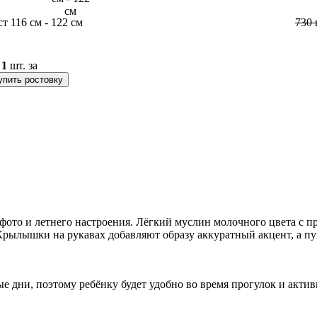
ст 116 см - 122 см
730
о
1
шт. за
упить ростовку
 фото и летнего настроения. Лёгкий муслин молочного цвета с п
ылышки на рукавах добавляют образу аккуратный акцент, а пуг
ые дни, поэтому ребёнку будет удобно во время прогулок и акт