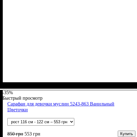
Пол
Материал
Полотно
Цвет
: Девочка
: Голубой
: Рубчик (94% х/б, 6% лайкра)
: Хлопок, Лайкра
-35%
Быстрый просмотр
Сарафан для девочки муслин 5243-863 Ванильный
Цветочки
850
грн
553
грн
Купить