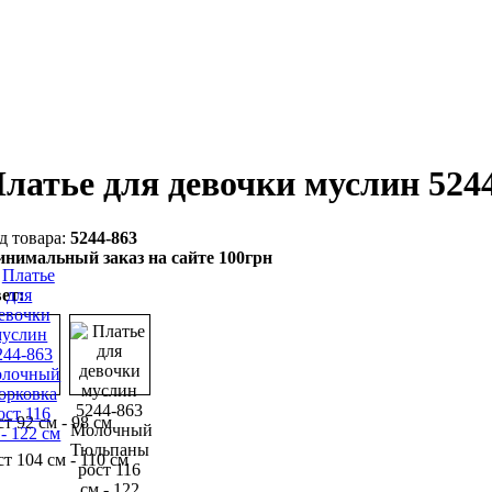
латье для девочки муслин 52
5244-863
нимальный заказ на сайте 100грн
ет:
ст 92 см - 98 см
ст 104 см - 110 см