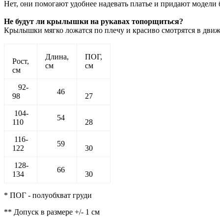
Нет, они помогают удобнее надевать платье и придают модели
Не будут ли крылышки на рукавах топорщиться?
Крылышки мягко ложатся по плечу и красиво смотрятся в движе
Длина,
ПОГ,
Рост,
см
см
см
92-
46
98
27
104-
54
110
28
116-
59
122
30
128-
66
134
30
* ПОГ - полуобхват груди
** Допуск в размере +/- 1 см