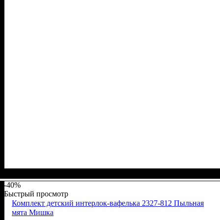
Пол
Материал
Полотно
Цвет
: Девочка
: Молочный
: Стрейч-кулир (94% х/б, 6% лайкра)
: Хлопок, Лайкра
-40%
Быстрый просмотр
Комплект детский интерлок-вафелька 2327-812 Пыльная
мята Мишка