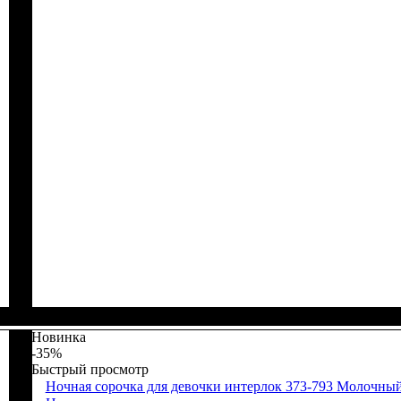
Пол
Материал
Цвет
: Девочка
: Мятный, Оливковый, Персиковый, Розовый
: Хлопок
Новинка
-35%
Быстрый просмотр
Ночная сорочка для девочки интерлок 373-793 Молочны