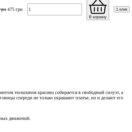
грн
475
грн
1 клик
В корзину
ринтом тюльпанов красиво собирается в свободный силуэт, а
овицы спереди не только украшают платье, но и делают его
ивных движений.