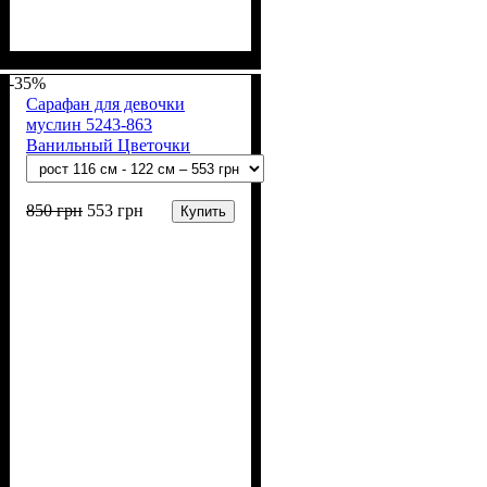
Пол
Материал
Полотно
Цвет
: Девочка
: Серый
: Интерлок жаккард
: Хлопок
(100% х/б)
-35%
Сарафан для девочки
муслин 5243-863
Ванильный Цветочки
850
грн
553
грн
Купить