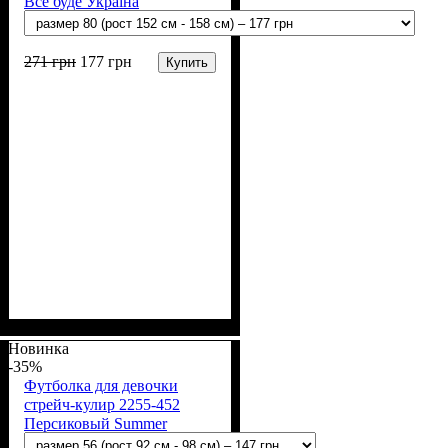
Все буде Україна
271
грн
177
грн
Купить
Пол
Материал
Полотно
Цвет
: Девочка
: Розовый
: Кулир (100% х/б)
: Хлопок
Новинка
-35%
Футболка для девочки
стрейч-кулир 2255-452
Персиковый Summer