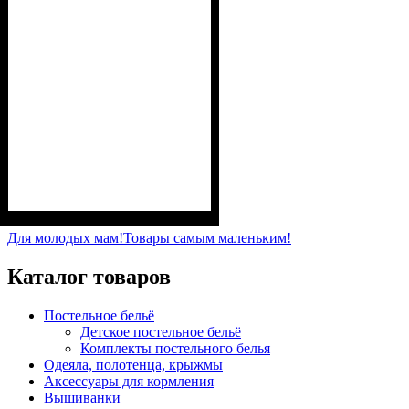
Пол
Материал
Полотно
Цвет
: Девочка
: Розовый
: Стрейч-кулир
: Хлопок, Лайкра
(94% х/б, 6% лайкра)
Для молодых мам!
Товары самым маленьким!
Каталог товаров
Постельное бельё
Детское постельное бельё
Комплекты постельного белья
Одеяла, полотенца, крыжмы
Аксессуары для кормления
Вышиванки