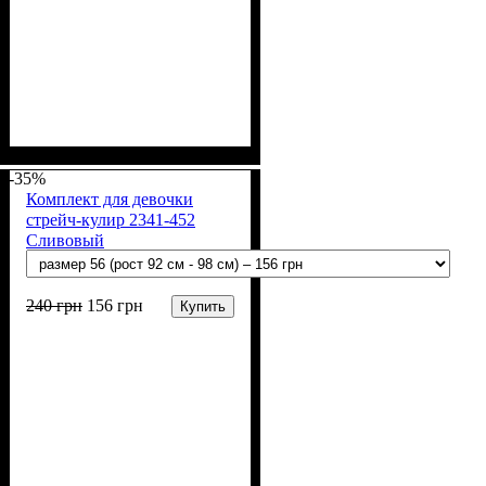
Пол
Материал
Полотно
Цвет
: Девочка
: Зелёный
: Стрейч-кулир
: Хлопок, Лайкра
(94% х/б, 6% лайкра)
-35%
Комплект для девочки
стрейч-кулир 2341-452
Сливовый
240
грн
156
грн
Купить