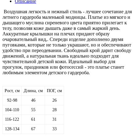
Описание
Воздушная легкость и нежный стиль - лучшее сочетание для
летнего гардероба маленькой модницы. Платье из мягкого и
дышащего муслина сиреневого цвета приятно прилегает к
телу, позволяя коже дышать даже в самый жаркий день.
Аккуратные крылышки на плечах придают образу
очаровательный вид,. Спереди изделие дополнено двумя
пуговками, которые не только украшают, но и обеспечивают
удобство при переодевании. Свободный крой дарит свободу
движений, а натуральная ткань идеально подходит для
чувствительной детской кожи. Идеальный выбор для
прогулок, праздников или фотосессий - это платье станет
любимым элементом детского гардероба.
Рост, см
Длина, см
ПОГ, см
92-98
46
26
104-110
55
28
116-122
61
31
128-134
67
33