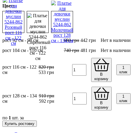
Цвет:
рост 92 см - 98 см
680
грн
442
грн
Нет в наличии
рост 104 см - 110 см
740
грн
481
грн
Нет в наличии
рост 116 см - 122
820
грн
1
см
533
грн
клик
В
корзину
рост 128 см - 134
910
грн
1
см
592
грн
клик
В
корзину
по
1
шт. за
Купить ростовку