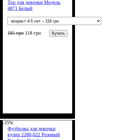
Топ для девочки Модель
4871 Белый
181
грн
118
грн
Купить
Пол
Материал
Полотно
Цвет
: Девочка
: Белый
: Стрейч-кулир
: Хлопок, Эластан
(94% х/б, 6% лайкра)
-35%
Футболка для девочки
кулир 2280-022 Розовый