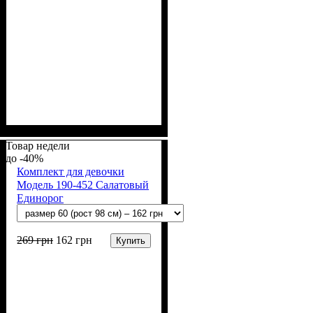
Пол
Материал
Полотно
Цвет
: Девочка
: Бежевый
: Интерлок жаккард
: Хлопок
(100% х/б)
Товар недели
-40%
Комплект для девочки
Модель 190-452 Салатовый
Единорог
269
грн
162
грн
Купить