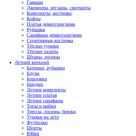
Гамаши
Джемпера, регланы, свитшоты
Комплекты, костюмы
Кофты
Платья демисезон/зима
Рубашки
Сарафаны демисезон/зима
Спортивные костюмы
Тёплые туники
Тёплые халаты
Штаны, лосины
Летний верхний
Батники, рубашки
Блузы
Борцовки
Бриджи
Летние комплекты
Летние платья
Летние сарафаны
Топы и майки
Трессы, лосины, брюки
Туники на лето
Футболки
Шорты
Юбки