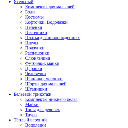
Ясельный
Комплекты для малышей
Боди
Костюмы
Кофточки, Водолазки
Пелёнки
Песочники
Платья для новорожденных
Пледы
Ползунки
Распашонки
Слюнявчики
Футболки, майки
Царапки
Человечки
Шапочки, чепчики
Шорты для малышей
Штанишки
Бельевой трикотаж
Комплекты нижнего белья
Майки
Топы для девочек
Трусы
Тёплый верхний
Водолазки