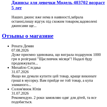
Джинсы для девочки Модель 403702 возраст
5 лет
Наших джинс вже нема в наявності,забрала
останні,пишу відгук під схожим товаром,задоволені
джинсами ще...
Отзывы о магазине
Рената Демян
07.08.2026
Дуже приємно здивована, що виграла подарунок 1000
грн в розіграші "Щасливчик місяця"! Надалі буду
продовжувати...
Михайло Слсдаьа
31.07.2026
Якщо ви думали купити цей товар, краще викиньте
гроші в мусорку. Вам прийде не той товар, а купа
зламаного...
Солом'янюк Юлія
31.07.2026
Рекомендую. 2 роки замовляю одяг для дітей, та все
подобається.