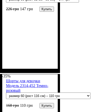
226
грн
147
грн
Купить
Пол
Материал
Полотно
Цвет
: Девочка
: Персиковый
: Стрейч-кулир
: Хлопок, Эластан
(94% х/б, 6% лайкра)
-35%
Шорты для девочки
Модель 2314-452 Темно-
розовый
168
грн
110
грн
Купить