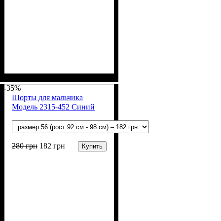
Пол
Материал
Полотно
Цвет
: Девочка, Мальчик
: Белый
: Кулир (100% х/б)
: Хлопок
-35%
Шорты для мальчика
Модель 2315-452 Синий
280
грн
182
грн
Купить