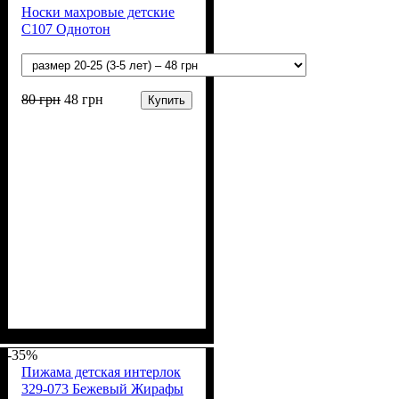
Носки махровые детские
С107 Однотон
80
грн
48
грн
Купить
Пол
Материал
: Мальчик, Девочка
: Коттон,
Спандекс, Полиэстер
-35%
Пижама детская интерлок
329-073 Бежевый Жирафы