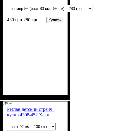
430
грн
280
грн
Купить
Пол
Материал
Полотно
Цвет
: Девочка, Мальчик
: Бежевый
: Интерлок (100%
: Хлопок
х/б)
-35%
Реглан детский стрейч-
кулир 4308-452 Хаки