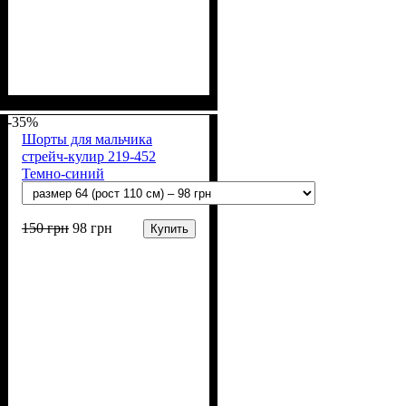
Пол
Материал
Полотно
Цвет
: Мальчик
: Синий
: Стрейч-кулир
: Хлопок, Лайкра
(94% х/б, 6% лайкра)
-35%
Шорты для мальчика
стрейч-кулир 219-452
Темно-синий
150
грн
98
грн
Купить