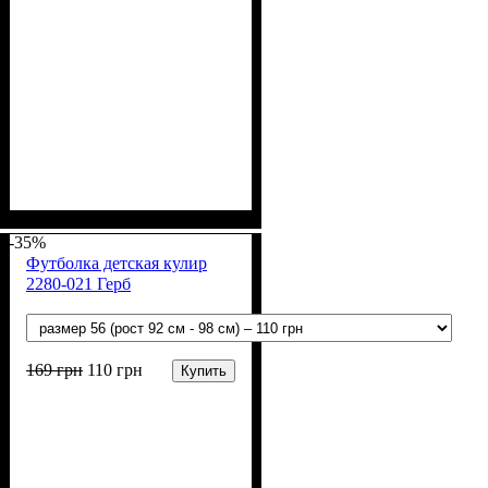
Пол
Материал
Полотно
Цвет
: Мальчик
: Белый
: Кулир (100% х/б)
: Хлопок
-35%
Футболка детская кулир
2280-021 Герб
169
грн
110
грн
Купить