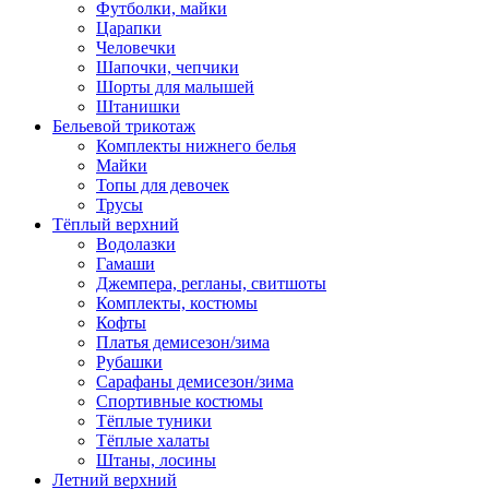
Футболки, майки
Царапки
Человечки
Шапочки, чепчики
Шорты для малышей
Штанишки
Бельевой трикотаж
Комплекты нижнего белья
Майки
Топы для девочек
Трусы
Тёплый верхний
Водолазки
Гамаши
Джемпера, регланы, свитшоты
Комплекты, костюмы
Кофты
Платья демисезон/зима
Рубашки
Сарафаны демисезон/зима
Спортивные костюмы
Тёплые туники
Тёплые халаты
Штаны, лосины
Летний верхний