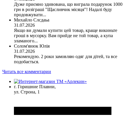
Дуже приємно здивована, що виграла подарунок 1000
грн в розіграші "Щасливчик місяця"! Надалі буду
продовжувати...
Михайло Слсдаьа
31.07.2026
Якщо ви думали купити цей товар, краще викиньте
гроші в мусорку. Вам прийде не той товар, а купа
зламаного...
Солом'янюк Юлія
31.07.2026
Рекомендую. 2 роки замовляю одяг для дітей, та все
подобається.
Читать все комментарии
г. Горишние Плавни,
ул. Строна, 1