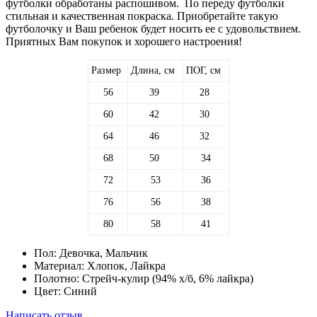
футболки обработаны распошивом. По переду футболки
стильная и качественная покраска. Приобретайте такую
футболочку и Ваш ребенок будет носить ее с удовольствием.
Приятных Вам покупок и хорошего настроения!
Размер
Длина, см
ПОГ, см
56
39
28
60
42
30
64
46
32
68
50
34
72
53
36
76
56
38
80
58
41
Пол:
Девочка, Мальчик
Материал:
Хлопок, Лайкра
Полотно:
Стрейч-кулир (94% х/б, 6% лайкра)
Цвет:
Синий
Написать отзыв