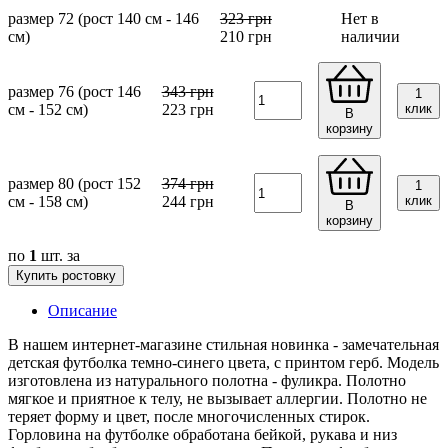
размер 72 (рост 140 см - 146
323
грн
Нет в
см)
210
грн
наличии
размер 76 (рост 146
343
грн
1
см - 152 см)
223
грн
клик
В
корзину
размер 80 (рост 152
374
грн
1
см - 158 см)
244
грн
клик
В
корзину
по
1
шт. за
Купить ростовку
Описание
В нашем интернет-магазине стильная новинка - замечательная
детская футболка темно-синего цвета, с принтом герб. Модель
изготовлена из натурального полотна - фуликра. Полотно
мягкое и приятное к телу, не вызывает аллергии. Полотно не
теряет форму и цвет, после многочисленных стирок.
Горловина на футболке обработана бейкой, рукава и низ