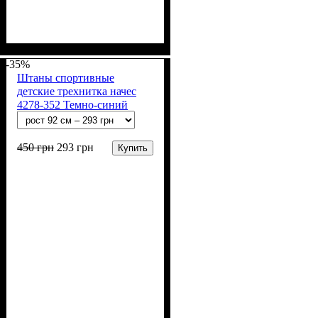
Пол
Материал
Полотно
Цвет
: Мальчик
: Синий
: Стрейч-кулир
: Хлопок, Лайкра
(94% х/б, 6% лайкра)
-35%
Штаны спортивные
детские трехнитка начес
4278-352 Темно-синий
450
грн
293
грн
Купить