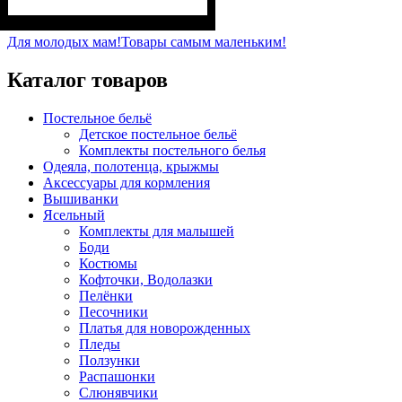
Пол
Материал
Полотно
Цвет
: Девочка, Мальчик
: Синий
: 3-х нитка
: Хлопок,
Полиэстер
начесная (80% х/б, 20% п/э)
Для молодых мам!
Товары самым маленьким!
Каталог товаров
Постельное бельё
Детское постельное бельё
Комплекты постельного белья
Одеяла, полотенца, крыжмы
Аксессуары для кормления
Вышиванки
Ясельный
Комплекты для малышей
Боди
Костюмы
Кофточки, Водолазки
Пелёнки
Песочники
Платья для новорожденных
Пледы
Ползунки
Распашонки
Слюнявчики