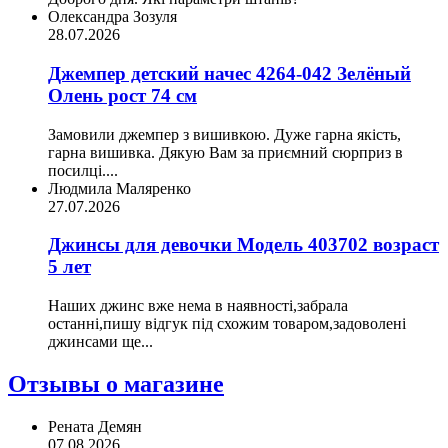
Олександра Зозуля
28.07.2026
Джемпер детский начес 4264-042 Зелёный
Олень рост 74 см
Замовили джемпер з вишивкою. Дуже гарна якість,
гарна вишивка. Дякую Вам за приємний сюрприз в
посилці....
Людмила Маляренко
27.07.2026
Джинсы для девочки Модель 403702 возраст
5 лет
Наших джинс вже нема в наявності,забрала
останні,пишу відгук під схожим товаром,задоволені
джинсами ще...
Отзывы о магазине
Рената Демян
07.08.2026