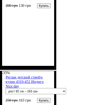
200
грн
130
грн
Купить
Пол
Материал
Полотно
Цвет
: Девочка, Мальчик
: Хаки
: Стрейч-кулир
: Хлопок, Лайкра
(94% х/б, 6% лайкра)
-35%
Реглан детский стрейч-
кулир 4310-452 Индиго
Nice day
250
грн
163
грн
Купить