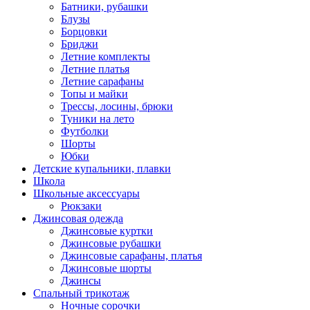
Батники, рубашки
Блузы
Борцовки
Бриджи
Летние комплекты
Летние платья
Летние сарафаны
Топы и майки
Трессы, лосины, брюки
Туники на лето
Футболки
Шорты
Юбки
Детские купальники, плавки
Школа
Школьные аксессуары
Рюкзаки
Джинсовая одежда
Джинсовые куртки
Джинсовые рубашки
Джинсовые сарафаны, платья
Джинсовые шорты
Джинсы
Спальный трикотаж
Ночные сорочки