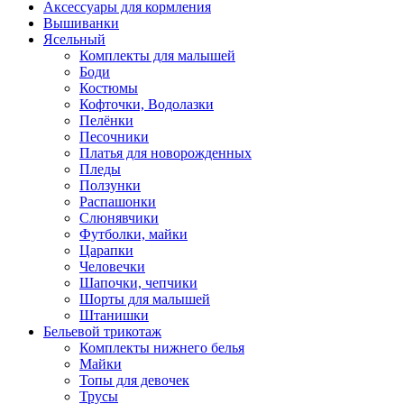
Аксессуары для кормления
Вышиванки
Ясельный
Комплекты для малышей
Боди
Костюмы
Кофточки, Водолазки
Пелёнки
Песочники
Платья для новорожденных
Пледы
Ползунки
Распашонки
Слюнявчики
Футболки, майки
Царапки
Человечки
Шапочки, чепчики
Шорты для малышей
Штанишки
Бельевой трикотаж
Комплекты нижнего белья
Майки
Топы для девочек
Трусы