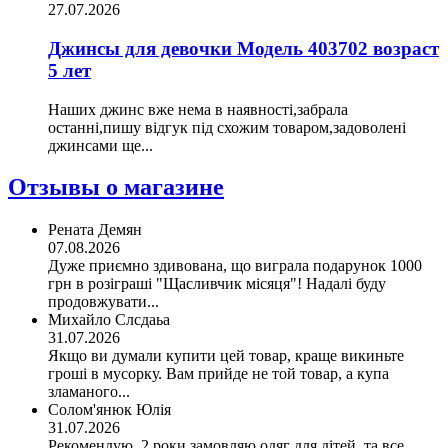
27.07.2026
Джинсы для девочки Модель 403702 возраст
5 лет
Наших джинс вже нема в наявності,забрала
останні,пишу відгук під схожим товаром,задоволені
джинсами ще...
Отзывы о магазине
Рената Демян
07.08.2026
Дуже приємно здивована, що виграла подарунок 1000
грн в розіграші "Щасливчик місяця"! Надалі буду
продовжувати...
Михайло Слсдаьа
31.07.2026
Якщо ви думали купити цей товар, краще викиньте
гроші в мусорку. Вам прийде не той товар, а купа
зламаного...
Солом'янюк Юлія
31.07.2026
Рекомендую. 2 роки замовляю одяг для дітей, та все