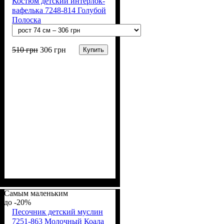
Костюм детский интерлок-
вафелька 7248-814 Голубой
Полоска
510
грн
306
грн
Купить
Пол
Материал
Полотно
Цвет
: Девочка, Мальчик
: Молочный, Голубой
: Интерлок
: Хлопок
вафелька (100% хлопок)
Самым маленьким
-20%
Песочник детский муслин
7251-863 Молочный Коала