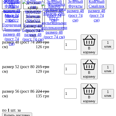
размер 48 (рост 74
209
грн
1
см)
126
грн
клик
В
корзину
размер 52 (рост 80
215
грн
1
см)
129
грн
клик
В
корзину
размер 56 (рост 86
224
грн
1
см)
135
грн
клик
В
корзину
по
1
шт. за
Купить ростовку