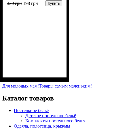
330
грн
198
грн
Купить
Пол
Материал
Полотно
Цвет
: Девочка
: Розовый
: Интерлок рапорт
: Хлопок
(100% х/б)
Для молодых мам!
Товары самым маленьким!
Каталог товаров
Постельное бельё
Детское постельное бельё
Комплекты постельного белья
Одеяла, полотенца, крыжмы