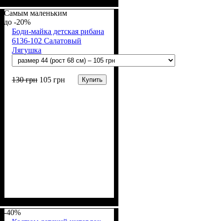
Пол
Материал
Полотно
Цвет
: Девочка, Мальчик
: Красный
: Кулир (100% х/б)
: Хлопок
Самым маленьким
-20%
Боди-майка детская рибана
6136-102 Салатовый
Лягушка
130
грн
105
грн
Купить
Пол
Материал
Полотно
Цвет
: Девочка, Мальчик
: Зелёный
: Рибана (100% х/б)
: Хлопок
-40%