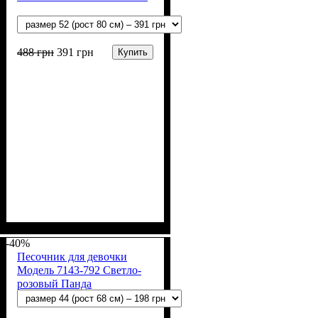
488
грн
391
грн
Купить
Пол
Материал
Полотно
Цвет
: Девочка, Мальчик
: Молочный
: Муслин (100%
: Хлопок
хлопок)
-40%
Песочник для девочки
Модель 7143-792 Светло-
розовый Панда