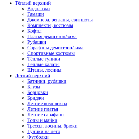
Тёплый верхний
Водолазки
Гамаши
Джемпера, регланы, свитшоты
Комплекты, костюмы
Кофты
Платья демисезон/зима
Рубашки
Сарафаны демисезон/зима
Спортивные костюмы
Тёплые туники
Тёплые халаты
Штаны, лосины
Летний верхний
Батники, рубашки
Блузы
Борцовки
Бриджи
Летние комплекты
Летние платья
Летние сарафаны
Топы и майки
Трессы, лосины, брюки
Туники на лето
Футболки