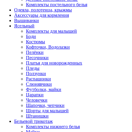
Комплекты постельного белья
Одеяла, полотенца, крыжмы
Аксессуары для кормления
Вышиванки
Ясельный
Комплекты для малышей
Боди
Костюмы
Кофточки, Водолазки
Пелёнки
Песочники
Платья для новорожденных
Пледы
Ползунки
Распашонки
Слюнявчики
Футболки, майки
Царапки
Человечки
Шапочки, чепчики
Шорты для малышей
Штанишки
Бельевой трикотаж
Комплекты нижнего белья
Майки