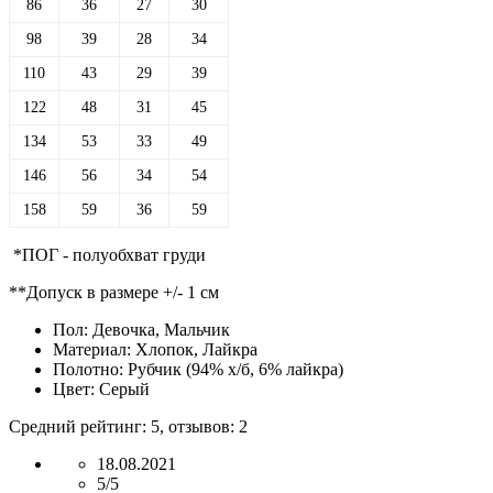
86
36
27
30
98
39
28
34
110
43
29
39
122
48
31
45
134
53
33
49
146
56
34
54
158
59
36
59
*ПОГ - полуобхват груди
**Допуск в размере +/- 1 см
Пол:
Девочка, Мальчик
Материал:
Хлопок, Лайкра
Полотно:
Рубчик (94% х/б, 6% лайкра)
Цвет:
Серый
Средний рейтинг:
5
, отзывов:
2
18.08.2021
5/5