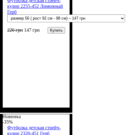
Футболка детская стрейч-
кулир 2255-452 Лимонный
Герб
226
грн
147
грн
Купить
Пол
Материал
Полотно
Цвет
: Девочка, Мальчик
: Желтый
: Стрейч-кулир
: Хлопок, Лайкра
(94% х/б, 6% лайкра)
Новинка
-35%
Футболка детская стрейч-
кулир 2320-451 Герб