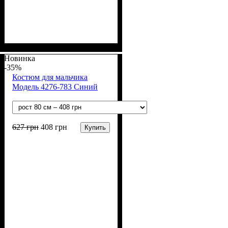
Пол
Материал
Полотно
Цвет
: Девочка
: Розовый
: Хлопок петля
: Хлопок, Эластан
(70% х/б, 30% эластан)
Новинка
-35%
Костюм для мальчика
Модель 4276-783 Синий
627
грн
408
грн
Купить