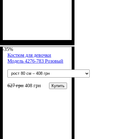
Пол
Материал
Полотно
Цвет
: Девочка, Мальчик
: Белый
: Рубчик (94% х/б,
: Хлопок, Лайкра
6% лайкра)
-35%
Костюм для девочки
Модель 4276-783 Розовый
627
грн
408
грн
Купить