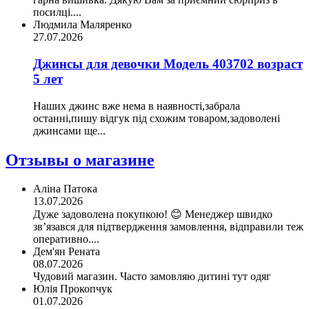
посилці....
Людмила Маляренко
27.07.2026
Джинсы для девочки Модель 403702 возраст
5 лет
Наших джинс вже нема в наявності,забрала
останні,пишу відгук під схожим товаром,задоволені
джинсами ще...
Отзывы о магазине
Аліна Патока
13.07.2026
Дуже задоволена покупкою! 😊 Менеджер швидко
зв’язався для підтвердження замовлення, відправили теж
оперативно....
Дем'ян Рената
08.07.2026
Чудовий магазин. Часто замовляю дитині тут одяг
Юлія Прокопчук
01.07.2026