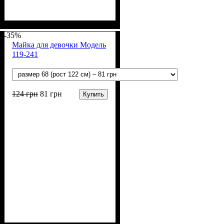
Пол
Материал
Полотно
Цвет
: Мальчик
: Синий
: Хлопок петля
: Хлопок, Эластан
(70% х/б, 30% эластан)
-35%
Майка для девочки Модель
119-241
124
грн
81
грн
Купить