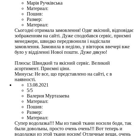
Марія Ручківська
Материал:
Пошив:
Размер:
Материал:
Сьогодні отримала замовлення! Одяг якісний, відповідає
зображенням на сайті. Дуже сподобався сервіс, приємні
менеджери, швидко передзвонили і надіслали
замовлення. Замовила в неділю, у вівторок ввечері вже
було у відділенні Нової пошти. Дуже дякую!
Плюсы:
Швидкий та якісний сервіс. Великий
асортимент. Приємні ціни.
Минусы:
Не все, що представлено на сайті, є в
наявності.
13.08.2021
5/5
Валерия Муртазаева
Материал:
Пошив:
Размер:
Материал:
Супер водолазка!!! Мы из такой ткани носили боди, так
были довольны, просто очень очень!!! Вот теперь и
водолазки из этой ткани носим! Отличные вещи, очень