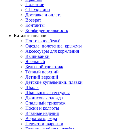
Полезное
СП Украина
Доставка и оплата
Возврат
Контакты
Конфиденциальность
Каталог товаров
Постельное бельё
Одеяла, полотенца, крыжмы
Аксессуары для кормления
Вышиванки
Ясельный
Бельевой трикотаж
Тёплый верхний
Летний верхний
Детские купальники, плавки
Школа
Школьные аксессуары
Джинсовая одежда
Спальный трикотаж
Носки и колготы
Вязаные изделия
Верхняя одежда
Перчатки, варежки
Головные уборы, шарфы