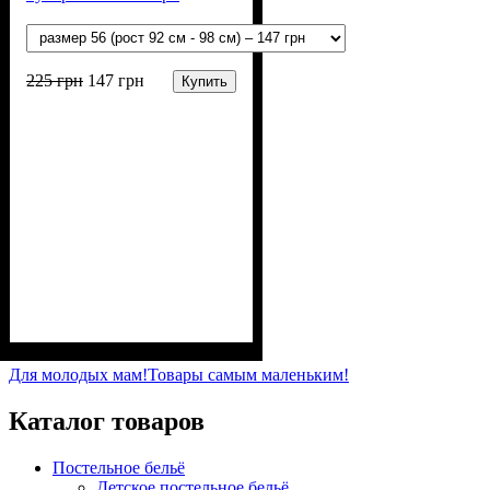
225
грн
147
грн
Купить
Пол
Материал
Полотно
Цвет
: Девочка, Мальчик
: Белый
: Стрейч-кулир
: Хлопок, Эластан
(94% х/б, 6% лайкра)
Для молодых мам!
Товары самым маленьким!
Каталог товаров
Постельное бельё
Детское постельное бельё