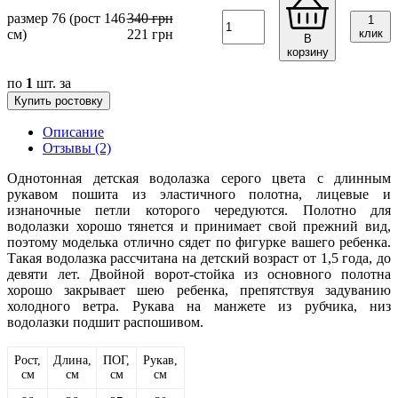
размер 76 (рост 146
340
грн
1
см)
221
грн
клик
В
корзину
по
1
шт. за
Купить ростовку
Описание
Отзывы (2)
Однотонная детская водолазка серого цвета с длинным
рукавом пошита из эластичного полотна, лицевые и
изнаночные петли которого чередуются. Полотно для
водолазки хорошо тянется и принимает свой прежний вид,
поэтому моделька отлично сядет по фигурке вашего ребенка.
Такая водолазка рассчитана на детский возраст от 1,5 года, до
девяти лет. Двойной ворот-стойка из основного полотна
хорошо закрывает шею ребенка, препятствуя задуванию
холодного ветра. Рукава на манжете из рубчика, низ
водолазки подшит распошивом.
Рост,
Длина,
ПОГ,
Рукав,
см
см
см
см