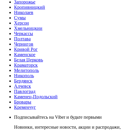
Запорожье
Кропивницкий
Николаев
Сумы
Херсон
Хмельницкии
Черкассы
Полтава
Чернигов
Кривой Рог
Каменское
Белая Церковь
Краматорск
Мелитополь
Никополь
Бердянск
Алчевск
Павлоград
Каменец-Подольский
Бровары
Кременчуг
Подписывайтесь на Viber и будьте первыми
Новинки, интересные новости, акции и распродажи,