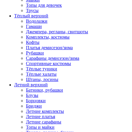
Топы для девочек
Трусы
Тёплый верхний
Водолазки
Гамаши
Джемпера, регланы, свитшоты
Комплекты, костюмы
Кофты
Платья демисезон/зима
Рубашки
Сарафаны демисезон/зима
Спортивные костюмы
Тёплые туники
Тёплые халаты
Штаны, лосины
Летний верхний
Батники, рубашки
Блузы
Борцовки
Бриджи
Летние комплекты
Летние платья
Летние сарафаны
Топы и майки