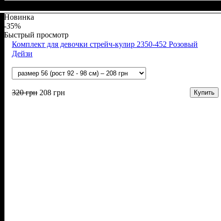
Пол
Материал
Полотно
Цвет
: Девочка
: Молочный
: Рубчик (94% х/б, 6% лайкра)
: Хлопок, Лайкра
Новинка
-35%
Быстрый просмотр
Комплект для девочки стрейч-кулир 2350-452 Розовый
Дейзи
320
грн
208
грн
Купить