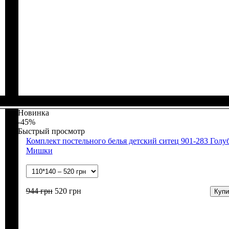
Пол
Материал
Полотно
Цвет
: Девочка, Мальчик
: Белый
: Муслин (100% хлопок)
: Хлопок
Новинка
-45%
Быстрый просмотр
Комплект постельного белья детский ситец 901-283 Голу
Мишки
944
грн
520
грн
Купи