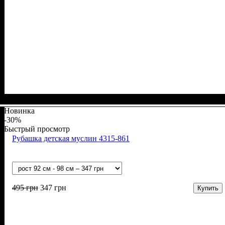
Пол
Материал
Полотно
Цвет
: Девочка
: Розовый
: Стрейч-кулир (94% х/б, 6% лайкра)
: Хлопок, Эластан
Новинка
-30%
Быстрый просмотр
Рубашка детская муслин 4315-861
495
грн
347
грн
Купить