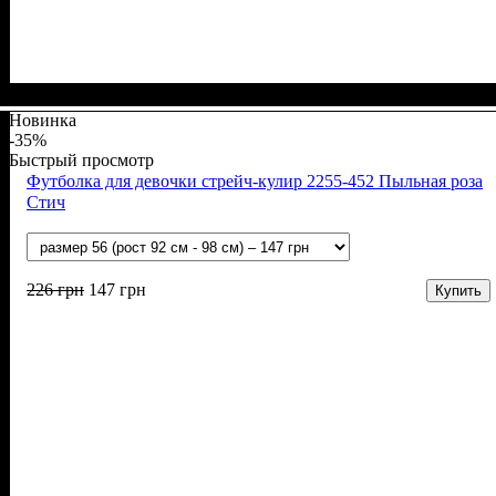
Пол
Материал
Полотно
Цвет
: Девочка, Мальчик
: Молочный
: Стрейч-кулир (94% х/б, 6% лайкра)
: Хлопок, Лайкра
Новинка
-35%
Быстрый просмотр
Футболка для девочки стрейч-кулир 2255-452 Пыльная роза
Стич
226
грн
147
грн
Купить