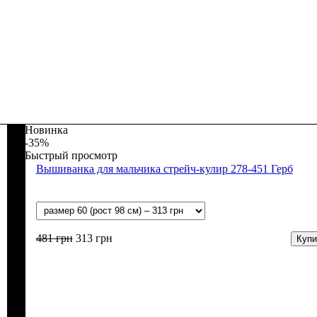
Новинка
-35%
Быстрый просмотр
Вышиванка для мальчика стрейч-кулир 278-451 Герб
481
грн
313
грн
Купи