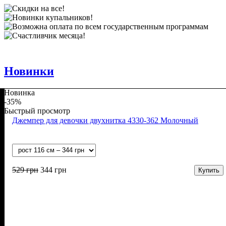
Новинки
Новинка
-35%
Быстрый просмотр
Джемпер для девочки двухнитка 4330-362 Молочный
529
грн
344
грн
Купить