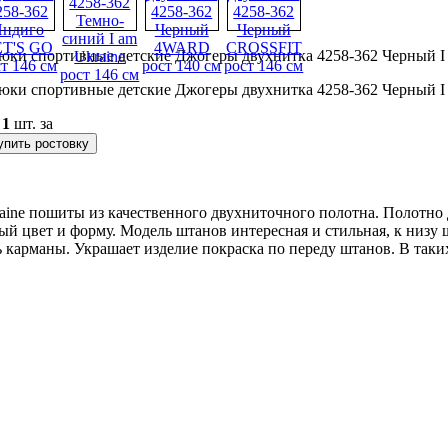
юки спортивные детские Джогеры двухнитка 4258-362 Черный I a
юки спортивные детские Джогеры двухнитка 4258-362 Черный I a
о
1
шт. за
упить ростовку
ine пошиты из качественного двухниточного полотна. Полотно д
ый цвет и форму. Модель штанов интересная и стильная, к низу 
ь карманы. Украшает изделие покраска по переду штанов. В та