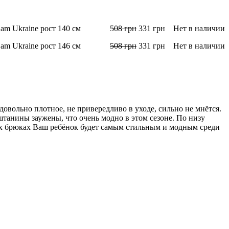
m Ukraine рост 140 см
508
грн
331
грн
Нет в наличии
m Ukraine рост 146 см
508
грн
331
грн
Нет в наличии
овольно плотное, не привередливо в уходе, сильно не мнётся.
штанины заужены, что очень модно в этом сезоне. По низу
ких брюках Ваш ребёнок будет самым стильным и модным среди