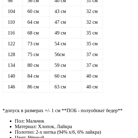
98
56 см
40 см
31 см
104
60 см
43 см
32 см
110
64 см
47 см
32 см
116
68 см
49 см
35 см
122
73 см
54 см
35 см
128
75 см
56см
37 см
134
80 см
59 см
37 см
140
84 см
60 см
40 см
146
86 см
63 см
40 см
*допуск в размерах +/- 1 см **ПОБ - полуобхват бедер**
Пол:
Мальчик
Материал:
Хлопок, Лайкра
Полотно:
2-х нитка (94% х/б, 6% лайкра)
Цвет:
Чёрный