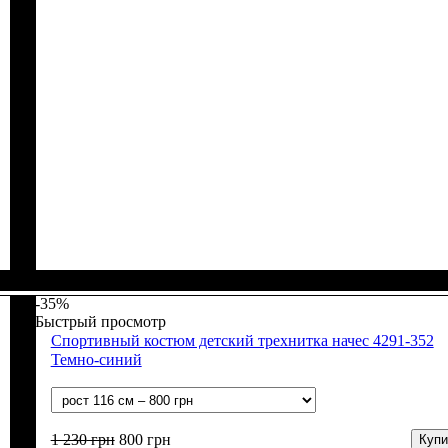
Пол
Материал
Полотно
Цвет
: Мальчик
: Чёрный
: 3-х нитка начесная (80% х/б, 20% п/э)
: Хлопок, Полиэстер
-35%
Быстрый просмотр
Спортивный костюм детский трехнитка начес 4291-352
Темно-синий
1 230
грн
800
грн
Купи