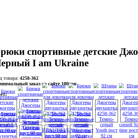
рюки спортивные детские Джо
ерный I am Ukraine
4258-362
нимальный заказ на сайте 100грн
ет: