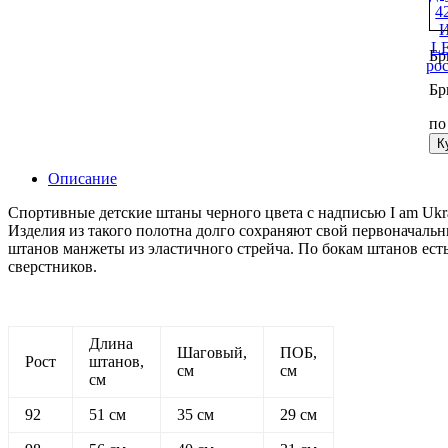
Бр
Бр
п
К
Описание
Спортивные детские штаны черного цвета с надписью I am Ukra
Изделия из такого полотна долго сохраняют свой первоначальн
штанов манжеты из эластичного стрейча. По бокам штанов ест
сверстников.
Длина
Шаговый,
ПОБ,
Рост
штанов,
см
см
см
92
51 см
35 см
29 см