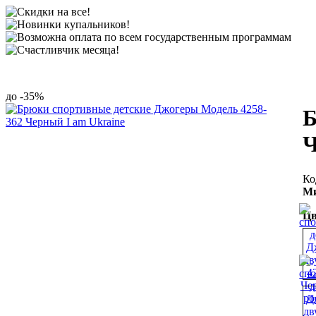
-35%
Б
Ч
Ми
Цв