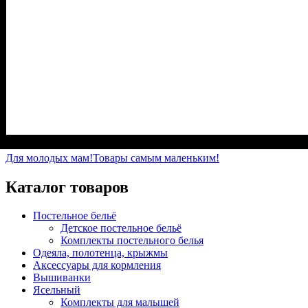
Пол
Материал
Полотно
Цвет
: Мальчик, Девочка
: Желтый
: Кулир (100% х/б)
: Хлопок
Для молодых мам!
Товары самым маленьким!
Каталог товаров
Постельное бельё
Детское постельное бельё
Комплекты постельного белья
Одеяла, полотенца, крыжмы
Аксессуары для кормления
Вышиванки
Ясельный
Комплекты для малышей