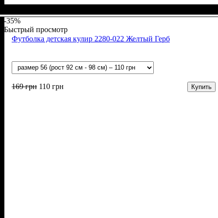
Пол
Материал
Полотно
Цвет
: Мальчик
: Синий
: Стрейч-кулир (94% х/б, 6% лайкра)
: Хлопок, Лайкра
-35%
Быстрый просмотр
Футболка детская кулир 2280-022 Желтый Герб
169
грн
110
грн
Купить