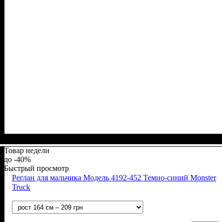
Пол
Материал
Полотно
Цвет
: Девочка, Мальчик
: Горчичный
: 3-х нитка начесная (80% х/б, 20% п/э)
: Хлопок, Полиэстер
Товар недели
-40%
Быстрый просмотр
Реглан для мальчика Модель 4192-452 Темно-синий Monster
Truck