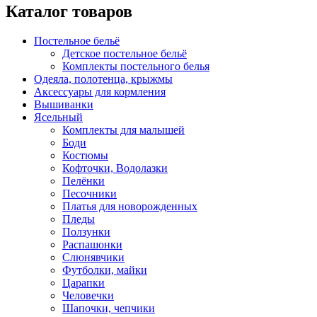
Каталог товаров
Постельное бельё
Детское постельное бельё
Комплекты постельного белья
Одеяла, полотенца, крыжмы
Аксессуары для кормления
Вышиванки
Ясельный
Комплекты для малышей
Боди
Костюмы
Кофточки, Водолазки
Пелёнки
Песочники
Платья для новорожденных
Пледы
Ползунки
Распашонки
Слюнявчики
Футболки, майки
Царапки
Человечки
Шапочки, чепчики