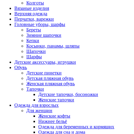
Колготы
Вязаные изделия
Верхняя одежда
Перчатки, варежки
Головные уборы, шарфы
Береты
Зимние шапочки
Кепки
Косынки, панамы, шляпы
Шапочки
Шарфы
Детские аксессуары, игрушки
Обувь
Детские пинетки
Детская пляжная обувь
Женская пляжная обувь
Тапочки
Детские тапочки, босоножки
Женские тапочки
Одежда для взрослых
Для женщин
Женские кофты
Нижнее бельё
Одежда для беременных и кормящих
Одежда для сна и дома