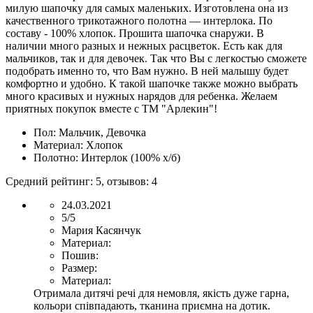
милую шапочку для самых маленьких. Изготовлена она из
качественного трикотажного полотна — интерлока. По
составу - 100% хлопок. Прошита шапочка снаружи. В
наличии много разных и нежных расцветок. Есть как для
мальчиков, так и для девочек. Так что Вы с легкостью сможете
подобрать именно то, что Вам нужно. В ней малышу будет
комфортно и удобно. К такой шапочке также можно выбрать
много красивых и нужных нарядов для ребенка. Желаем
приятных покупок вместе с ТМ "Арлекин"!
Пол:
Мальчик, Девочка
Материал:
Хлопок
Полотно:
Интерлок (100% х/б)
Средний рейтинг:
5
, отзывов:
4
24.03.2021
5/5
Мария Касянчук
Материал:
Пошив:
Размер:
Материал:
Отримала дитячі речі для немовля, якість дуже гарна,
кольори співпадають, тканина приємна на дотик.