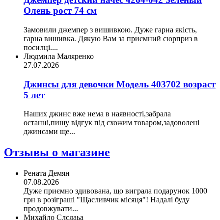
Олень рост 74 см
Замовили джемпер з вишивкою. Дуже гарна якість,
гарна вишивка. Дякую Вам за приємний сюрприз в
посилці....
Людмила Маляренко
27.07.2026
Джинсы для девочки Модель 403702 возраст
5 лет
Наших джинс вже нема в наявності,забрала
останні,пишу відгук під схожим товаром,задоволені
джинсами ще...
Отзывы о магазине
Рената Демян
07.08.2026
Дуже приємно здивована, що виграла подарунок 1000
грн в розіграші "Щасливчик місяця"! Надалі буду
продовжувати...
Михайло Слсдаьа