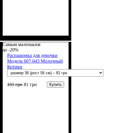
Пол
Материал
Полотно
Цвет
: Девочка, Мальчик
: Серый
: Начёс (100% х/б)
: Хлопок
Самым маленьким
-20%
Распашонка для девочки
Модель 607-043 Молочный
Котики
101
грн
81
грн
Купить