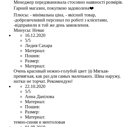
Менеджер передзванювала стосовно наявності розмірів.
Гарний магазин, покупкою задоволена❤️
Плюсы:
- мінімальна ціна, - якісний товар,
-доброзичливий персонал по роботі з клієнтами,
-відправили в той же день замовлення.
Минусы:
Немає
16.12.2020
5/5
Лидия Сахара
Материал:
Пошив:
Размер:
Материал:
Очень красивый нежно-голубой цвет ))) Мягкая-
премягкая, как раз для самых маленьких. Швы наружу,
нитки не торчат. Рекомендую!
22.10.2020
5/5
Анна Данілова
Материал:
Пошив:
Размер:
Материал:
темно-синяя и ментоловая