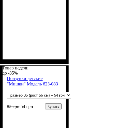
Пол
Материал
Полотно
Цвет
: Девочка, Мальчик
: Белый
: Ситец
: Хлопок
Товар недели
-35%
Ползунки детские
"Мишки" Модель 623-083
82
грн
54
грн
Купить