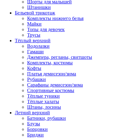
Шорты для малышей
Штанишки
Бельевой трикотаж
Комплекты нижнего белья
Майки
Топы для девочек
Трусы
Тёплый верхний
Водолазки
Гамаши
Джемпера, регланы, свитшоты
Комплекты, костюмы
Кофты
Платья демисезон/зима
Рубашки
Сарафаны демисезон/зима
Спортивные костюмы
Тёплые туники
Тёплые халаты
Штаны, лосины
Летний верхний
Батники, рубашки
Блузы
Борцовки
Бриджи