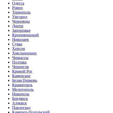
Одесса
Ровно
Тернополь
Ужгород
Черновцы
Днепр
Запорожье
Кропивницкий
Николаев
Сумы
Херсон
Хмельницкии
Черкассы
Полтава
Чернигов
Кривой Рог
Каменское
Белая Церковь
Краматорск
Мелитополь
Никополь
Бердянск
Алчевск
Павлоград
Каменец-Подольский