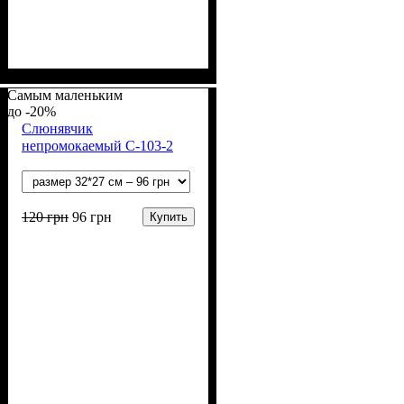
Пол
Материал
Полотно
Цвет
: Девочка
: Молочный
: Начёс (100% х/б)
: Хлопок
Самым маленьким
-20%
Слюнявчик
непромокаемый С-103-2
120
грн
96
грн
Купить