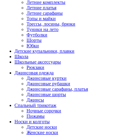
Летние комплекты
Летние платья
Летние сарафаны
Топы и майки
Трессы, лосины, брюки
Туники на лето
Футболки
Шорты
Юбки
Детские купальники, плавки
Школа
Школьные аксессуары
Рюкзаки
Джинсовая одежда
Джинсовые куртки
Джинсовые рубашки
Джинсовые сарафаны, платья
Джинсовые шорты
Джинсы
Спальный трикотаж
Ночные сорочки
Пижамы
Носки и колготы
Детские носки
Женские носки