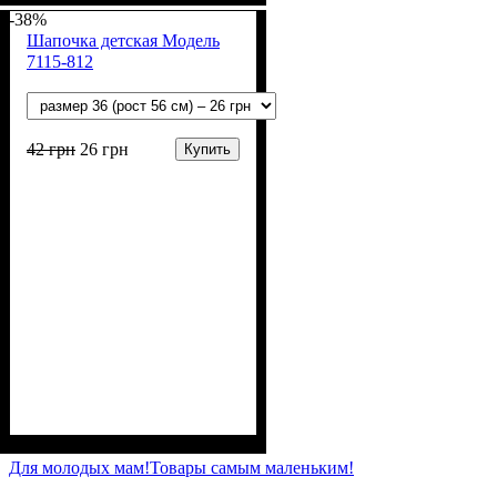
х/б)
-38%
Шапочка детская Модель
7115-812
42
грн
26
грн
Купить
Пол
Материал
Полотно
: Девочка, Мальчик
: Интерлок
: Хлопок
вафелька (100% хлопок)
Для молодых мам!
Товары самым маленьким!