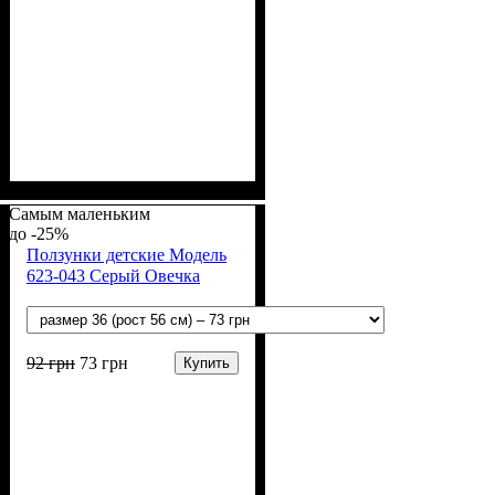
Материал
Полотно
Цвет
: Молочный
: Интерлок (100%
: Хлопок
х/б)
Самым маленьким
-25%
Ползунки детские Модель
623-043 Серый Овечка
92
грн
73
грн
Купить