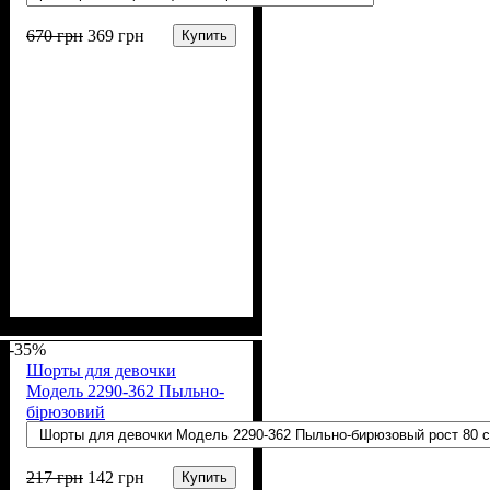
670
грн
369
грн
Купить
Пол
Полотно
Цвет
: Девочка
: Пудра
: ПВХ
-35%
Шорты для девочки
Модель 2290-362 Пыльно-
бірюзовий
217
грн
142
грн
Купить