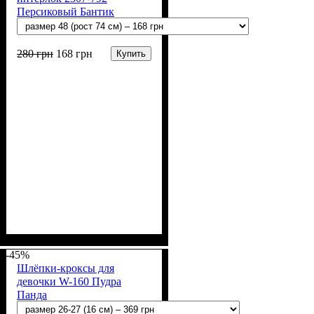
Персиковый Бантик
280
грн
168
грн
Купить
Пол
Материал
Полотно
Цвет
: Девочка
: Персиковый
: Интерлок рапорт
: Хлопок
(100% х/б)
-45%
Шлёпки-кроксы для
девочки W-160 Пудра
Панда