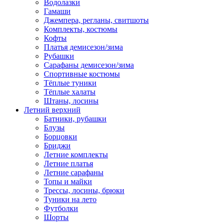
Водолазки
Гамаши
Джемпера, регланы, свитшоты
Комплекты, костюмы
Кофты
Платья демисезон/зима
Рубашки
Сарафаны демисезон/зима
Спортивные костюмы
Тёплые туники
Тёплые халаты
Штаны, лосины
Летний верхний
Батники, рубашки
Блузы
Борцовки
Бриджи
Летние комплекты
Летние платья
Летние сарафаны
Топы и майки
Трессы, лосины, брюки
Туники на лето
Футболки
Шорты