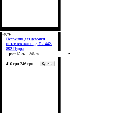
Пол
Материал
Полотно
Цвет
: Девочка
: Серый
: Интерлок жаккард
: Хлопок
(100% х/б)
-40%
Песочник для девочки
интерлок жаккард П-1442-
892 Пудра
410
грн
246
грн
Купить