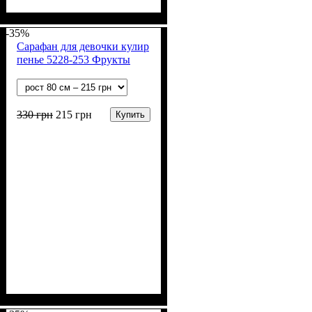
Пол
Материал
Полотно
Цвет
: Девочка, Мальчик
: Белый
: Муслин (100%
: Хлопок
хлопок)
-35%
Сарафан для девочки кулир
пенье 5228-253 Фрукты
330
грн
215
грн
Купить
Пол
Материал
Полотно
Цвет
: Девочка
: Желтый, Розовый
: Кулир пенье
: Хлопок