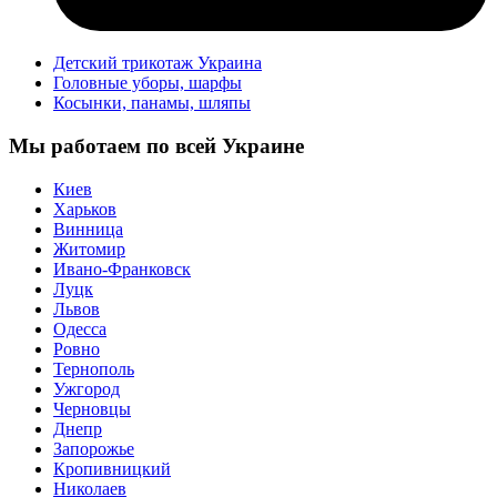
Детский трикотаж Украина
Головные уборы, шарфы
Косынки, панамы, шляпы
Мы работаем по всей Украине
Киев
Харьков
Винница
Житомир
Ивано-Франковск
Луцк
Львов
Одесса
Ровно
Тернополь
Ужгород
Черновцы
Днепр
Запорожье
Кропивницкий
Николаев