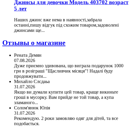
Джинсы для девочки Модель 403702 возраст
5 лет
Наших джинс вже нема в наявності,забрала
останні,пишу відгук під схожим товаром,задоволені
джинсами ще...
Отзывы о магазине
Рената Демян
07.08.2026
Дуже приємно здивована, що виграла подарунок 1000
грн в розіграші "Щасливчик місяця"! Надалі буду
продовжувати...
Михайло Слсдаьа
31.07.2026
Якщо ви думали купити цей товар, краще викиньте
гроші в мусорку. Вам прийде не той товар, а купа
зламаного...
Солом'янюк Юлія
31.07.2026
Рекомендую. 2 роки замовляю одяг для дітей, та все
подобається.