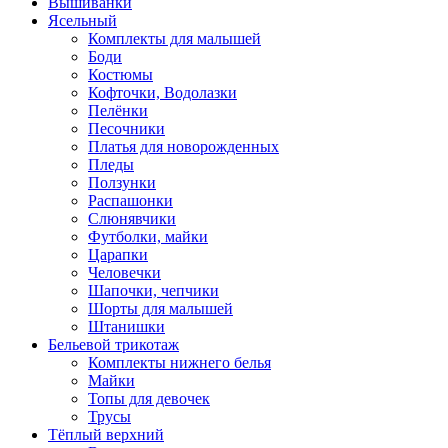
Вышиванки
Ясельный
Комплекты для малышей
Боди
Костюмы
Кофточки, Водолазки
Пелёнки
Песочники
Платья для новорожденных
Пледы
Ползунки
Распашонки
Слюнявчики
Футболки, майки
Царапки
Человечки
Шапочки, чепчики
Шорты для малышей
Штанишки
Бельевой трикотаж
Комплекты нижнего белья
Майки
Топы для девочек
Трусы
Тёплый верхний