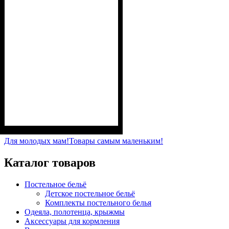
Пол
Материал
Полотно
Цвет
: Девочка
: Бирюзовый
: 2-х нитка (94% х/
: Хлопок, Лайкра
б, 6% лайкра)
Для молодых мам!
Товары самым маленьким!
Каталог товаров
Постельное бельё
Детское постельное бельё
Комплекты постельного белья
Одеяла, полотенца, крыжмы
Аксессуары для кормления