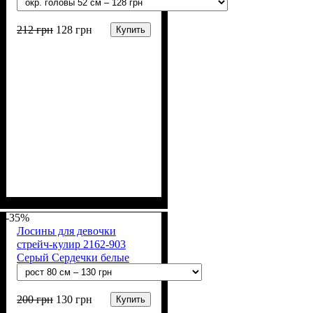
212
грн
128
грн
Купить
Пол
Материал
Полотно
Цвет
: Девочка
: Розовый, Молочный,
: Муслин (100%
: Муслин
хлопок)
Белый
-35%
Лосины для девочки
стрейч-кулир 2162-903
Серый Сердечки белые
200
грн
130
грн
Купить