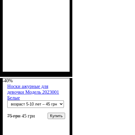
Пол
Материал
Полотно
Цвет
: Девочка
: Серый
: Стрейч-кулир
: Хлопок, Лайкра
рапорт (95% х/б, 5% лайкра)
-40%
Носки ажурные для
девочки Модель 2023001
Белые
75
грн
45
грн
Купить