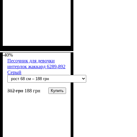
Пол
Материал
Полотно
Цвет
: Девочка
: Белый
: Коттон
: Хлопок
-40%
Песочник для девочки
интерлок жаккард 6289-892
Серый
312
грн
188
грн
Купить