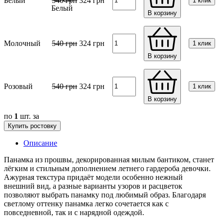
Белый
540
грн
324
грн
1 клик
В корзину
Молочный
540
грн
324
грн
1 клик
В корзину
Розовый
540
грн
324
грн
1 клик
В корзину
по
1
шт. за
Купить ростовку
Описание
Панамка из прошвы, декорированная милым бантиком, станет
лёгким и стильным дополнением летнего гардероба девочки.
Ажурная текстура придаёт модели особенно нежный
внешний вид, а разные варианты узоров и расцветок
позволяют выбрать панамку под любимый образ. Благодаря
светлому оттенку панамка легко сочетается как с
повседневной, так и с нарядной одеждой.