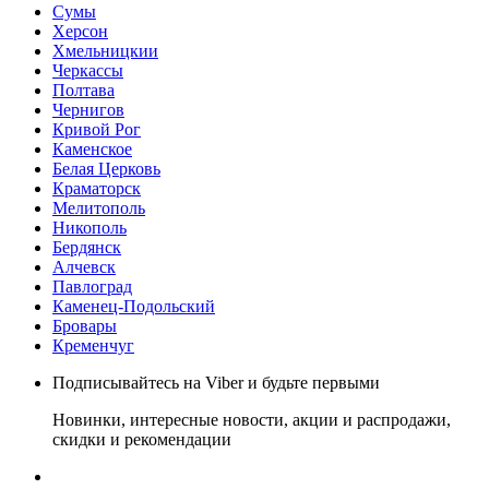
Сумы
Херсон
Хмельницкии
Черкассы
Полтава
Чернигов
Кривой Рог
Каменское
Белая Церковь
Краматорск
Мелитополь
Никополь
Бердянск
Алчевск
Павлоград
Каменец-Подольский
Бровары
Кременчуг
Подписывайтесь на Viber и будьте первыми
Новинки, интересные новости, акции и распродажи,
скидки и рекомендации