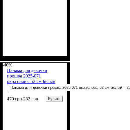
Пол
Материал
Цвет
: Девочка
: Белый
: Полиамид,
Эластан
-40%
Панама для девочки
прошва 2025-071
окр.головы 52 см Белый
470
грн
282
грн
Купить