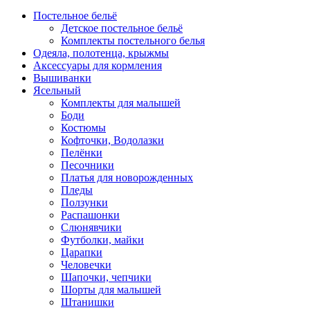
Постельное бельё
Детское постельное бельё
Комплекты постельного белья
Одеяла, полотенца, крыжмы
Аксессуары для кормления
Вышиванки
Ясельный
Комплекты для малышей
Боди
Костюмы
Кофточки, Водолазки
Пелёнки
Песочники
Платья для новорожденных
Пледы
Ползунки
Распашонки
Слюнявчики
Футболки, майки
Царапки
Человечки
Шапочки, чепчики
Шорты для малышей
Штанишки