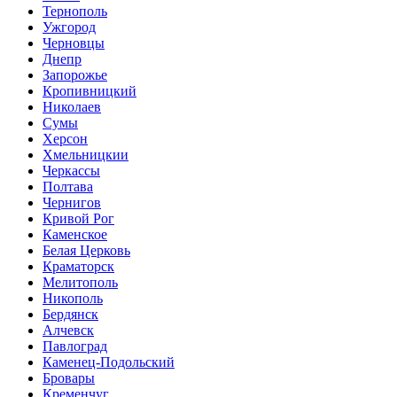
Тернополь
Ужгород
Черновцы
Днепр
Запорожье
Кропивницкий
Николаев
Сумы
Херсон
Хмельницкии
Черкассы
Полтава
Чернигов
Кривой Рог
Каменское
Белая Церковь
Краматорск
Мелитополь
Никополь
Бердянск
Алчевск
Павлоград
Каменец-Подольский
Бровары
Кременчуг