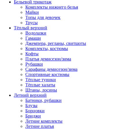
Бельевой трикотаж
Комплекты нижнего белья
Майки
Топы для девочек
Трусы
Тёплый верхний
Водолазки
Гамаши
Джемпера, регланы, свитшоты
Комплекты, костюмы
Кофты
Платья демисезон/зима
Рубашки
Сарафаны демисезон/зима
Спортивные костюмы
Тёплые туники
Тёплые халаты
Штаны, лосины
Летний верхний
Батники, рубашки
Блузы
Борцовки
Бриджи
Летние комплекты
Летние платья