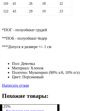
110
41
26
18
22
122
43
29
19
23
*ПОГ - полуобхват грудей
**ПОБ - полуобхват бедер
***Допуск в размере +/- 1 см
Пол:
Девочка
Материал:
Хлопок
Полотно:
Мультирип (90% х/б, 10% п/э)
Цвет:
Персиковый
Написать отзыв
Похожие товары:
-35%