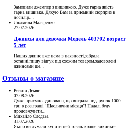
Замовили джемпер з вишивкою. Дуже гарна якість,
гарна вишивка. Дякую Вам за приємний сюрприз в
посилці....
Людмила Маляренко
27.07.2026
Джинсы для девочки Модель 403702 возраст
5 лет
Наших джинс вже нема в наявності,забрала
останні,пишу відгук під схожим товаром,задоволені
джинсами ще...
Отзывы о магазине
Рената Демян
07.08.2026
Дуже приємно здивована, що виграла подарунок 1000
грн в розіграші "Щасливчик місяця"! Надалі буду
продовжувати...
Михайло Слсдаьа
31.07.2026
Якщо ви думали купити цей товар, краще викиньте