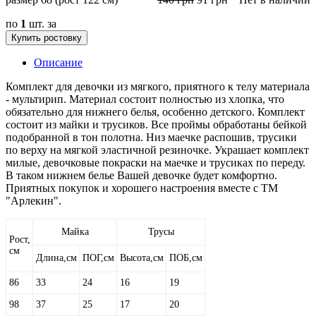
по
1
шт. за
Купить ростовку
Описание
Комплект для девочки из мягкого, приятного к телу материала
- мультирип. Материал состоит полностью из хлопка, что
обязательно для нижнего белья, особенно детского. Комплект
состоит из майки и трусиков. Все проймы обработаны бейкой
подобранной в тон полотна. Низ маечке распошив, трусики
по верху на мягкой эластичной резиночке. Украшает комплект
милые, девочковые покраски на маечке и трусиках по переду.
В таком нижнем белье Вашей девочке будет комфортно.
Приятных покупок и хорошего настроения вместе с ТМ
"Арлекин".
Майка
Трусы
Рост,
см
Длина,см
ПОГ,см
Высота,см
ПОБ,см
86
33
24
16
19
98
37
25
17
20