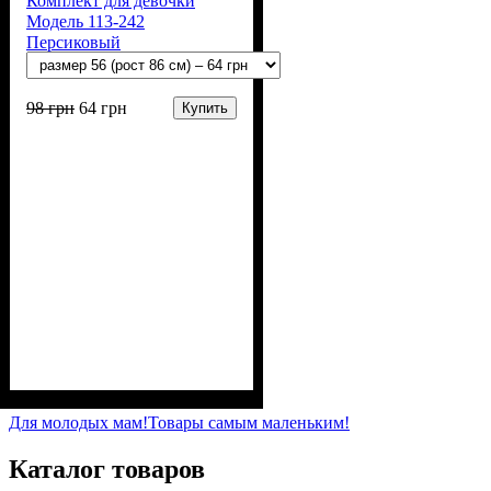
Комплект для девочки
Модель 113-242
Персиковый
98
грн
64
грн
Купить
Пол
Материал
Полотно
Цвет
: Девочка
: Персиковый
: Мультирип (90%
: Хлопок,
Полиэстер
х/б, 10% п/э)
Для молодых мам!
Товары самым маленьким!
Каталог товаров