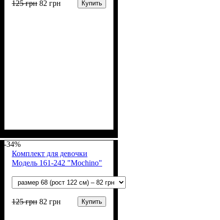
125
грн
82
грн
Купить
Пол
Материал
Полотно
Цвет
: Девочка
: Персиковый
: Мультирип (90%
: Хлопок,
Полиэстер
х/б, 10% п/э)
-34%
Комплект для девочки
Модель 161-242 "Mochino"
125
грн
82
грн
Купить