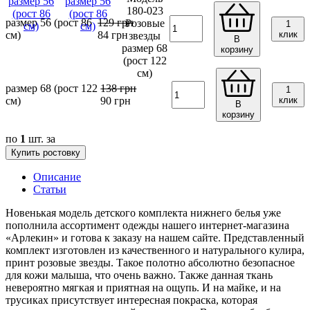
размер 56 (рост 86
129
грн
1
см)
84
грн
клик
В
корзину
размер 68 (рост 122
138
грн
1
см)
90
грн
клик
В
корзину
по
1
шт. за
Купить ростовку
Описание
Статьи
Новенькая модель детского комплекта нижнего белья уже
пополнила ассортимент одежды нашего интернет-магазина
«Арлекин» и готова к заказу на нашем сайте. Представленный
комплект изготовлен из качественного и натурального кулира,
принт розовые звезды. Такое полотно абсолютно безопасное
для кожи малыша, что очень важно. Также данная ткань
невероятно мягкая и приятная на ощупь. И на майке, и на
трусиках присутствует интересная покраска, которая