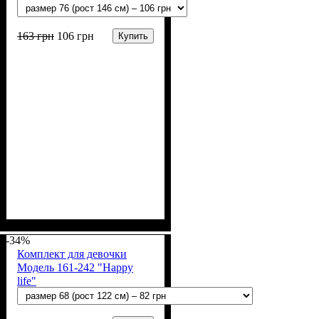
163
грн
106
грн
Купить
Пол
Материал
Полотно
Цвет
: Девочка
: Белый
: Рибана (100% х/б)
: Хлопок
-34%
Комплект для девочки
Модель 161-242 "Happy
life"