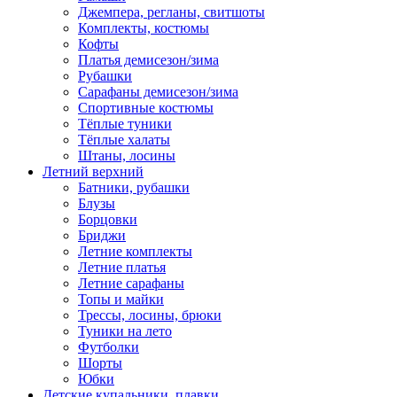
Джемпера, регланы, свитшоты
Комплекты, костюмы
Кофты
Платья демисезон/зима
Рубашки
Сарафаны демисезон/зима
Спортивные костюмы
Тёплые туники
Тёплые халаты
Штаны, лосины
Летний верхний
Батники, рубашки
Блузы
Борцовки
Бриджи
Летние комплекты
Летние платья
Летние сарафаны
Топы и майки
Трессы, лосины, брюки
Туники на лето
Футболки
Шорты
Юбки
Детские купальники, плавки