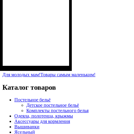
Пол
Материал
Полотно
Цвет
: Девочка
: Персиковый
: Мультирип (90%
: Хлопок,
Полиэстер
х/б, 10% п/э)
Для молодых мам!
Товары самым маленьким!
Каталог товаров
Постельное бельё
Детское постельное бельё
Комплекты постельного белья
Одеяла, полотенца, крыжмы
Аксессуары для кормления
Вышиванки
Ясельный