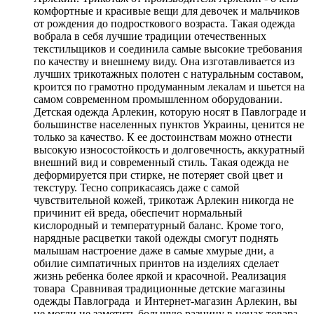
комфортные и красивые вещи для девочек и мальчиков
от рождения до подросткового возраста. Такая одежда
вобрала в себя лучшие традиции отечественных
текстильщиков и соединила самые высокие требования
по качеству и внешнему виду. Она изготавливается из
лучших трикотажных полотен с натуральным составом,
кроится по грамотно продуманным лекалам и шьется на
самом современном промышленном оборудовании.
Детская одежда Арлекин, которую носят в Павлограде и
большинстве населенных пунктов Украины, ценится не
только за качество. К ее достоинствам можно отнести
высокую износостойкость и долговечность, аккуратный
внешний вид и современный стиль. Такая одежда не
деформируется при стирке, не потеряет свой цвет и
текстуру. Тесно соприкасаясь даже с самой
чувствительной кожей, трикотаж Арлекин никогда не
причинит ей вреда, обеспечит нормальный
кислородный и температурный баланс. Кроме того,
нарядные расцветки такой одежды смогут поднять
малышам настроение даже в самые хмурые дни, а
обилие симпатичных принтов на изделиях сделает
жизнь ребенка более яркой и красочной. Реализация
товара Сравнивая традиционные детские магазины
одежды Павлограда и Интернет-магазин Арлекин, вы
не могли не заметить большую разницу в ценах товара.