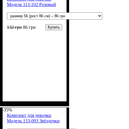
Модель 113-102 Розовый
132
грн
86
грн
Купить
Пол
Материал
Полотно
Цвет
: Девочка
: Розовый
: Рибана (100% х/б)
: Хлопок
-35%
Комплект для девочки
Модель 133-093 Звёздочки