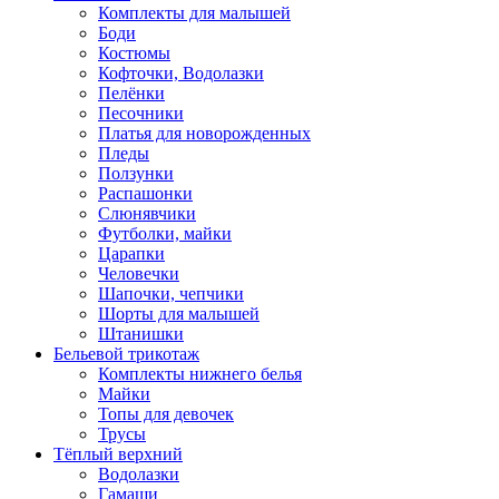
Комплекты для малышей
Боди
Костюмы
Кофточки, Водолазки
Пелёнки
Песочники
Платья для новорожденных
Пледы
Ползунки
Распашонки
Слюнявчики
Футболки, майки
Царапки
Человечки
Шапочки, чепчики
Шорты для малышей
Штанишки
Бельевой трикотаж
Комплекты нижнего белья
Майки
Топы для девочек
Трусы
Тёплый верхний
Водолазки
Гамаши