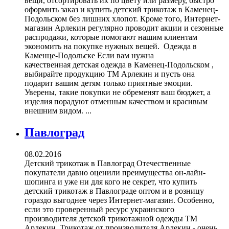
вещи, отсортировать их по цвету или размеру, быстро
оформить заказ и купить детский трикотаж в Каменец-
Подольском без лишних хлопот. Кроме того, Интернет-
магазин Арлекин регулярно проводит акции и сезонные
распродажи, которые помогают нашим клиентам
экономить на покупке нужных вещей. Одежда в
Каменце-Подольске Если вам нужна
качественная детская одежда в Каменец-Подольском ,
выбирайте продукцию ТМ Арлекин и пусть она
подарит вашим детям только приятные эмоции.
Уверены, такие покупки не обременят ваш бюджет, а
изделия порадуют отменным качеством и красивым
внешним видом. ...
Павлоград
08.02.2016
Детский трикотаж в Павлоград Отечественные
покупатели давно оценили преимущества он-лайн-
шопинга и уже ни для кого не секрет, что купить
детский трикотаж в Павлограде оптом и в розницу
гораздо выгоднее через Интернет-магазин. Особенно,
если это проверенный ресурс украинского
производителя детской трикотажной одежды ТМ
Арлекин. Трикотаж от производителя Арлекин - очень