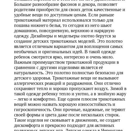
Большое разнообразие фасонов и декора, позволяет
родителям приобрести для своих деток качественные и
удобные вещи по доступным ценам. Если раньше
трикотажный материал использовался только для
пошива нижнего белья, то сегодня из него шьют
домашнюю, повседневную, верхнюю и нарядную
одежду. Дизайнеры и модельеры охотно берутся за
создание детских трикотажных моделей. Это полотно
является отличным вариантом для воплощения самых
необычных и оригинальных идей. В такой одежде
ребенок смотрится ярко, интересно и очень мило.
Важным преимуществом трикотажной продукции в
сравнении с другими изделиями является её
натуральность. Это полотно полностью безопасно для
детского здоровья. Трикотажные вещи не вызывают
аллергических реакций и раздражения. Они отлично
сохраняют тепло и хорошо пропускают воздух. Зимой в
такой одежде ребенку тепло и уютно, а в знойную жару
– легко и комфортно. Еще одним плюсом трикотажных
вещей можно назвать хорошую износостойкость и
гигроскопичность. Они прочные, надежные, не теряют
своей формы и цвета даже после нескольких стирок.
Такие изделия не сковывает в движениях, не создает
дискомфорта и прекрасно подходит для активных
подвижных детских игр. Детская одежда в Чернигове